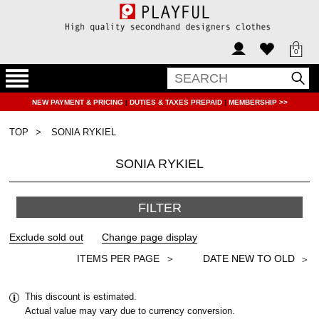
0
NEW PAYMENT & PRICING
|
DUTIES & TAXES PREPAID
|
MEMBERSHIP >>
TOP
SONIA RYKIEL
SONIA RYKIEL
FILTER
＞
This discount is estimated.
Actual value may vary due to currency conversion.