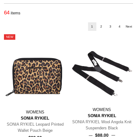
64
items
1
2
3
4
Next
NEW
WOMENS
WOMENS
SONIA RYKIEL
SONIA RYKIEL
SONIA RYKIEL Wool Angola Knit
SONIA RYKIEL Leopard Printed
Suspenders Black
Wallet Pouch Beige
$‌88.00