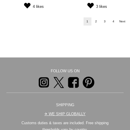
4
likes
3
likes
1
2
3
4
Next
FOLLOW US ON
SHIPPING
✈︎ WE SHIP GLOBALLY
Customs duties & taxes are included. Free shipping
thresholds vary by country.