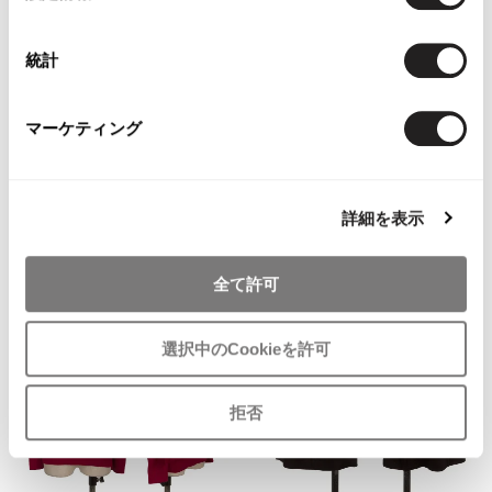
択
統計
WOMENS
WOMENS
SONIA RYKIEL
SONIA RYKIEL
SONIA RYKIEL Blend Wool
SONIA RYKIEL Colorful Bijou
マーケティング
Beaded knit Purple 36
Embellished Knit Cardigan Beige
36
$‌99.00
$‌145.00
2
likes
詳細を表示
3
likes
全て許可
選択中のCookieを許可
拒否