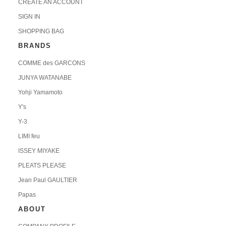
CREATE AN ACCOUNT
SIGN IN
SHOPPING BAG
BRANDS
COMME des GARCONS
JUNYA WATANABE
Yohji Yamamoto
Y's
Y-3
LIMI feu
ISSEY MIYAKE
PLEATS PLEASE
Jean Paul GAULTIER
Papas
ABOUT