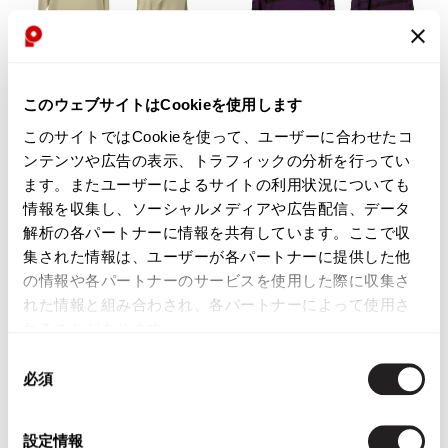
このウェブサイトはCookieを使用します
WOMENS
WOMENS
このサイトではCookieを使って、ユーザーに合わせたコ
SONIA RYKIEL
SONIA RYKIEL
ンテンツや広告の表示、トラフィックの分析を行ってい
SONIA RYKIEL Ribbon Neck Knit
SONIA RYKIEL Striped Knit
ます。またユーザーによるサイトの利用状況についても
Tunic Beige 36
Purple,Black 36
$‌120.00
$‌99.00
情報を収集し、ソーシャルメディアや広告配信、データ
解析の各パートナーに情報を共有しています。ここで収
2
likes
3
likes
集された情報は、ユーザーが各パートナーに提供した他
の情報や各パートナーのサービスを使用した際に収集さ
れた情報と組み合わされ、各パートナーによって使用さ
れることがあります。
同
必須
意
の
選
設定情報