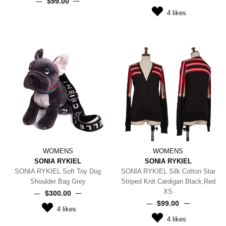
$‌99.00
4
likes
WOMENS
WOMENS
SONIA RYKIEL
SONIA RYKIEL
SONIA RYKIEL Soft Toy Dog
SONIA RYKIEL Silk Cotton Star
Shoulder Bag Grey
Striped Knit Cardigan Black,Red
XS
$‌300.00
$‌99.00
4
likes
4
likes