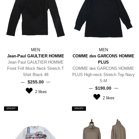
MEN
MEN
Jean-Paul GAULTIER HOMME
COMME des GARCONS HOMME
Jean Paul GAULTIER HOMME
PLUS
Front Frill Mock Neck Stretch T
COMME des GARCONS HOMME
Shirt Black 48
PLUS High-neck Stretch Top Navy
S-M
$‌255.00
$‌190.00
2
likes
2
likes
10%OFF
10%OFF