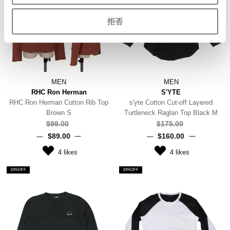
拒否
MEN
MEN
RHC Ron Herman
S'YTE
RHC Ron Herman Cotton Rib Top
s'yte Cotton Cut-off Layered
Brown S
Turtleneck Raglan Top Black M
$‌99.00
$‌175.00
$‌89.00
$‌160.00
4
likes
4
likes
10%OFF
10%OFF