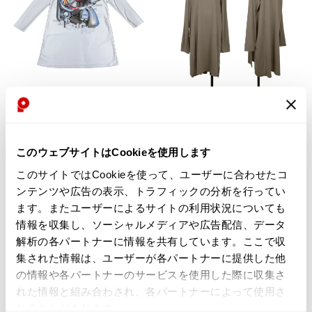
MEN
MEN
COMME des GARCONS HOMME
S'YTE
PLUS
S'YTE Acrylic Wool Turtleneck
COMME des GARCONS HOMME
Long Top Beige 3
このウェブサイトはCookieを使用します
PLUS Bike Print Long T-shirt
$‌210.00
Silver L
このサイトではCookieを使って、ユーザーに合わせたコ
$‌190.00
$‌330.00
ンテンツや広告の表示、トラフィックの分析を行ってい
2
likes
$‌300.00
ます。またユーザーによるサイトの利用状況についても
情報を収集し、ソーシャルメディアや広告配信、データ
4
likes
解析の各パートナーに情報を共有しています。ここで収
10%OFF
集された情報は、ユーザーが各パートナーに提供した他
の情報や各パートナーのサービスを使用した際に収集さ
れた情報と組み合わされ、各パートナーによって使用さ
れることがあります。