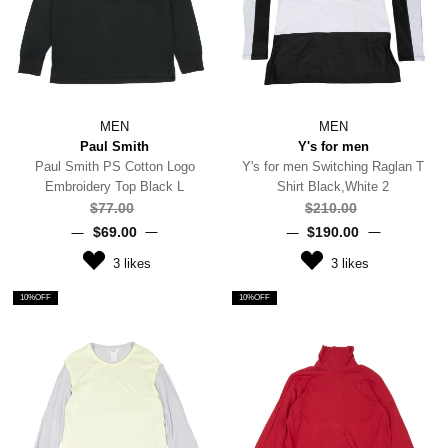
MEN
MEN
Paul Smith
Y's for men
Paul Smith PS Cotton Logo
Y's for men Switching Raglan T
Embroidery Top Black L
Shirt Black,White 2
$‌77.00
$‌210.00
$‌69.00
$‌190.00
3
likes
3
likes
10%OFF
10%OFF