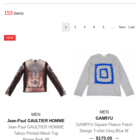
153
items
1
2
3
4
5
...
Next
Last
NEW
MEN
MEN
GANRYU
Jean-Paul GAULTIER HOMME
GANRYU Square Fleece Patch
Jean Paul GAULTIER HOMME
Design T-shirt Grey,Blue M
Tattoo Printed Mesh Top
$‌175.00
Brown,Pink 48