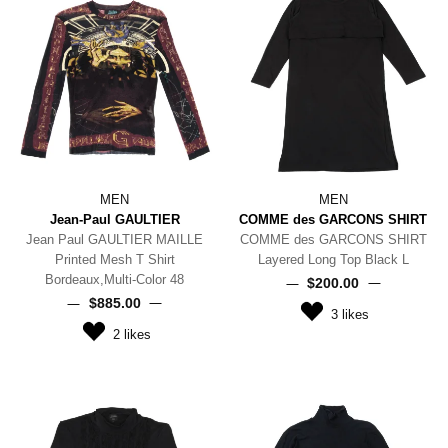
MEN
MEN
Jean-Paul GAULTIER
COMME des GARCONS SHIRT
Jean Paul GAULTIER MAILLE
COMME des GARCONS SHIRT
Printed Mesh T Shirt
Layered Long Top Black L
Bordeaux,Multi-Color 48
$‌200.00
$‌885.00
3
likes
2
likes