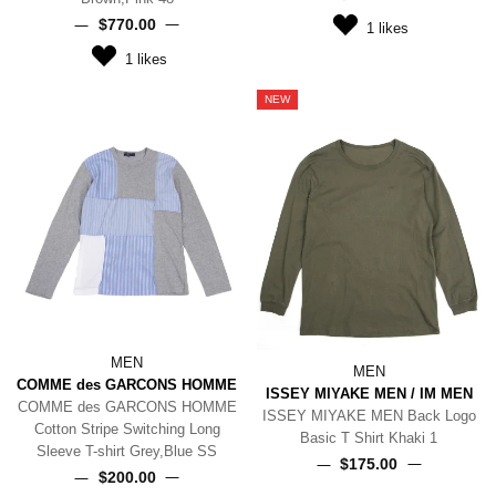
$‌770.00
1
likes
1
likes
NEW
MEN
MEN
COMME des GARCONS HOMME
ISSEY MIYAKE MEN / IM MEN
COMME des GARCONS HOMME
ISSEY MIYAKE MEN Back Logo
Cotton Stripe Switching Long
Basic T Shirt Khaki 1
Sleeve T-shirt Grey,Blue SS
$‌175.00
$‌200.00