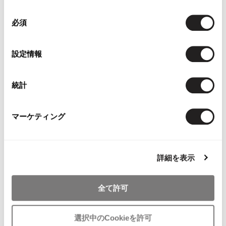
同
必須
意
の
選
設定情報
択
MEN
MEN
統計
S'YTE
Jean-Paul GAULTIER
S'YTE Cotton Layered Turtleneck
CLASSIQUE
Raglan T-shirt Black M
Jean Paul GAULTIER
マーケティング
$‌175.00
CLASSIQUE Printed Logo Trim
Mesh T Shirt Bordeaux,Beige 48
1
likes
$‌770.00
$‌695.00
詳細を表示
6
likes
10%OFF
10%OFF
全て許可
選択中のCookieを許可