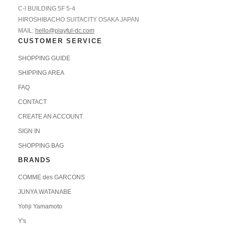
C-I BUILDING 5F 5-4
HIROSHIBACHO SUITACITY OSAKA JAPAN
MAIL:
hello@playful-dc.com
CUSTOMER SERVICE
SHOPPING GUIDE
SHIPPING AREA
FAQ
CONTACT
CREATE AN ACCOUNT
SIGN IN
SHOPPING BAG
BRANDS
COMME des GARCONS
JUNYA WATANABE
Yohji Yamamoto
Y's