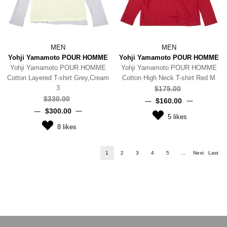
MEN
MEN
Yohji Yamamoto POUR HOMME
Yohji Yamamoto POUR HOMME
Yohji Yamamoto POUR HOMME
Yohji Yamamoto POUR HOMME
Cotton Layered T-shirt Grey,Cream
Cotton High Neck T-shirt Red M
3
$‌175.00
$‌330.00
$‌160.00
$‌300.00
5
likes
8
likes
1
2
3
4
5
...
Next
Last