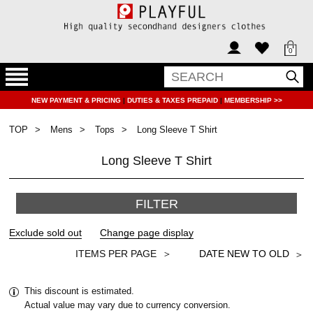
0
NEW PAYMENT & PRICING
|
DUTIES & TAXES PREPAID
|
MEMBERSHIP >>
TOP
Mens
Tops
Long Sleeve T Shirt
Long Sleeve T Shirt
FILTER
＞
This discount is estimated.
Actual value may vary due to currency conversion.