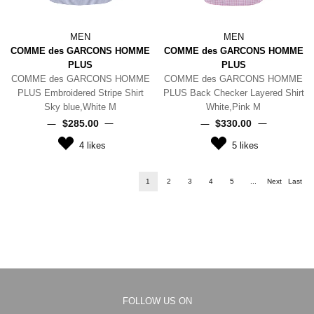
MEN
MEN
COMME des GARCONS HOMME
COMME des GARCONS HOMME
PLUS
PLUS
COMME des GARCONS HOMME
COMME des GARCONS HOMME
PLUS Embroidered Stripe Shirt
PLUS Back Checker Layered Shirt
Sky blue,White M
White,Pink M
$‌285.00
$‌330.00
4
likes
5
likes
1
2
3
4
5
...
Next
Last
FOLLOW US ON