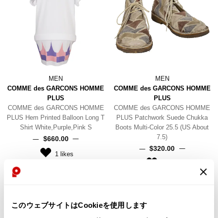
MEN
MEN
COMME des GARCONS HOMME
COMME des GARCONS HOMME
PLUS
PLUS
COMME des GARCONS HOMME
COMME des GARCONS HOMME
PLUS Hem Printed Balloon Long T
PLUS Patchwork Suede Chukka
Shirt White,Purple,Pink S
Boots Multi-Color 25.5 (US About
7.5)
$‌660.00
$‌320.00
1
likes
3
likes
このウェブサイトはCookieを使用します