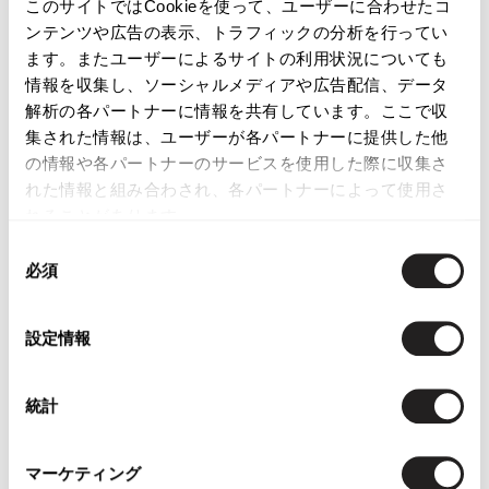
このサイトではCookieを使って、ユーザーに合わせたコ
ンテンツや広告の表示、トラフィックの分析を行ってい
ます。またユーザーによるサイトの利用状況についても
情報を収集し、ソーシャルメディアや広告配信、データ
解析の各パートナーに情報を共有しています。ここで収
集された情報は、ユーザーが各パートナーに提供した他
の情報や各パートナーのサービスを使用した際に収集さ
MEN
MEN
れた情報と組み合わされ、各パートナーによって使用さ
COMME des GARCONS HOMME
COMME des GARCONS HOMME
れることがあります。
PLUS
PLUS
COMME des GARCONS HOMME
COMME des GARCONS HOMME
同
PLUS Patchwork Suede Chukka
PLUS Printed Short Sleeve Shirt
必須
意
Boots Multi-Color 26 (US About 8)
Bordeaux M-L
の
$‌385.00
$‌285.00
選
設定情報
2
likes
5
likes
択
統計
マーケティング