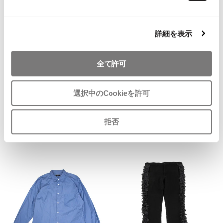
詳細を表示
全て許可
MEN
MEN
COMME des GARCONS HOMME
COMME des GARCONS HOMME
PLUS
PLUS
選択中のCookieを許可
COMME des GARCONS HOMME
COMME des GARCONS HOMME
PLUS Pigment Dyed Oval Logo
PLUS Wool Checker Long Sleeve
拒否
Striped Shirt White,Sky blue M-L
Shirt Red L
SOLD OUT
SOLD OUT