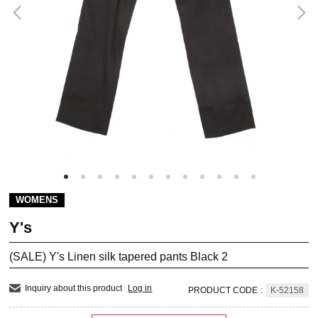
WOMENS
Y's
(SALE) Y's Linen silk tapered pants Black 2
Inquiry about this product
Log in
PRODUCT CODE
:
K-52158