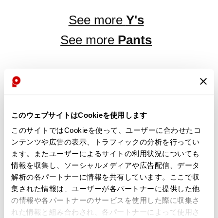
See more
Y's
See more
Pants
LATEST YOU VIEWED
このウェブサイトはCookieを使用します
このサイトではCookieを使って、ユーザーに合わせたコ
ンテンツや広告の表示、トラフィックの分析を行ってい
ます。またユーザーによるサイトの利用状況についても
(SALE) Y's Linen silk
情報を収集し、ソーシャルメディアや広告配信、データ
tapered pants Black 2
解析の各パートナーに情報を共有しています。ここで収
Sold
集された情報は、ユーザーが各パートナーに提供した他
の情報や各パートナーのサービスを使用した際に収集さ
れた情報と組み合わされ、各パートナーによって使用さ