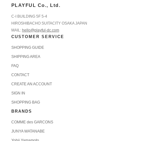
PLAYFUL Co., Ltd.
C-I BUILDING 5F 5-4
HIROSHIBACHO SUITACITY OSAKA JAPAN
MAIL:
hello@playful-dc.com
CUSTOMER SERVICE
SHOPPING GUIDE
SHIPPING AREA
FAQ
CONTACT
CREATE AN ACCOUNT
SIGN IN
SHOPPING BAG
BRANDS
COMME des GARCONS
JUNYA WATANABE
Yohji Yamamoto