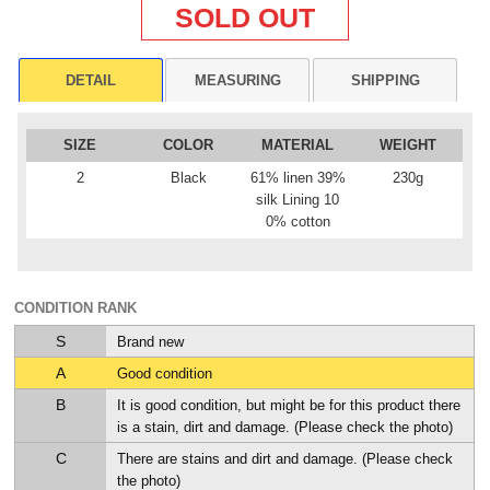
SOLD OUT
DETAIL
MEASURING
SHIPPING
SIZE
COLOR
MATERIAL
WEIGHT
2
Black
61% linen 39%
230g
silk Lining 10
0% cotton
CONDITION RANK
S
Brand new
A
Good condition
B
It is good condition, but might be for this product there
is a stain, dirt and damage. (Please check the photo)
C
There are stains and dirt and damage. (Please check
the photo)