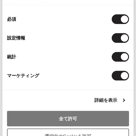
れることがあります。
同
必須
意
YOU MAY ALSO LIKE
の
選
設定情報
択
統計
JURGEN LEHL Wrap
COMME des GARCONS
45rpm Indigo
Skirt Brown M
COMME des GARCONS
Cardigan Na
マーケティング
$‌100.00
T Shirt White SS
$‌115.00
$‌87.00
詳細を表示
全て許可
- FEEDBACK -