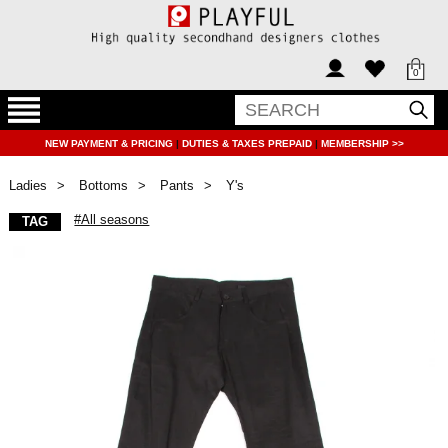
0
NEW PAYMENT & PRICING
|
DUTIES & TAXES PREPAID
|
MEMBERSHIP >>
Ladies
Bottoms
Pants
Y's
#All seasons
TAG