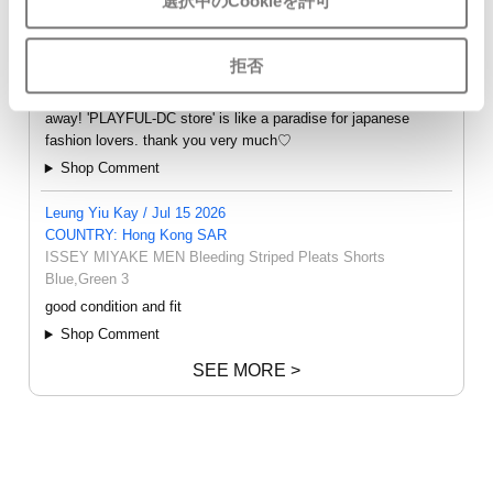
選択中のCookieを許可
oly / Aug 7 2026
COUNTRY: Australia
拒否
Y's Linen Nylon Knit Vest Grey 3
the items are of excellent quality and arrived in australia right
away! 'PLAYFUL-DC store' is like a paradise for japanese
fashion lovers. thank you very much♡
Shop Comment
Leung Yiu Kay / Jul 15 2026
COUNTRY: Hong Kong SAR
ISSEY MIYAKE MEN Bleeding Striped Pleats Shorts
Blue,Green 3
good condition and fit
Shop Comment
SEE MORE >