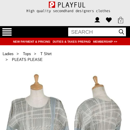
0
NEW PAYMENT & PRICING
|
DUTIES & TAXES PREPAID
|
MEMBERSHIP >>
Ladies
Tops
T Shirt
PLEATS PLEASE