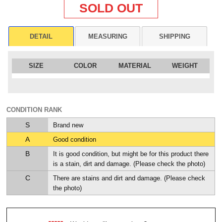
SOLD OUT
DETAIL
MEASURING
SHIPPING
SIZE
COLOR
MATERIAL
WEIGHT
CONDITION RANK
S
Brand new
A
Good condition
B
It is good condition, but might be for this product there
is a stain, dirt and damage. (Please check the photo)
C
There are stains and dirt and damage. (Please check
the photo)