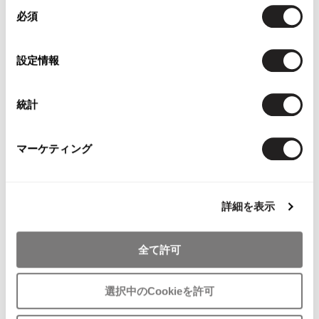
同
YOU MAY ALSO LIKE
必須
意
の
選
設定情報
択
Y's Inside Out Cardigan
ISSEY MIYAKE HaaT
Papas Metal B
統計
Black,Grey 2
See-through Polka Dot
Linen 3B Jacket
$‌130.00
Cardigan Grey 2
$‌160.00
$‌85.00
マーケティング
詳細を表示
- FEEDBACK -
全て許可
oly / Aug 7 2026
選択中のCookieを許可
COUNTRY: Australia
Y's Linen Nylon Knit Vest Grey 3