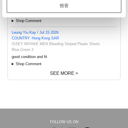
the items are of excellent quality and arrived in australia right
拒否
away! 'PLAYFUL-DC store' is like a paradise for japanese
fashion lovers. thank you very much♡
Shop Comment
Leung Yiu Kay / Jul 15 2026
COUNTRY: Hong Kong SAR
ISSEY MIYAKE MEN Bleeding Striped Pleats Shorts
Blue,Green 3
good condition and fit
Shop Comment
SEE MORE >
FOLLOW US ON