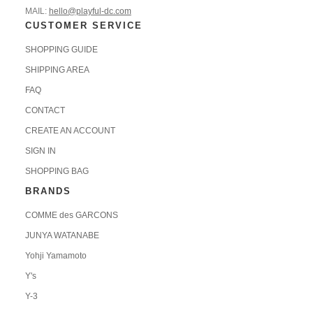
MAIL:
hello@playful-dc.com
CUSTOMER SERVICE
SHOPPING GUIDE
SHIPPING AREA
FAQ
CONTACT
CREATE AN ACCOUNT
SIGN IN
SHOPPING BAG
BRANDS
COMME des GARCONS
JUNYA WATANABE
Yohji Yamamoto
Y's
Y-3