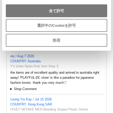
$‌100.00
T Shirt White SS
$‌115.00
$‌87.00
全て許可
選択中のCookieを許可
拒否
- FEEDBACK -
oly / Aug 7 2026
COUNTRY: Australia
Y's Linen Nylon Knit Vest Grey 3
the items are of excellent quality and arrived in australia right
away! 'PLAYFUL-DC store' is like a paradise for japanese
fashion lovers. thank you very much♡
Shop Comment
Leung Yiu Kay / Jul 15 2026
COUNTRY: Hong Kong SAR
ISSEY MIYAKE MEN Bleeding Striped Pleats Shorts