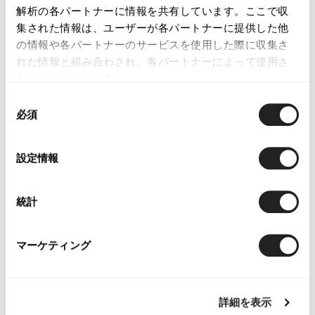
解析の各パートナーに情報を共有しています。ここで収
COMME des GARCONS
GIRL Hand Paint
集された情報は、ユーザーが各パートナーに提供した他
Canvas Mary Jane
の情報や各パートナーのサービスを使用した際に収集さ
Shoes White 23.5 (US
れた情報と組み合わされ、各パートナーによって使用さ
Avbout 6.5)
れることがあります。
Sold
同
必須
意
の
選
設定情報
択
YOU MAY ALSO LIKE
統計
マーケティング
JURGEN LEHL Wrap
COMME des GARCONS
45rpm Indigo
詳細を表示
Skirt Brown M
COMME des GARCONS
Cardigan Na