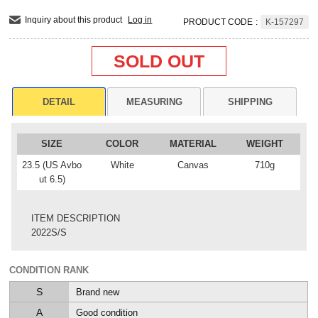
Inquiry about this product
Log in
PRODUCT CODE
:
K-157297
SOLD OUT
DETAIL
MEASURING
SHIPPING
SIZE
COLOR
MATERIAL
WEIGHT
23.5 (US Avbo
White
Canvas
710g
ut 6.5)
ITEM DESCRIPTION
2022S/S
CONDITION RANK
S
Brand new
A
Good condition