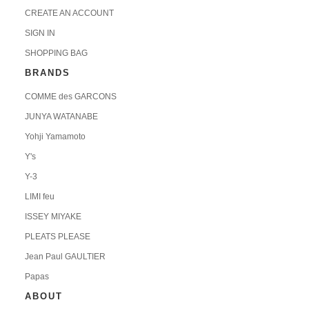
CREATE AN ACCOUNT
SIGN IN
SHOPPING BAG
BRANDS
COMME des GARCONS
JUNYA WATANABE
Yohji Yamamoto
Y's
Y-3
LIMI feu
ISSEY MIYAKE
PLEATS PLEASE
Jean Paul GAULTIER
Papas
ABOUT