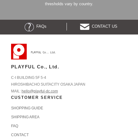
thresholds vary by country.
FAQs
CONTACT US
PLAYFUL Co., Ltd.
C-I BUILDING 5F 5-4
HIROSHIBACHO SUITACITY OSAKA JAPAN
MAIL:
hello@playful-dc.com
CUSTOMER SERVICE
SHOPPING GUIDE
SHIPPING AREA
FAQ
CONTACT