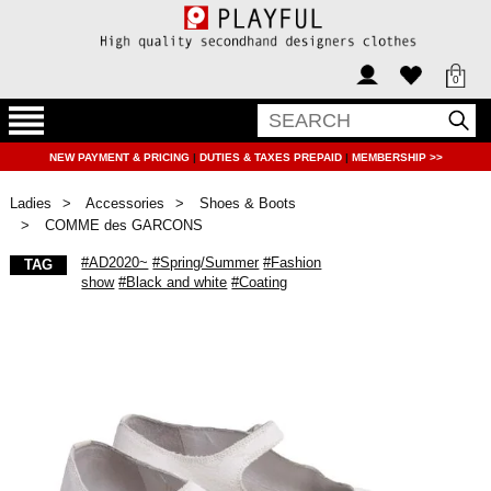
0
NEW PAYMENT & PRICING
|
DUTIES & TAXES PREPAID
|
MEMBERSHIP >>
Ladies
Accessories
Shoes & Boots
COMME des GARCONS
#AD2020~
#Spring/Summer
#Fashion
TAG
show
#Black and white
#Coating