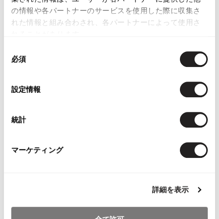
の情報や各パートナーのサービスを使用した際に収集さ
れた情報と組み合わされ、各パートナーによって使用さ
れることがあります。
同
必須
意
の
YOU MAY ALSO LIKE
選
設定情報
択
統計
Papas Plaids Padding
Papas Plaid Long
Papas Cotton
マーケティング
Coat
Sleeve Shirt Beige M
Jacket Red
Brown,White,Orange,Blue
$‌110.00
$‌290.00
M
$‌245.00
詳細を表示