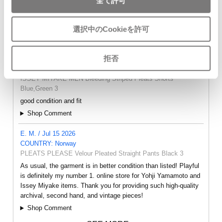
全て許可
選択中のCookieを許可
- FEEDBACK -
拒否
Leung Yiu Kay / Jul 15 2026
COUNTRY: Hong Kong SAR
ISSEY MIYAKE MEN Bleeding Striped Pleats Shorts
Blue,Green 3
good condition and fit
Shop Comment
E. M. / Jul 15 2026
COUNTRY: Norway
PLEATS PLEASE Velour Pleated Straight Pants Black 3
As usual, the garment is in better condition than listed! Playful
is definitely my number 1. online store for Yohji Yamamoto and
Issey Miyake items. Thank you for providing such high-quality
archival, second hand, and vintage pieces!
Shop Comment