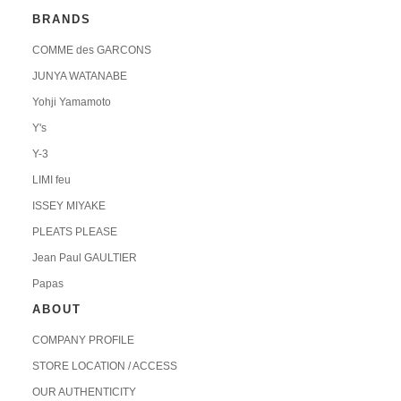
BRANDS
COMME des GARCONS
JUNYA WATANABE
Yohji Yamamoto
Y's
Y-3
LIMI feu
ISSEY MIYAKE
PLEATS PLEASE
Jean Paul GAULTIER
Papas
ABOUT
COMPANY PROFILE
STORE LOCATION / ACCESS
OUR AUTHENTICITY