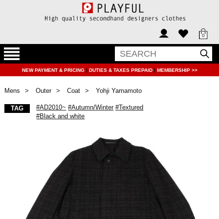
0
NEW PAYMENT & PRICING
|
DUTIES & TAXES PREPAID
|
MEMBERSHIP >>
Mens
Outer
Coat
Yohji Yamamoto
#AD2010~
#Autumn/Winter
#Textured
TAG
#Black and white