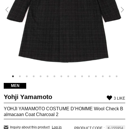
MEN
Yohji Yamamoto
3 LIKE
YOHJI YAMAMOTO COSTUME D’HOMME Wool Check B
almacaan Coat Charcoal 2
Inquiry about this product
Log in
PRODUCT CODE
:
K-155954