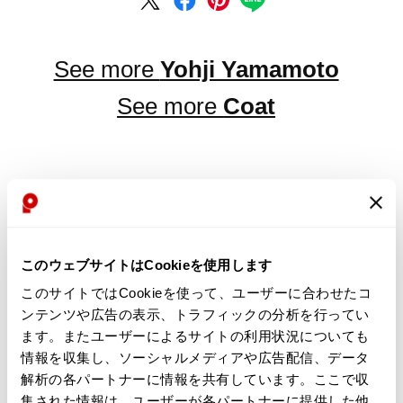
See more
Yohji Yamamoto
See more
Coat
LATEST YOU VIEWED
このウェブサイトはCookieを使用します
このサイトではCookieを使って、ユーザーに合わせたコ
ンテンツや広告の表示、トラフィックの分析を行ってい
YOHJI YAMAMOTO
ます。またユーザーによるサイトの利用状況についても
COSTUME D’HOMME
情報を収集し、ソーシャルメディアや広告配信、データ
Wool Check Balmacaan
Coat Charcoal 2
解析の各パートナーに情報を共有しています。ここで収
Sold
集された情報は、ユーザーが各パートナーに提供した他