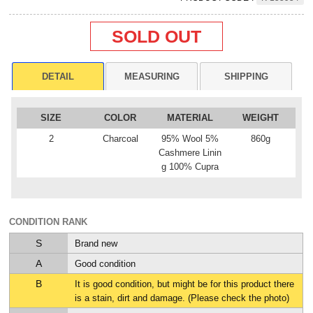
SOLD OUT
DETAIL
MEASURING
SHIPPING
SIZE
COLOR
MATERIAL
WEIGHT
2
Charcoal
95% Wool 5%
860g
Cashmere Linin
g 100% Cupra
CONDITION RANK
S
Brand new
A
Good condition
B
It is good condition, but might be for this product there
is a stain, dirt and damage. (Please check the photo)