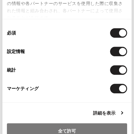
の情報や各パートナーのサービスを使用した際に収集さ
Sold
れた情報と組み合わされ、各パートナーによって使用さ
れることがあります。
同
必須
意
の
選
設定情報
YOU MAY ALSO LIKE
択
統計
マーケティング
JURGEN LEHL Wrap
COMME des GARCONS
45rpm Indigo
Skirt Brown M
COMME des GARCONS
Cardigan Na
$‌99.00
T Shirt White SS
$‌115.00
詳細を表示
$‌86.00
全て許可