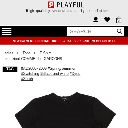
0
NEW PAYMENT & PRICING
|
DUTIES & TAXES PREPAID
|
MEMBERSHIP >>
Ladies
Tops
T Shirt
tricot COMME des GARCONS
#AD2000~2009
#Spring/Summer
TAG
#Switching
#Black and white
#Dyed
#Stitch