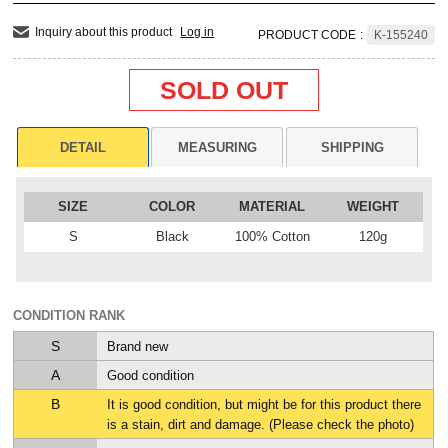
Inquiry about this product
Log in
PRODUCT CODE
:
K-155240
SOLD OUT
DETAIL
MEASURING
SHIPPING
SIZE
COLOR
MATERIAL
WEIGHT
S
Black
100% Cotton
120g
CONDITION RANK
S
Brand new
A
Good condition
B
It is good condition, but might be for this product there
is a stain, dirt and damage. (Please check the photo)