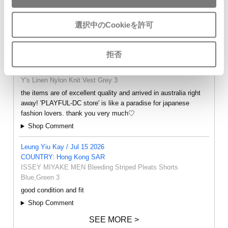
選択中のCookieを許可
- FEEDBACK -
拒否
oly / Aug 7 2026
COUNTRY: Australia
Y's Linen Nylon Knit Vest Grey 3
the items are of excellent quality and arrived in australia right
away! 'PLAYFUL-DC store' is like a paradise for japanese
fashion lovers. thank you very much♡
Shop Comment
Leung Yiu Kay / Jul 15 2026
COUNTRY: Hong Kong SAR
ISSEY MIYAKE MEN Bleeding Striped Pleats Shorts
Blue,Green 3
good condition and fit
Shop Comment
SEE MORE >