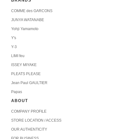
BRANDS
COMME des GARCONS
JUNYA WATANABE
Yohji Yamamoto
Y's
Y-3
LIMI feu
ISSEY MIYAKE
PLEATS PLEASE
Jean Paul GAULTIER
Papas
ABOUT
COMPANY PROFILE
STORE LOCATION / ACCESS
OUR AUTHENTICITY
FOR BUSINESS