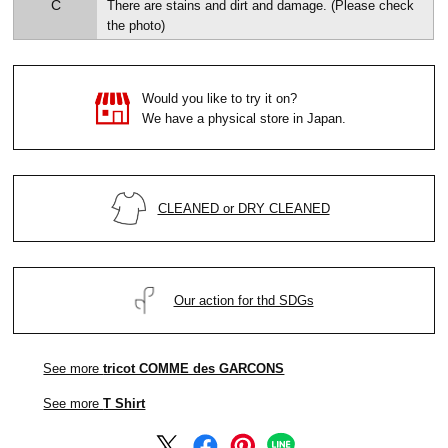
C
There are stains and dirt and damage. (Please check
the photo)
Would you like to try it on?
We have a physical store in Japan.
CLEANED or DRY CLEANED
Our action for thd SDGs
See more
tricot COMME des GARCONS
See more
T Shirt