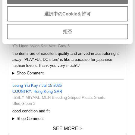
選択中のCookieを許可
- FEEDBACK -
拒否
oly / Aug 7 2026
COUNTRY: Australia
Y's Linen Nylon Knit Vest Grey 3
the items are of excellent quality and arrived in australia right
away! 'PLAYFUL-DC store' is like a paradise for japanese
fashion lovers. thank you very much♡
Shop Comment
Leung Yiu Kay / Jul 15 2026
COUNTRY: Hong Kong SAR
ISSEY MIYAKE MEN Bleeding Striped Pleats Shorts
Blue,Green 3
good condition and fit
Shop Comment
SEE MORE >