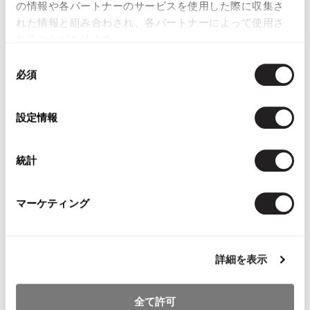
の情報や各パートナーのサービスを使用した際に収集さ
れた情報と組み合わされ、各パートナーによって使用さ
れることがあります。
同
必須
意
の
YOU MAY ALSO LIKE
選
設定情報
択
統計
Papas Plaids Padding
Papas Plaid Long
Papas Cotton
マーケティング
Coat
Sleeve Shirt Beige M
Jacket Red
Brown,White,Orange,Blue
$‌110.00
$‌290.00
M
$‌245.00
詳細を表示
全て許可