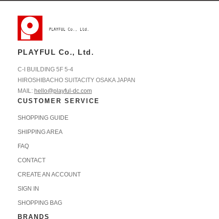
PLAYFUL Co., Ltd.
C-I BUILDING 5F 5-4
HIROSHIBACHO SUITACITY OSAKA JAPAN
MAIL:
hello@playful-dc.com
CUSTOMER SERVICE
SHOPPING GUIDE
SHIPPING AREA
FAQ
CONTACT
CREATE AN ACCOUNT
SIGN IN
SHOPPING BAG
BRANDS