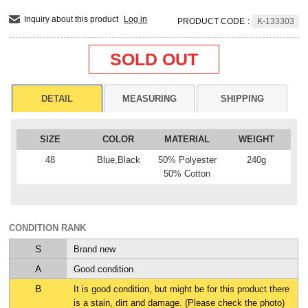
Inquiry about this product
Log in
PRODUCT CODE
:
K-133303
SOLD OUT
DETAIL
MEASURING
SHIPPING
SIZE
COLOR
MATERIAL
WEIGHT
48
Blue,Black
50% Polyester
240g
50% Cotton
CONDITION RANK
S
Brand new
A
Good condition
B
It is good condition, but might be for this product there
is a stain, dirt and damage. (Please check the photo)