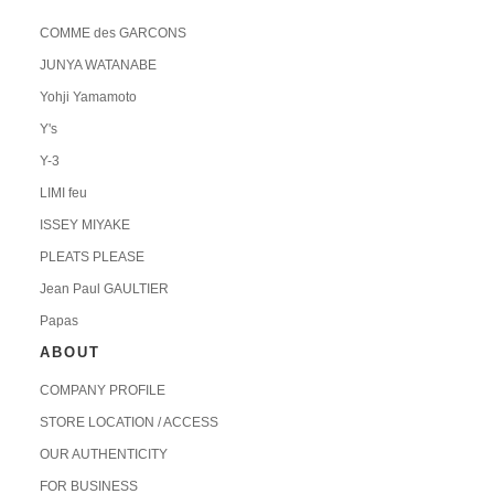
COMME des GARCONS
JUNYA WATANABE
Yohji Yamamoto
Y's
Y-3
LIMI feu
ISSEY MIYAKE
PLEATS PLEASE
Jean Paul GAULTIER
Papas
ABOUT
COMPANY PROFILE
STORE LOCATION / ACCESS
OUR AUTHENTICITY
FOR BUSINESS