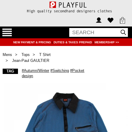
0
NEW PAYMENT & PRICING
|
DUTIES & TAXES PREPAID
|
MEMBERSHIP >>
Mens
Tops
T Shirt
Jean-Paul GAULTIER
#Autumn/Winter
#Switching
#Pocket
TAG
design