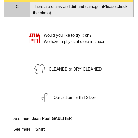
C
There are stains and dirt and damage. (Please check
the photo)
Would you like to try it on?
We have a physical store in Japan.
CLEANED or DRY CLEANED
Our action for thd SDGs
See more
Jean-Paul GAULTIER
See more
T Shirt