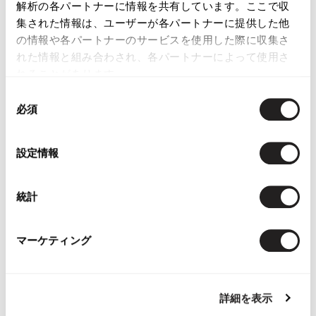
HOMME PLUS EVER
解析の各パートナーに情報を共有しています。ここで収
GREEN Wool Gabardine
集された情報は、ユーザーが各パートナーに提供した他
Pants Navy L
の情報や各パートナーのサービスを使用した際に収集さ
Sold
れた情報と組み合わされ、各パートナーによって使用さ
れることがあります。
同
必須
意
の
選
設定情報
YOU MAY ALSO LIKE
択
統計
マーケティング
Papas Plaids Padding
Papas Plaid Long
Papas Cotton
Coat
Sleeve Shirt Beige M
Jacket Red
Brown,White,Orange,Blue
$‌110.00
$‌290.00
詳細を表示
M
$‌245.00