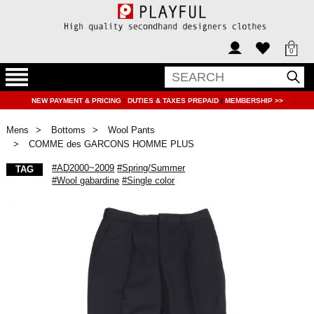
0
NEW PAYMENT & PRICING
|
DUTIES & TAXES PREPAID
|
MEMBERSHIP >>
Mens
Bottoms
Wool Pants
COMME des GARCONS HOMME PLUS
#AD2000~2009
#Spring/Summer
TAG
#Wool gabardine
#Single color