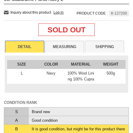
Inquiry about this product
Log in
PRODUCT CODE
:
K-127200
SOLD OUT
DETAIL
MEASURING
SHIPPING
SIZE
COLOR
MATERIAL
WEIGHT
L
Navy
100% Wool Lini
500g
ng 100% Cupra
CONDITION RANK
S
Brand new
A
Good condition
B
It is good condition, but might be for this product there