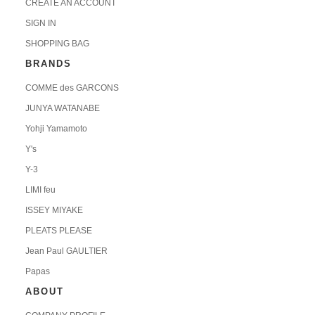
CREATE AN ACCOUNT
SIGN IN
SHOPPING BAG
BRANDS
COMME des GARCONS
JUNYA WATANABE
Yohji Yamamoto
Y's
Y-3
LIMI feu
ISSEY MIYAKE
PLEATS PLEASE
Jean Paul GAULTIER
Papas
ABOUT