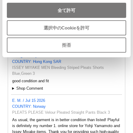
全て許可
選択中のCookieを許可
- FEEDBACK -
拒否
Leung Yiu Kay / Jul 15 2026
COUNTRY: Hong Kong SAR
ISSEY MIYAKE MEN Bleeding Striped Pleats Shorts
Blue,Green 3
good condition and fit
Shop Comment
E. M. / Jul 15 2026
COUNTRY: Norway
PLEATS PLEASE Velour Pleated Straight Pants Black 3
As usual, the garment is in better condition than listed! Playful
is definitely my number 1. online store for Yohji Yamamoto and
Issey Miyake items. Thank you for providing such high-quality