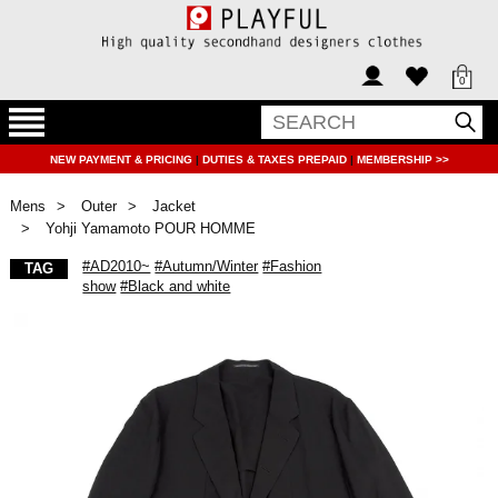
0
NEW PAYMENT & PRICING
|
DUTIES & TAXES PREPAID
|
MEMBERSHIP >>
Mens
Outer
Jacket
Yohji Yamamoto POUR HOMME
#AD2010~
#Autumn/Winter
#Fashion
TAG
show
#Black and white