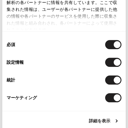
解析の各パートナーに情報を共有しています。ここで収
Yohji Yamamoto POUR
集された情報は、ユーザーが各パートナーに提供した他
HOMME Rayon Lawn
の情報や各パートナーのサービスを使用した際に収集さ
Pocket Jacket Black 2
れた情報と組み合わされ、各パートナーによって使用さ
Sold
れることがあります。
同
必須
意
の
選
設定情報
択
YOU MAY ALSO LIKE
統計
マーケティング
Papas Plaids Padding
Papas Plaid Long
Papas Cotton
Coat
Sleeve Shirt Beige M
Jacket Red
詳細を表示
Brown,White,Orange,Blue
$‌110.00
$‌290.00