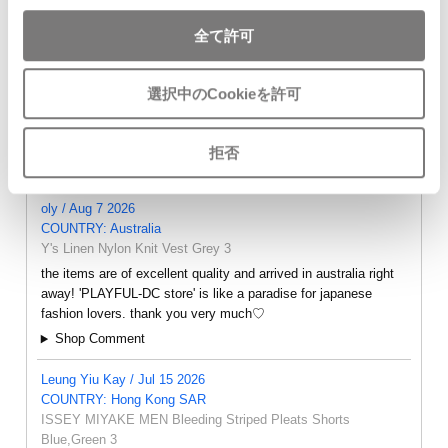
M
$‌245.00
全て許可
選択中のCookieを許可
拒否
- FEEDBACK -
oly / Aug 7 2026
COUNTRY: Australia
Y's Linen Nylon Knit Vest Grey 3
the items are of excellent quality and arrived in australia right
away! 'PLAYFUL-DC store' is like a paradise for japanese
fashion lovers. thank you very much♡
Shop Comment
Leung Yiu Kay / Jul 15 2026
COUNTRY: Hong Kong SAR
ISSEY MIYAKE MEN Bleeding Striped Pleats Shorts
Blue,Green 3