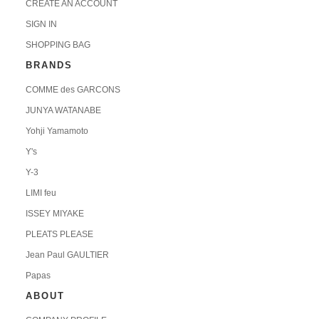
CREATE AN ACCOUNT
SIGN IN
SHOPPING BAG
BRANDS
COMME des GARCONS
JUNYA WATANABE
Yohji Yamamoto
Y's
Y-3
LIMI feu
ISSEY MIYAKE
PLEATS PLEASE
Jean Paul GAULTIER
Papas
ABOUT