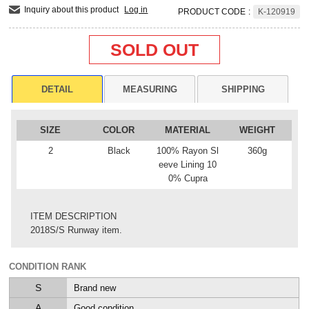
Inquiry about this product
Log in
PRODUCT CODE
:
K-120919
SOLD OUT
DETAIL
MEASURING
SHIPPING
SIZE
COLOR
MATERIAL
WEIGHT
2
Black
100% Rayon Sl
360g
eeve Lining 10
0% Cupra
ITEM DESCRIPTION
2018S/S Runway item.
CONDITION RANK
S
Brand new
A
Good condition