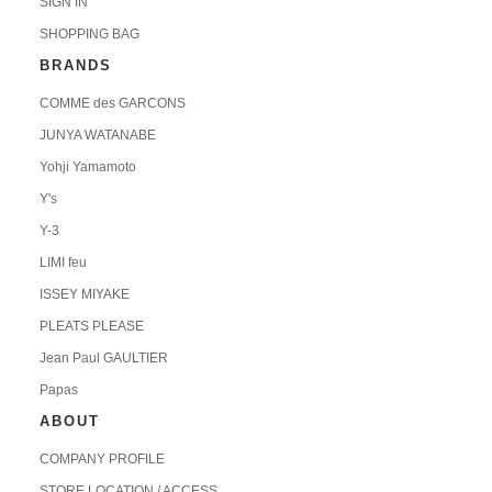
SIGN IN
SHOPPING BAG
BRANDS
COMME des GARCONS
JUNYA WATANABE
Yohji Yamamoto
Y's
Y-3
LIMI feu
ISSEY MIYAKE
PLEATS PLEASE
Jean Paul GAULTIER
Papas
ABOUT
COMPANY PROFILE
STORE LOCATION / ACCESS