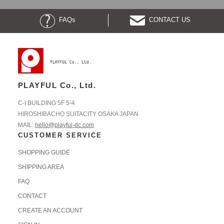
FAQs
CONTACT US
PLAYFUL Co., Ltd.
C-I BUILDING 5F 5-4
HIROSHIBACHO SUITACITY OSAKA JAPAN
MAIL:
hello@playful-dc.com
CUSTOMER SERVICE
SHOPPING GUIDE
SHIPPING AREA
FAQ
CONTACT
CREATE AN ACCOUNT