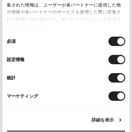
COMME des GARCONS
集された情報は、ユーザーが各パートナーに提供した他
Stretch Short Pants
の情報や各パートナーのサービスを使用した際に収集さ
Black XS
れた情報と組み合わされ、各パートナーによって使用さ
Sold
れることがあります。
同
必須
意
の
選
設定情報
択
YOU MAY ALSO LIKE
統計
マーケティング
JURGEN LEHL Wrap
COMME des GARCONS
45rpm Indigo
Skirt Brown M
COMME des GARCONS
Cardigan Na
詳細を表示
$‌100.00
T Shirt White SS
$‌115.00
$‌87.00