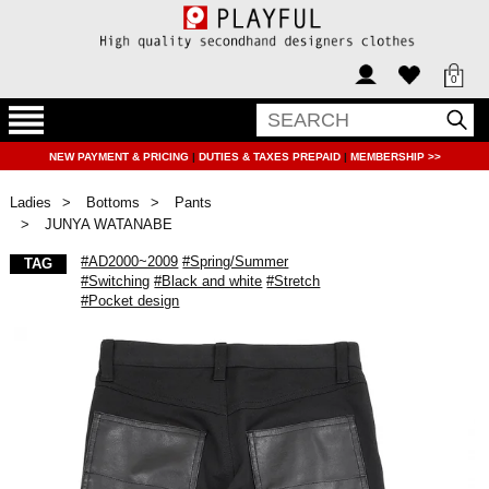
0
NEW PAYMENT & PRICING
|
DUTIES & TAXES PREPAID
|
MEMBERSHIP >>
Ladies
Bottoms
Pants
JUNYA WATANABE
#AD2000~2009
#Spring/Summer
TAG
#Switching
#Black and white
#Stretch
#Pocket design