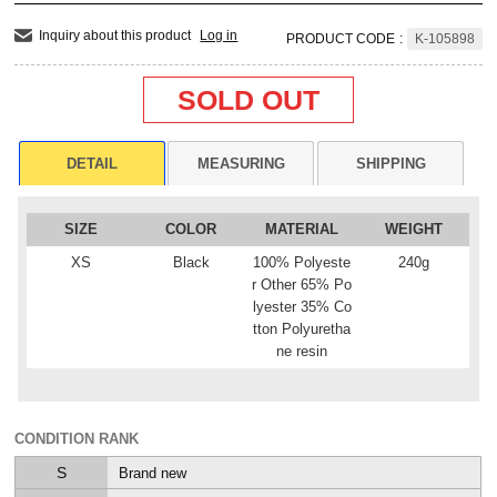
Inquiry about this product
Log in
PRODUCT CODE
:
K-105898
SOLD OUT
DETAIL
MEASURING
SHIPPING
SIZE
COLOR
MATERIAL
WEIGHT
XS
Black
100% Polyeste
240g
r Other 65% Po
lyester 35% Co
tton Polyuretha
ne resin
CONDITION RANK
S
Brand new