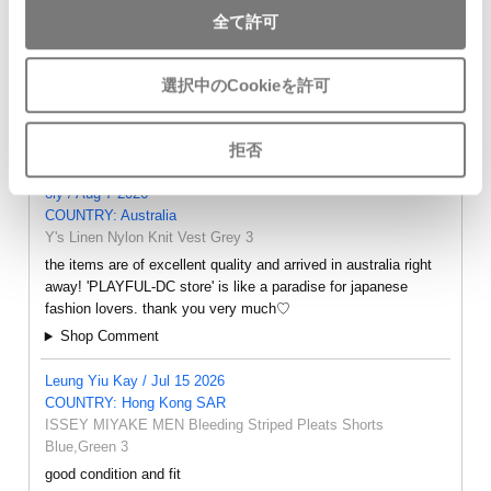
全て許可
選択中のCookieを許可
- FEEDBACK -
拒否
oly / Aug 7 2026
COUNTRY: Australia
Y's Linen Nylon Knit Vest Grey 3
the items are of excellent quality and arrived in australia right
away! 'PLAYFUL-DC store' is like a paradise for japanese
fashion lovers. thank you very much♡
Shop Comment
Leung Yiu Kay / Jul 15 2026
COUNTRY: Hong Kong SAR
ISSEY MIYAKE MEN Bleeding Striped Pleats Shorts
Blue,Green 3
good condition and fit