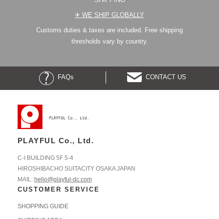
✈︎ WE SHIP GLOBALLY
Customs duties & taxes are included. Free shipping
thresholds vary by country.
FAQs
CONTACT US
PLAYFUL Co., Ltd.
C-I BUILDING 5F 5-4
HIROSHIBACHO SUITACITY OSAKA JAPAN
MAIL:
hello@playful-dc.com
CUSTOMER SERVICE
SHOPPING GUIDE