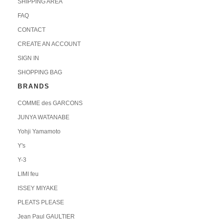
SHIPPING AREA
FAQ
CONTACT
CREATE AN ACCOUNT
SIGN IN
SHOPPING BAG
BRANDS
COMME des GARCONS
JUNYA WATANABE
Yohji Yamamoto
Y's
Y-3
LIMI feu
ISSEY MIYAKE
PLEATS PLEASE
Jean Paul GAULTIER