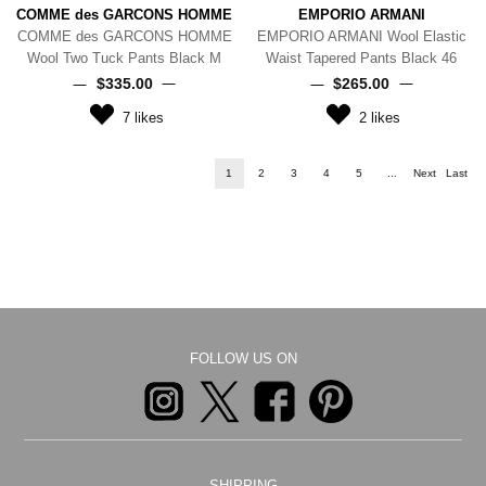
COMME des GARCONS HOMME
EMPORIO ARMANI
COMME des GARCONS HOMME
EMPORIO ARMANI Wool Elastic
Wool Two Tuck Pants Black M
Waist Tapered Pants Black 46
$‌335.00
$‌265.00
7
likes
2
likes
1
2
3
4
5
...
Next
Last
FOLLOW US ON
SHIPPING