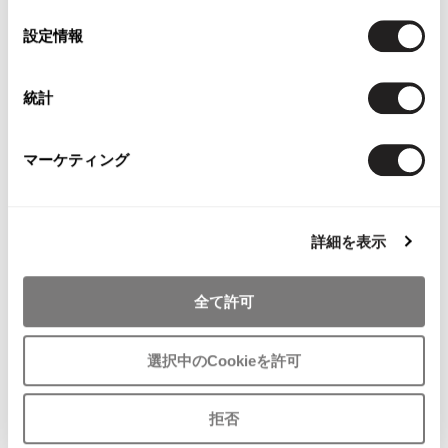
の
選
設定情報
択
統計
マーケティング
MEN
MEN
Papas
Papas
Papas Wool Herringbone Two
Papas Wool Tweed Two Tuck
Tuck Pants Grey LL
Pants Blue,White 54XL
詳細を表示
$‌200.00
$‌245.00
6
likes
3
likes
全て許可
選択中のCookieを許可
拒否