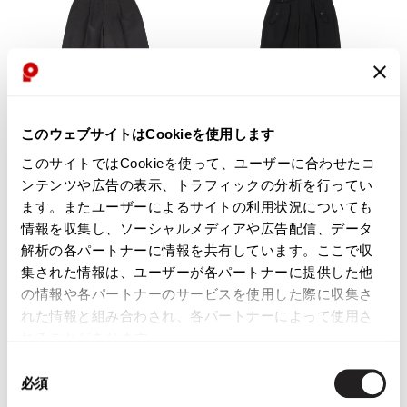
このウェブサイトはCookieを使用します
このサイトではCookieを使って、ユーザーに合わせたコ
ンテンツや広告の表示、トラフィックの分析を行ってい
MEN
MEN
Yohji Yamamoto POUR HOMME
ます。またユーザーによるサイトの利用状況についても
Y's for men
Yohji Yamamoto POUR HOMME
Y's for men Wool Tuck Pants
情報を収集し、ソーシャルメディアや広告配信、データ
Wool Hem Rib Suspender Button
Charcoal M
解析の各パートナーに情報を共有しています。ここで収
Pants Black M
$‌290.00
集された情報は、ユーザーが各パートナーに提供した他
$‌500.00
$‌260.00
の情報や各パートナーのサービスを使用した際に収集さ
4
likes
12
likes
れた情報と組み合わされ、各パートナーによって使用さ
れることがあります。
同
必須
意