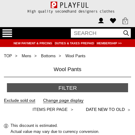
0
NEW PAYMENT & PRICING
|
DUTIES & TAXES PREPAID
|
MEMBERSHIP >>
TOP
Mens
Bottoms
Wool Pants
Wool Pants
FILTER
＞
This discount is estimated.
Actual value may vary due to currency conversion.