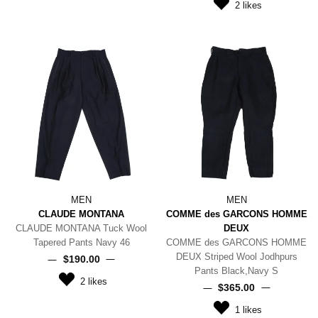
2
likes
MEN
MEN
CLAUDE MONTANA
COMME des GARCONS HOMME
CLAUDE MONTANA Tuck Wool
DEUX
Tapered Pants Navy 46
COMME des GARCONS HOMME
DEUX Striped Wool Jodhpurs
$‌190.00
Pants Black,Navy S
2
likes
$‌365.00
1
likes