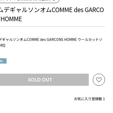
ムデギャルソンオムCOMME des GARCO
 HOMME
ギャルソンオムCOMME des GARCONS HOMME ウールカットソ
M位
EN
SOLD OUT
お
気
に
お気に入り登録数 1
入
り
に