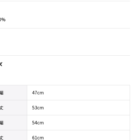
追
加
0%
ズ
幅
47cm
丈
53cm
幅
54cm
丈
61cm