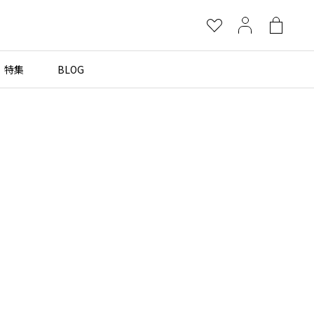
お
マ
シ
気
イ
ョ
に
ペ
ッ
特集
BLOG
×
入
ー
ピ
り
ジ
ン
グ
more brands
バ
ッ
グ
Yohji Yamamoto
B Yohji Yamamoto
ビーヨウジヤマモト
Ground Y
グラウンドワイ
REGULATION Yohji Yamamoto
レギュレーション ヨウジヤマモト
S'YTE
サイト