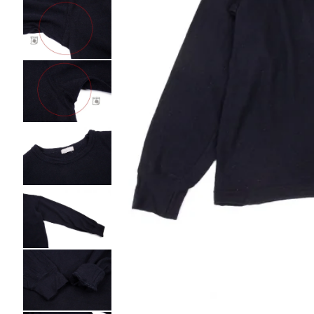
ノースリーブ
ノースリーブ
COMME des GARCONS HOMME DEUX
トップス
トップス
コムデギャルソン オムドゥ
COMME des GARCONS HOMME PLUS
ボトムス
ボトムス
コムデギャルソンオムプリュス
アウター
アウター
COMME des GARCONS SHIRT
アクセサリー
アクセサリー
コムデギャルソンシャツ
2026.07.29
robe de chambre COMME des GARCONS
Sunglass
ローブドシャンブル コムデギャルソン
tricot COMME des GARCONS
トリコ コムデギャルソン
Y's
Y's
ワイズ
Y's for men
ワイズフォーメン
ISSEY MIYAKE