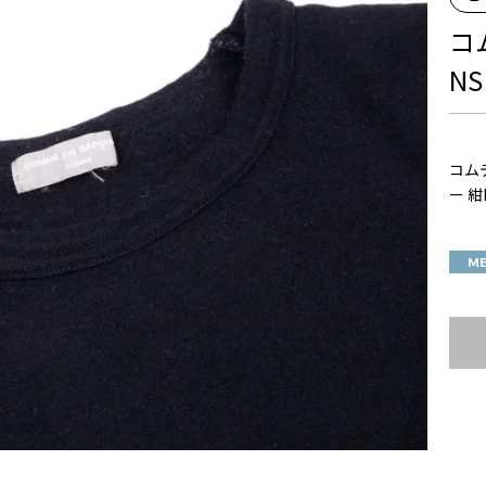
コ
NS
コムデ
ー 紺
M