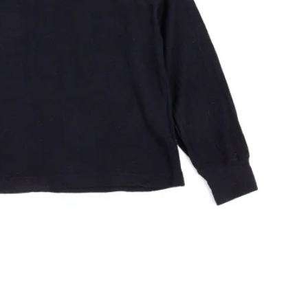
その他アクセサリー
メガネ・サングラス
メガネ・サングラス
2026.07.23
Dye
すべてを表示
Y-3
Y-3
ワイスリー
PLEATS PLEAS