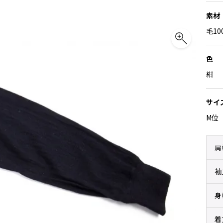
素材
毛10
色
紺
サイ
M位
肩
袖
身
着