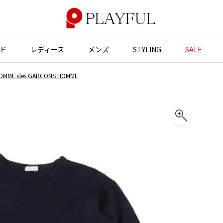
ド
レディース
メンズ
STYLING
SALE
E des GARCONS HOMME
アウター
アウター
アクセサリー
アクセサリー
ジャケット
スーツ
バッグ
バッグ
JUNYA WATANABE
コート
ジャケット
帽子
帽子
ブルゾン
ブルゾン
ストール・マフラー
ストール・マフラー
GANRYU
ンポールゴルチエ
ガンリュウ
スーツ
コート
ベルト・サスペンダー
ネクタイ
ヴィアンウエストウッド
JUNYA WATANABE
パンプス
ベルト・サスペンダー
ジュンヤワタナベ
ン マルジェラ
ミュール・サンダル
ブーツ・シューズ
JUNYA WATANABE MAN
ジュンヤワタナベマン
ブーツ・シューズ
スニーカー・サンダル
スニーカー
その他のアクセサリー