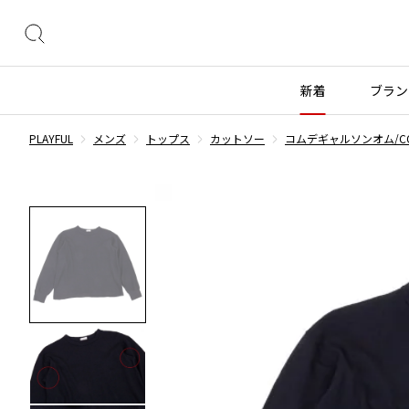
絞
り
込
新着
ブラン
み
検
PLAYFUL
メンズ
トップス
カットソー
コムデギャルソンオム/COMM
索
トップス
トップス
ボトムス
ボトムス
INDEX
すべての新着アイテムを表示
すべてのSALEアイテムを表示
長袖ブラウス・シャツ
長袖シャツ
スカート
ウールパンツ
COMME des GARÇONS
ブランド
レディース
メンズ
半袖ブラウス・シャツ
半袖シャツ
パンツ
コットンパンツ
カーディガン
ニット
デニム
デニム
BLACK COMME des GARCONS
コムデギャルソン
トップス
ワイスリー
トップス
ジャ
ブラックコムデギャルソン
ニット
カーディガン
ハーフパンツ・キュロット
サルエルパンツ
ジュンヤワタナベ
ボトムス
リミフゥ
ボトムス
ヴィ
COMME des GARCONS
パーカー・スウェット
パーカー・スウェット
サルエルパンツ
ハーフパンツ
コムデギャルソン
ヨウジヤマモト
アウター
イッセイミヤケ
アウター
メゾ
ワンピース
ベスト
その他のボトムス
その他のボトムス
COMME des GARCONS COMME des GARCONS
ワイズ
アクセサリー
プリーツプリーズ
アクセサリー
コムデギャルソン コムデギャルソン
ベスト・ボレロ
カットソー
COMME des GARCONS HOMME
Tシャツ・カットソー
Tシャツ・ポロシャツ
レディース
メンズ
コムデギャルソンオム