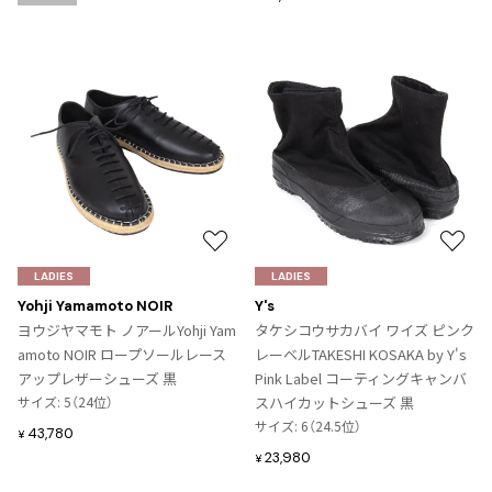
ジャンポールゴルチエオム
Vivienne Westwood
Vivienne Westwood
ヴィヴィアンウエストウッド
Maison Margiela
お
お
気
気
Maison Margiela
LADIES
LADIES
に
に
メゾンマルジェラ
Yohji Yamamoto NOIR
Y's
入
入
ヨウジヤマモト ノアールYohji Yam
タケシコウサカバイ ワイズ ピンク
り
り
amoto NOIR ロープソールレース
レーベルTAKESHI KOSAKA by Y's
に
に
アップレザーシューズ 黒
Pink Label コーティングキャンバ
追
追
サイズ: 5（24位）
スハイカットシューズ 黒
加
加
サイズ: 6（24.5位）
43,780
¥
23,980
¥