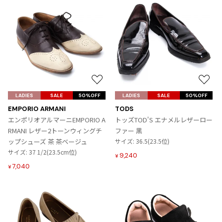
お
お
気
気
LADIES
SALE
50%OFF
LADIES
SALE
50%OFF
に
に
EMPORIO ARMANI
TODS
入
入
エンポリオアルマーニEMPORIO A
トッズTOD'S エナメルレザーロー
り
り
RMANI レザー2トーンウィングチ
ファー 黒
に
に
ップシューズ 茶 茶ベージュ
サイズ: 36.5(23.5位)
追
追
サイズ: 37 1/2(23.5cm位)
9,240
¥
加
加
7,040
¥