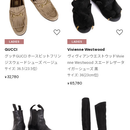
お
お
気
気
LADIES
LADIES
に
に
GUCCI
Vivienne Westwood
入
入
グッチGUCCI ホースビットフリン
ヴィヴィアンウエストウッドVivie
り
り
ジスウェードシューズ ベージュ
nne Westwood スエードレザータ
に
に
サイズ: 36.5（23.5位）
イガーシューズ 黒
追
追
サイズ: 36(23cm位)
32,780
¥
加
加
65,780
¥