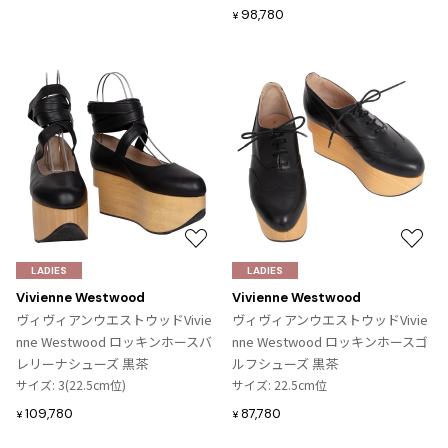
98,780
¥
お
お
気
気
LADIES
LADIES
に
に
Vivienne Westwood
Vivienne Westwood
入
入
ヴィヴィアンウエストウッドVivie
ヴィヴィアンウエストウッドVivie
り
り
nne Westwood ロッキンホースバ
nne Westwood ロッキンホースゴ
に
に
レリーナシューズ 黒茶
ルフシューズ 黒茶
追
追
サイズ: 3(22.5cm位)
サイズ: 22.5cm位
加
加
109,780
87,780
¥
¥