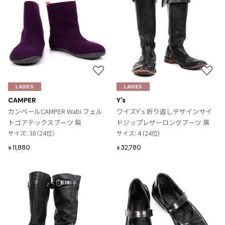
お
お
気
気
LADIES
LADIES
に
に
CAMPER
Y's
入
入
カンペールCAMPER Wabi フェル
ワイズY's 折り返しデザインサイ
り
り
トゴアテックスブーツ 紫
ドジップレザーロングブーツ 黒
に
に
サイズ: 38（24位）
サイズ: 4 (24位)
追
追
11,880
32,780
¥
¥
加
加