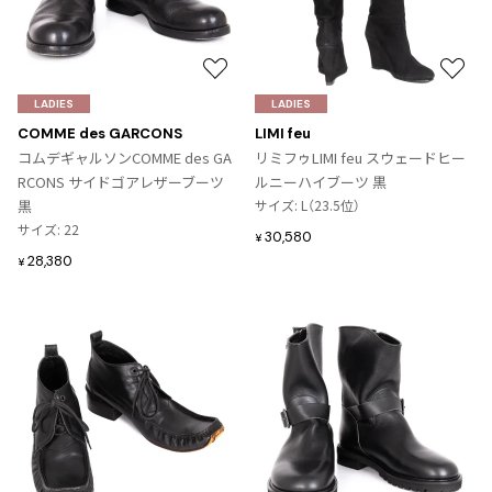
お
お
気
気
LADIES
LADIES
に
に
COMME des GARCONS
LIMI feu
入
入
コムデギャルソンCOMME des GA
リミフゥLIMI feu スウェードヒー
り
り
RCONS サイドゴアレザーブーツ
ルニーハイブーツ 黒
に
に
黒
サイズ: L（23.5位）
追
追
サイズ: 22
30,580
¥
加
加
28,380
¥