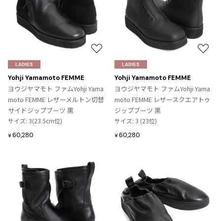
お
お
気
気
LADIES
LADIES
に
に
Yohji Yamamoto FEMME
Yohji Yamamoto FEMME
入
入
ヨウジヤマモト ファムYohji Yama
ヨウジヤマモト ファムYohji Yama
り
り
moto FEMME レザーメルトン切替
moto FEMME レザースクエアトゥ
に
に
サイドジップブーツ 黒
ジップブーツ 黒
追
追
サイズ: 3(23.5cm位)
サイズ: 3 (23位)
加
加
60,280
60,280
¥
¥