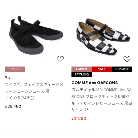
お
お
気
気
LADIES
LADIES
SALE
50%OFF
STYLING
に
に
Y's
入
入
COMME des GARCONS
ワイズY's フェイクスウェードメ
り
り
コムデギャルソンCOMME des GA
リージェーンシューズ 黒
に
に
RCONS ブロックチェック切替ベ
サイズ: 5（24.5位）
追
追
ルトデザインレザーシューズ 黒白
29,480
¥
加
加
サイズ: 25
21,890
¥