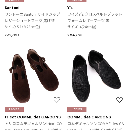
その他アクセサリー
メガネ・サングラス
に
に
Santoni
Y's
Y's
入
入
メガネ・サングラス
サントーニSantoni サイドジップ
ワイズY's クロスベルトプラット
り
り
レザーショートブーツ 焦げ茶
フォームレザーブーツ 黒
Y's
に
に
サイズ: 5 1/2(23cm位)
サイズ: 4(24cm位)
ワイズ
追
追
32,780
54,780
¥
¥
Y's for men
加
加
ワイズフォーメン
2026.07.23
Dye
Y-3
すべてを表示
Y-3
ワイスリー
LIMI feu
お
お
気
気
LADIES
LADIES
LIMI feu
に
に
tricot COMME des GARCONS
COMME des GARCONS
リミフゥ
入
入
トリココムデギャルソンtricot CO
コムデギャルソンCOMME des GA
り
り
MME des GARCONS ベルトデザイ
RCONS レースデザインサイドゴ