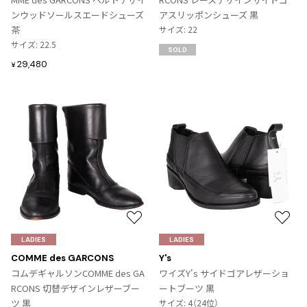
に
に
ンウッドソールスエードシューズ
アスリッポンシューズ 黒
ISSEY MIYAKE
追
追
茶
サイズ: 22
加
加
サイズ: 22.5
SOLD
BAO BAO ISSEY MIYAKE
29,480
¥
バオバオ イッセイミヤケ
HOMME PLISSE ISSEY MIYAKE
オムプリッセイッセイミヤケ
ISSEY MIYAKE
イッセイミヤケ
ISSEY MIYAKE 132 5.
イッセイミヤケ 132 5.
ISSEY MIYAKE A-POC
イッセイミヤケエイポック
ISSEY MIYAKE FETE
お
お
イッセイミヤケフェット
気
気
LADIES
LADIES
に
に
ISSEY MIYAKE HaaT
COMME des GARCONS
Y's
入
入
イッセイミヤケハート
コムデギャルソンCOMME des GA
ワイズY's サイドゴアレザーショ
り
り
RCONS 切替デザインレザーブー
ートブーツ 黒
ISSEY MIYAKE me
に
に
ツ 黒
サイズ: 4（24位）
イッセイミヤケミー