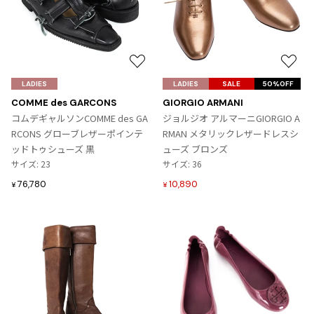
プリーツプリーズ
トップス
コムデギャルソンオムプリュス
COMME des GARCONS SHIRT
ジャンポールゴルチエ
ボトムス
ボトムス
ボトムス
コムデギャルソンシャツ
2026.08.08
ヴィヴィアンウエストウッド
アウター
robe de chambre COMME des GARCONS
Mesh
お
お
ローブドシャンブル コムデギャルソン
スカート
ウールパンツ
メゾン マルジェラ
アクセサリー
気
気
LADIES
LADIES
SALE
50%OFF
tricot COMME des GARCONS
に
に
パンツ
コットンパンツ
COMME des GARCONS
GIORGIO ARMANI
トリコ コムデギャルソン
入
入
コムデギャルソンCOMME des GA
ジョルジオ アルマーニGIORGIO A
デニム
デニム
り
り
RCONS グローブレザーポインテ
RMAN メタリックレザードレスシ
レディース
に
に
ハーフパンツ・キュロット
サルエルパンツ
ッドトゥシューズ 黒
ューズ ブロンズ
JUNYA WATANABE
追
追
サイズ: 23
サイズ: 36
サルエルパンツ
ハーフパンツ
トップス
加
加
76,780
10,890
¥
¥
GANRYU
その他のボトムス
その他のボトムス
ボトムス
ガンリュウ
アウター
JUNYA WATANABE
ジュンヤワタナベ
アクセサリー
アウター
アウター
JUNYA WATANABE MAN
ジュンヤワタナベマン
ジャケット
スーツ
メンズ
コート
ジャケット