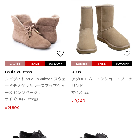
お
お
気
気
LADIES
SALE
50%OFF
LADIES
SALE
50%OFF
に
に
Louis Vuitton
UGG
入
入
ルイヴィトンLouis Vuitton スウェ
アグUGG ムートンショートブーツ
り
り
ードモノグラムレースアップシュ
サンド
に
に
ーズ ピンクベージュ
サイズ: 22
追
追
サイズ: 36(23cm位)
9,240
¥
加
加
21,890
¥