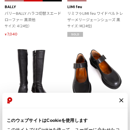
に
に
BALLY
LIMI feu
入
入
バリーBALLY ハラコ切替スエード
リミフゥLIMI feu ワイドベルトレ
り
り
ローファー 黒茶他
ザーメリージェーンシューズ 黒
に
に
サイズ: 4（24位）
サイズ: M(24位)
追
追
7,040
¥
SOLD
加
加
お
お
気
気
LADIES
LADIES
に
に
Vivienne Westwood
JUNYA WATANABE
このウェブサイトはCookieを使用します
入
入
ヴィヴィアンウエストウッドVivie
ジュンヤワタナベ コムデギャルソ
り
り
nne Westwood サイドジップレザ
ンJUNYA WATANABE COMME des
このサイトではCookieを使って、ユーザーに合わせたコ