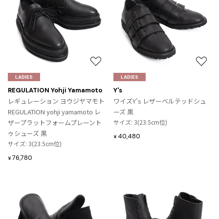
お
お
気
気
LADIES
LADIES
に
に
REGULATION Yohji Yamamoto
Y's
入
入
レギュレーション ヨウジヤマモト
ワイズY's レザーベルテッドシュ
り
り
REGULATION yohji yamamoto レ
ーズ 黒
に
に
ザープラットフォームプレーント
サイズ: 3(23.5cm位)
追
追
ゥシューズ 黒
40,480
¥
加
加
サイズ: 3(23.5cm位)
76,780
¥