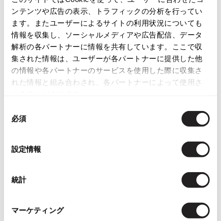
に
に
ーロングブーツ 黒
GARCONS レザーメリージェーン
ンテンツや広告の表示、トラフィックの分析を行ってい
追
追
サイズ: 36(23.5cm位)
シューズ 黒
ます。またユーザーによるサイトの利用状況についても
加
加
サイズ: S（23.5位）
32,780
情報を収集し、ソーシャルメディアや広告配信、データ
¥
32,780
¥
解析の各パートナーに情報を共有しています。ここで収
集された情報は、ユーザーが各パートナーに提供した他
の情報や各パートナーのサービスを使用した際に収集さ
れた情報と組み合わされ、各パートナーによって使用さ
れることがあります。
同
必須
意
の
選
設定情報
択
お
お
気
気
LADIES
LADIES
統計
に
に
ISSEY MIYAKE
LIMI feu
入
入
イッセイミヤケISSEY MIYAKE バッ
リミフゥLIMI feu レースアップフ
り
り
クオープンストラップスウェード
ロントオープンレザーブーツサン
マーケティング
に
に
ブーツ 茶
ダル 黒