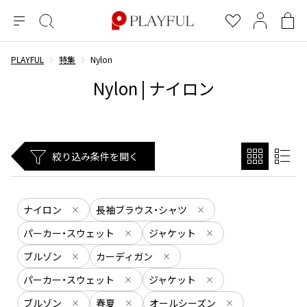
メ
絞
お
マ
シ
ニ
り
気
イ
ョ
ュ
込
に
ペ
ッ
PLAYFUL
特集
Nylon
×
ブランドA-Z
INDEX
more brands
トップス
トップス
すべての新着アイテムを表示
すべてのSALEアイテムを表示
ー
み
入
ー
ピ
Nylon | ナイロン
検
り
ジ
ン
COMME des GARÇONS
索
グ
長袖ブラウス・シャツ
長袖シャツ
ブランド
レディース
バ
半袖ブラウス・シャツ
半袖シャツ
BLACK COMME des GARCONS
ッ
ブラックコムデギャルソン
グ
コムデギャルソン
トップス
カーディガン
ニット
絞り込み条件を開く
COMME des GARCONS
ジュンヤワタナベ
ボトムス
ニット
カーディガン
コムデギャルソン
ヨウジヤマモト
アウター
COMME des GARCONS COMME des GARCONS
パーカー・スウェット
パーカー・スウェット
ナイロン
長袖ブラウス・シャツ
×
×
コムデギャルソン コムデギャルソン
ワイズ
アクセサリー
ワンピース
ベスト
COMME des GARCONS HOMME
パーカー・スウェット
ジャケット
×
×
ワイスリー
ベスト・ボレロ
カットソー
コムデギャルソンオム
ブルゾン
カーディガン
×
×
COMME des GARCONS HOMME DEUX
リミフゥ
Tシャツ・カットソー
Tシャツ・ポロシャツ
メンズ
パーカー・スウェット
ジャケット
コムデギャルソン オムドゥ
×
×
イッセイミヤケ
ノースリーブ
ノースリーブ
COMME des GARCONS HOMME PLUS
ブルゾン
春夏
オールシーズン
×
×
×