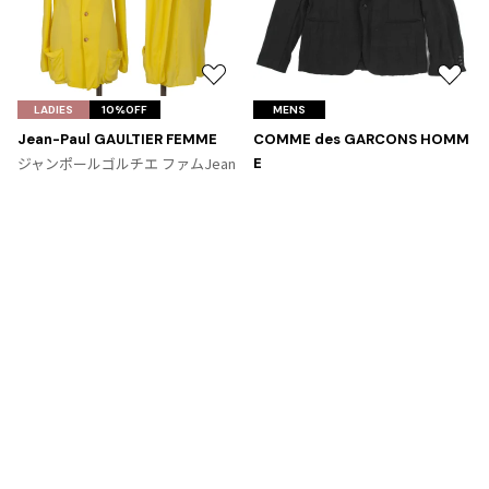
ジャンポールゴルチエオム
Vivienne Westwood
お
お
気
気
LADIES
10%OFF
MENS
Vivienne Westwood
に
に
Jean-Paul GAULTIER FEMME
COMME des GARCONS HOMM
ヴィヴィアンウエストウッド
入
入
ジャンポールゴルチエ ファムJean
E
り
り
Paul GAULTIER FEMME ナイロンテ
コムデギャルソン オムCOMME de
に
に
ーラードジャケット 黄
s GARCONS HOMME 製品染めラペ
Maison Margiela
追
追
サイズ: 40
ル切替ナイロンジャケット 黒
加
加
サイズ: M
29,502
¥
Maison Margiela
SOLD
メゾンマルジェラ