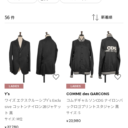
プリーツプリーズ
トップス
コムデギャルソンオムプリュス
COMME des GARCONS SHIRT
ジャンポールゴルチエ
ボトムス
ボトムス
ボトムス
56
コムデギャルソンシャツ
件
2026.07.29
ヴィヴィアンウエストウッド
アウター
robe de chambre COMME des GARCONS
Sunglass
ローブドシャンブル コムデギャルソン
スカート
ウールパンツ
メゾン マルジェラ
アクセサリー
tricot COMME des GARCONS
パンツ
コットンパンツ
トリコ コムデギャルソン
デニム
デニム
レディース
ハーフパンツ・キュロット
サルエルパンツ
JUNYA WATANABE
サルエルパンツ
ハーフパンツ
トップス
GANRYU
その他のボトムス
その他のボトムス
お
お
ボトムス
ガンリュウ
気
気
LADIES
LADIES
アウター
JUNYA WATANABE
に
に
Y's
COMME des GARCONS
ジュンヤワタナベ
入
入
アクセサリー
ワイズ エクスクルーシブY's Exclu
コムデギャルソンCDG ナイロンバ
アウター
アウター
JUNYA WATANABE MAN
り
り
sive コットンナイロン2Bジャケッ
ックロゴプリントスタジャン 黒
ジュンヤワタナベマン
に
に
ト 黒
サイズ: S
ジャケット
スーツ
追
追
サイズ: M位
23,980
¥
メンズ
加
加
コート
ジャケット
32,780
¥