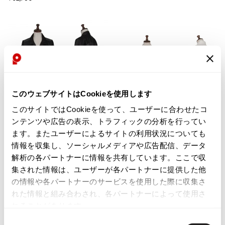
Yohji Yamamoto
ブルゾン
ブルゾン
トップス
B Yohji Yamamoto
スーツ
コート
ボトムス
ビーヨウジヤマモト
Ground Y
アウター
2026.07.23
グラウンドワイ
アクセサリー
アクセサリー
Dye
アクセサリー
REGULATION Yohji Yamamoto
レギュレーション ヨウジヤマモト
このウェブサイトはCookieを使用します
バッグ
バッグ
S'YTE
このサイトではCookieを使って、ユーザーに合わせたコ
サイト
帽子
帽子
お
お
ンテンツや広告の表示、トラフィックの分析を行ってい
Yohji Yamamoto
気
気
LADIES
SALE
50%OFF
LADIES
ストール・マフラー
ストール・マフラー
ます。またユーザーによるサイトの利用状況についても
ヨウジヤマモト
に
に
Plantation
COMME des GARCONS
情報を収集し、ソーシャルメディアや広告配信、データ
ベルト・サスペンダー
ネクタイ
Yohji Yamamoto FEMME
入
入
プランテーションPlantation ベル
コムデギャルソンCOMME des GA
解析の各パートナーに情報を共有しています。ここで収
ヨウジヤマモト ファム
り
り
クロナイロンサテンシャツジャケ
RCONS ナイロンシースルーシャ
パンプス
ベルト・サスペンダー
集された情報は、ユーザーが各パートナーに提供した他
に
に
Yohji Yamamoto NOIR
ット 黒
ツ 白
ミュール・サンダル
ブーツ・シューズ
追
追
の情報や各パートナーのサービスを使用した際に収集さ
ヨウジヤマモト ノアール
サイズ: M
サイズ: XS
加
加
れた情報と組み合わされ、各パートナーによって使用さ
Yohji Yamamoto POUR HOMME
ブーツ・シューズ
スニーカー・サンダル
10,395
32,780
¥
¥
れることがあります。
ヨウジヤマモト プールオム
スニーカー
その他のアクセサリー
同