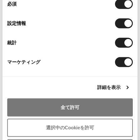
必須
その他アクセサリー
メガネ・サングラス
意
Y's
の
メガネ・サングラス
選
設定情報
Y's
択
ワイズ
Y's for men
統計
ワイズフォーメン
2026.07.16
お
Denim
お
マーケティング
気
気
LADIES
STYLING
LADIES
Y-3
に
に
すべてを表示
Jean-Paul GAULTIER
ROMEO GIGLI
入
入
ジページェ バイ ジャンポールゴル
ロメオジリROMEO GIGLI ナイロン
Y-3
り
り
チエJPG by GAULTIER ナイロンリ
混マオカラージャケット カーキ
詳細を表示
ワイスリー
に
に
ブチェック切替ジャケット 紺赤他
サイズ: 9AT
追
追
サイズ: 40
28,380
¥
加
加
LIMI feu
全て許可
SOLD
LIMI feu
選択中のCookieを許可
リミフゥ