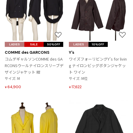
ISSEY MIYAKE MEN / IM MEN
イッセイミヤケメン / アイムメン
PLEATS PLEAS
お
お
気
気
LADIES
SALE
50%OFF
LADIES
10%OFF
PLEATS PLEASE
に
に
COMME des GARCONS
Y's
プリーツプリーズ
入
入
コムデギャルソンCOMME des GA
ワイズフォーリビングY's for livin
り
り
RCONSウールナイロンスリーブデ
g ナイロンビッグボタンジャケッ
に
に
Jean Paul GAULTIER
ザインジャケット 紺
ト ワイン
追
追
サイズ: M
サイズ: M位
加
加
Jean-Paul GAULTIER
64,900
17,622
¥
¥
ジャンポールゴルチエ
Jean-Paul GAULTIER CLASSIQUE
ジャンポールゴルチエクラシック
Jean-Paul GAULTIER FEMME
ジャンポールゴルチエファム
Jean-Paul GAULTIER HOMME