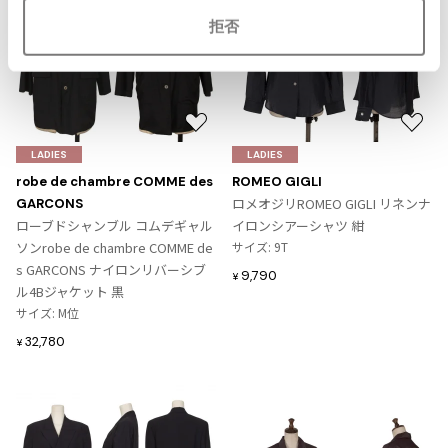
拒否
ISSEY MIYAKE
BAO BAO ISSEY MIYAKE
バオバオ イッセイミヤケ
HOMME PLISSE ISSEY MIYAKE
お
お
オムプリッセイッセイミヤケ
気
気
LADIES
LADIES
に
に
ISSEY MIYAKE
robe de chambre COMME des
ROMEO GIGLI
入
入
イッセイミヤケ
ロメオジリROMEO GIGLI リネンナ
GARCONS
り
り
ローブドシャンブル コムデギャル
イロンシアーシャツ 紺
ISSEY MIYAKE 132 5.
に
に
ソンrobe de chambre COMME de
サイズ: 9T
イッセイミヤケ 132 5.
追
追
s GARCONS ナイロンリバーシブ
ISSEY MIYAKE A-POC
9,790
¥
加
加
ル4Bジャケット 黒
イッセイミヤケエイポック
サイズ: M位
ISSEY MIYAKE FETE
32,780
¥
イッセイミヤケフェット
ISSEY MIYAKE HaaT
イッセイミヤケハート
ISSEY MIYAKE me
イッセイミヤケミー