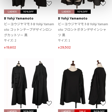
お
お
ISSEY MIYAKE
気
気
LADIES
10%OFF
LADIES
10%OFF
に
に
B Yohji Yamamoto
B Yohji Yamamoto
BAO BAO ISSEY MIYAKE
入
入
ビーヨウジヤマモトB Yohji Yamam
ビーヨウジヤマモトB Yohji Yamam
バオバオ イッセイミヤケ
り
り
oto コットンテープデザインロン
oto フロントボタンデザインシャ
HOMME PLISSE ISSEY MIYAKE
に
に
グカットソー 黒
ツ 黒
オムプリッセイッセイミヤケ
追
追
サイズ: 2
サイズ: 1
ISSEY MIYAKE
加
加
19,602
29,502
¥
¥
イッセイミヤケ
ISSEY MIYAKE 132 5.
イッセイミヤケ 132 5.
ISSEY MIYAKE A-POC
イッセイミヤケエイポック
ISSEY MIYAKE FETE
イッセイミヤケフェット
ISSEY MIYAKE HaaT
イッセイミヤケハート
ISSEY MIYAKE me
お
お
イッセイミヤケミー
気
気
LADIES
10%OFF
LADIES
SALE
50%OFF