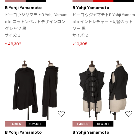
に
に
ISSEY MIYAKE MEN / IM MEN
B Yohji Yamamoto
B Yohji Yamamoto
入
入
イッセイミヤケメン / アイムメン
ビーヨウジヤマモトB Yohji Yamam
ビーヨウジヤマモトB Yohji Yamam
り
り
oto コットンベルトデザインロン
oto イントレチャート切替カット
に
に
グシャツ 黒
ソー 黒
PLEATS PLEAS
追
追
サイズ: 1
サイズ: 2
加
加
49,302
10,395
¥
¥
PLEATS PLEASE
プリーツプリーズ
Jean Paul GAULTIER
Jean-Paul GAULTIER
ジャンポールゴルチエ
Jean-Paul GAULTIER CLASSIQUE
ジャンポールゴルチエクラシック
お
お
Jean-Paul GAULTIER FEMME
気
気
LADIES
10%OFF
LADIES
15%OFF
ジャンポールゴルチエファム
に
に
B Yohji Yamamoto
B Yohji Yamamoto
Jean-Paul GAULTIER HOMME
入
入
ビーヨウジヤマモトB Yohji Yamam
ビーヨウジヤマモトB Yohji Yamam