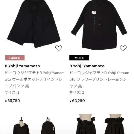
プリーツプリーズ
トップス
コムデギャルソンオムプリュス
グラウンドワイ
75
COMME des GARCONS SHIRT
ジャンポールゴルチエ
ボトムス
ボトムス
ボトムス
コムデギャルソンシャツ
サイト
90
2026.07.29
ヴィヴィアンウエストウッド
アウター
robe de chambre COMME des GARCONS
Sunglass
ローブドシャンブル コムデギャルソン
スカート
ウールパンツ
メゾン マルジェラ
アクセサリー
tricot COMME des GARCONS
パンツ
コットンパンツ
トリコ コムデギャルソン
お
お
デニム
デニム
レディース
気
気
LADIES
MENS
ハーフパンツ・キュロット
サルエルパンツ
に
に
JUNYA WATANABE
B Yohji Yamamoto
B Yohji Yamamoto
入
入
ビーヨウジヤマモトB Yohji Yamam
ビーヨウジヤマモトB Yohji Yamam
サルエルパンツ
ハーフパンツ
トップス
り
り
oto ウールポケットデザインドレ
oto フラワープリントレーヨンシ
GANRYU
その他のボトムス
その他のボトムス
ボトムス
に
に
ープパンツ 黒
ャツ 黒
ガンリュウ
追
追
サイズ: 1
サイズ: 2
アウター
JUNYA WATANABE
加
加
65,780
60,280
ジュンヤワタナベ
¥
¥
アクセサリー
アウター
アウター
JUNYA WATANABE MAN
ジュンヤワタナベマン
ジャケット
スーツ
メンズ
コート
ジャケット