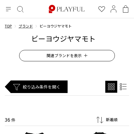
メ
絞
お
マ
シ
ニ
り
気
イ
ョ
ュ
込
に
ペ
ッ
TOP
ブランド
ビーヨウジヤマモト
×
ブランドA-Z
INDEX
more brands
トップス
トップス
すべての新着アイテムを表示
すべてのSALEアイテムを表示
ー
み
入
ー
ピ
ビーヨウジヤマモト
検
り
ジ
ン
COMME des GARÇONS
索
グ
長袖ブラウス・シャツ
長袖シャツ
ブランド
レディース
バ
関連ブランドを表示
半袖ブラウス・シャツ
半袖シャツ
BLACK COMME des GARCONS
ッ
関連ブランド
ブラックコムデギャルソン
グ
コムデギャルソン
トップス
カーディガン
ニット
ヨウジヤマモト
COMME des GARCONS
91
ジュンヤワタナベ
ボトムス
ニット
カーディガン
コムデギャルソン
ヨウジヤマモト プールオム
ヨウジヤマモト
アウター
483
COMME des GARCONS COMME des GARCONS
絞り込み条件を開く
パーカー・スウェット
パーカー・スウェット
コムデギャルソン コムデギャルソン
ワイズ
アクセサリー
ワンピース
ベスト
ヨウジヤマモト ファム
661
COMME des GARCONS HOMME
ワイスリー
ベスト・ボレロ
カットソー
コムデギャルソンオム
ヨウジヤマモト ノアール
262
COMME des GARCONS HOMME DEUX
リミフゥ
Tシャツ・カットソー
Tシャツ・ポロシャツ
36
件
メンズ
コムデギャルソン オムドゥ
イッセイミヤケ
レギュレーション ヨウジヤマモト
71
ノースリーブ
ノースリーブ
COMME des GARCONS HOMME PLUS