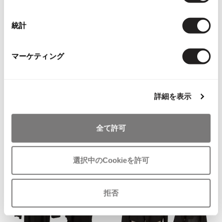
択
その他アクセサリー
メガネ・サングラス
Y's
メガネ・サングラス
統計
お
お
Y's
気
気
LADIES
LADIES
10%OFF
ワイズ
マーケティング
に
に
B Yohji Yamamoto
B Yohji Yamamoto
Y's for men
入
入
ビーヨウジヤマモトB Yohji Yamam
ビーヨウジヤマモトB Yohji Yamam
ワイズフォーメン
り
り
2026.07.16
oto 編み込みスリーブデザインシ
oto コットンテープデザインカッ
Denim
に
に
ョートブルゾン 黒
トソー 黒
詳細を表示
追
追
サイズ: 1
Y-3
サイズ: 2
加
加
すべてを表示
65,780
17,622
¥
¥
全て許可
Y-3
ワイスリー
選択中のCookieを許可
LIMI feu
拒否
LIMI feu
リミフゥ