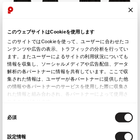
Yohji Yamamoto
ブルゾン
ブルゾン
トップス
B Yohji Yamamoto
スーツ
コート
ボトムス
ビーヨウジヤマモト
Ground Y
このウェブサイトはCookieを使用します
アウター
2026.07.23
グラウンドワイ
お
お
このサイトではCookieを使って、ユーザーに合わせたコ
アクセサリー
アクセサリー
Dye
アクセサリー
気
気
LADIES
LADIES
REGULATION Yohji Yamamoto
ンテンツや広告の表示、トラフィックの分析を行ってい
に
に
レギュレーション ヨウジヤマモト
B Yohji Yamamoto
B Yohji Yamamoto
ます。またユーザーによるサイトの利用状況についても
入
入
バッグ
バッグ
ビーヨウジヤマモトB Yohji Yamam
ビーヨウジヤマモトB Yohji Yamam
S'YTE
情報を収集し、ソーシャルメディアや広告配信、データ
り
り
oto バック顔料プリントネック裁
oto ウールギャザーウエスト切替
サイト
帽子
帽子
解析の各パートナーに情報を共有しています。ここで収
に
に
ち切りロングカーディガン 黒
ラップスカート 黒
Yohji Yamamoto
集された情報は、ユーザーが各パートナーに提供した他
追
追
ストール・マフラー
ストール・マフラー
サイズ: 2
サイズ: 1
ヨウジヤマモト
加
加
の情報や各パートナーのサービスを使用した際に収集さ
54,780
54,780
¥
¥
ベルト・サスペンダー
ネクタイ
Yohji Yamamoto FEMME
れた情報と組み合わされ、各パートナーによって使用さ
ヨウジヤマモト ファム
れることがあります。
パンプス
ベルト・サスペンダー
Yohji Yamamoto NOIR
同
ミュール・サンダル
ブーツ・シューズ
ヨウジヤマモト ノアール
必須
意
Yohji Yamamoto POUR HOMME
ブーツ・シューズ
スニーカー・サンダル
の
ヨウジヤマモト プールオム
選
スニーカー
その他のアクセサリー
設定情報