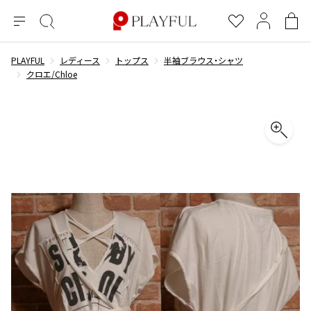
メ
絞
お
マ
シ
ニ
り
気
イ
ョ
ュ
込
に
ペ
ッ
PLAYFUL
レディース
トップス
半袖ブラウス・シャツ
×
ブランドA-Z
INDEX
more brands
トップス
トップス
すべての新着アイテムを表示
すべてのSALEアイテムを表示
ー
み
入
ー
ピ
クロエ/Chloe
検
り
ジ
ン
COMME des GARÇONS
索
グ
長袖ブラウス・シャツ
長袖シャツ
ブランド
レディース
バ
半袖ブラウス・シャツ
半袖シャツ
BLACK COMME des GARCONS
ッ
ブラックコムデギャルソン
グ
コムデギャルソン
トップス
カーディガン
ニット
COMME des GARCONS
ジュンヤワタナベ
ボトムス
ニット
カーディガン
コムデギャルソン
ヨウジヤマモト
アウター
COMME des GARCONS COMME des GARCONS
パーカー・スウェット
パーカー・スウェット
コムデギャルソン コムデギャルソン
ワイズ
アクセサリー
ワンピース
ベスト
COMME des GARCONS HOMME
ワイスリー
ベスト・ボレロ
カットソー
コムデギャルソンオム
COMME des GARCONS HOMME DEUX
リミフゥ
Tシャツ・カットソー
Tシャツ・ポロシャツ
メンズ
コムデギャルソン オムドゥ
イッセイミヤケ
ノースリーブ
ノースリーブ
COMME des GARCONS HOMME PLUS