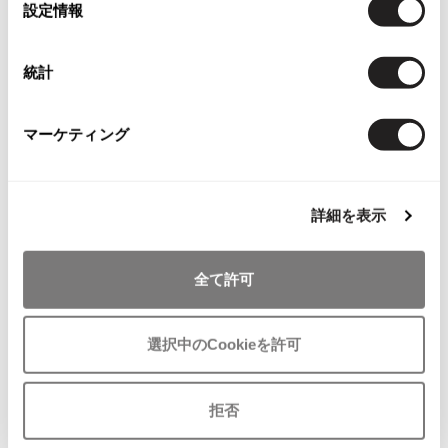
設定情報
ISSEY MIYAKE MEN / IM MEN
択
イッセイミヤケメン / アイムメン
統計
PLEATS PLEAS
マーケティング
You May Also Like
PLEATS PLEASE
プリーツプリーズ
403
件
レディース
トップス
半袖ブラウス・シャツ
詳細を表示
Jean Paul GAULTIER
more ITEMS
全て許可
Jean-Paul GAULTIER
ジャンポールゴルチエ
NEW
Jean-Paul GAULTIER CLASSIQUE
選択中のCookieを許可
ジャンポールゴルチエクラシック
Jean-Paul GAULTIER FEMME
ジャンポールゴルチエファム
拒否
Jean-Paul GAULTIER HOMME