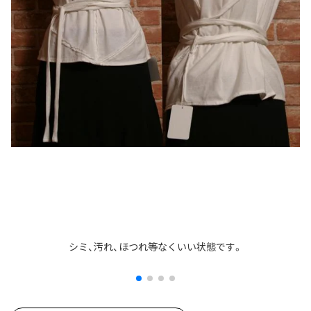
プリーツプリーズ
トップス
コムデギャルソンオムプリュス
COMME des GARCONS SHIRT
ジャンポールゴルチエ
ボトムス
ボトムス
ボトムス
コムデギャルソンシャツ
2026.08.08
ヴィヴィアンウエストウッド
アウター
robe de chambre COMME des GARCONS
Mesh
ローブドシャンブル コムデギャルソン
スカート
ウールパンツ
メゾン マルジェラ
アクセサリー
tricot COMME des GARCONS
パンツ
コットンパンツ
トリコ コムデギャルソン
デニム
デニム
レディース
ハーフパンツ・キュロット
サルエルパンツ
JUNYA WATANABE
サルエルパンツ
ハーフパンツ
トップス
GANRYU
その他のボトムス
その他のボトムス
ボトムス
ガンリュウ
アウター
JUNYA WATANABE
ジュンヤワタナベ
アクセサリー
アウター
アウター
シミ、汚れ、ほつれ等なくいい状態です。
JUNYA WATANABE MAN
ジュンヤワタナベマン
ジャケット
スーツ
メンズ
コート
ジャケット