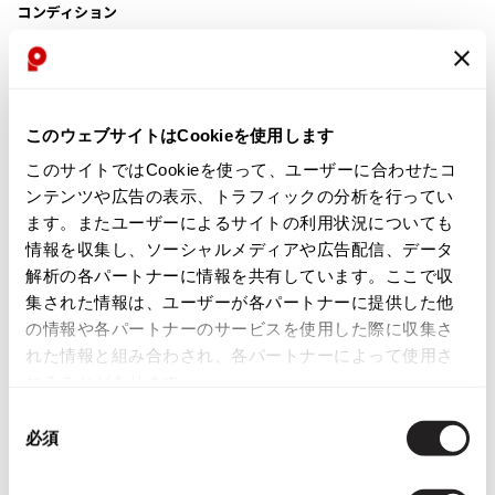
コンディション
ISSEY MIYAKE
BAO BAO ISSEY MIYAKE
程度良好な中古品
バオバオ イッセイミヤケ
このウェブサイトはCookieを使用します
目立ったシミ、汚れ、ほつれ等なくいい状態です。クリーニング済み
HOMME PLISSE ISSEY MIYAKE
オムプリッセイッセイミヤケ
このサイトではCookieを使って、ユーザーに合わせたコ
ISSEY MIYAKE
ンテンツや広告の表示、トラフィックの分析を行ってい
商品コード
イッセイミヤケ
ます。またユーザーによるサイトの利用状況についても
U-625
ISSEY MIYAKE 132 5.
情報を収集し、ソーシャルメディアや広告配信、データ
イッセイミヤケ 132 5.
解析の各パートナーに情報を共有しています。ここで収
カテゴリ
集された情報は、ユーザーが各パートナーに提供した他
ISSEY MIYAKE A-POC
レディース
イッセイミヤケエイポック
トップス
半袖ブラウス・シャツ
の情報や各パートナーのサービスを使用した際に収集さ
れた情報と組み合わされ、各パートナーによって使用さ
ISSEY MIYAKE FETE
イッセイミヤケフェット
れることがあります。
この商品について問い合わせる
ISSEY MIYAKE HaaT
同
店頭試着については
店舗案内
をご確認ください。
イッセイミヤケハート
必須
意
ISSEY MIYAKE me
の
English Page(Global shipping)
イッセイミヤケミー
選