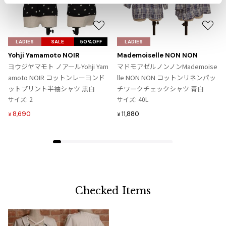
ジャンポールゴルチエオム
お
お
Vivienne Westwood
気
気
LADIES
SALE
50%OFF
LADIES
に
に
Yohji Yamamoto NOIR
Mademoiselle NON NON
Vivienne Westwood
入
入
ヨウジヤマモト ノアールYohji Yam
マドモアゼルノンノンMademoise
ヴィヴィアンウエストウッド
り
り
amoto NOIR コットンレーヨンド
lle NON NON コットンリネンパッ
に
に
ットプリント半袖シャツ 黒白
チワークチェックシャツ 青白
追
追
サイズ: 2
サイズ: 40L
Maison Margiela
加
加
8,690
11,880
¥
¥
Maison Margiela
メゾンマルジェラ
Checked Items