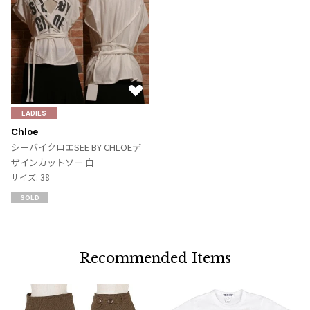
お
気
LADIES
に
Chloe
入
シーバイクロエSEE BY CHLOEデ
り
ザインカットソー 白
に
サイズ: 38
追
SOLD
加
Recommended Items