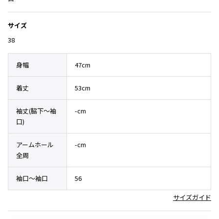
その他アクセサリー
メガネ・サングラス
Y's
メガネ・サングラス
サイズ
Y's
38
ワイズ
Y's for men
身幅
47cm
ワイズフォーメン
2026.07.23
着丈
53cm
Dye
Y-3
袖丈(脇下〜袖
-cm
すべてを表示
口)
Y-3
ワイスリー
アームホール
-cm
全周
LIMI feu
袖口～袖口
56
LIMI feu
サイズガイド
リミフゥ