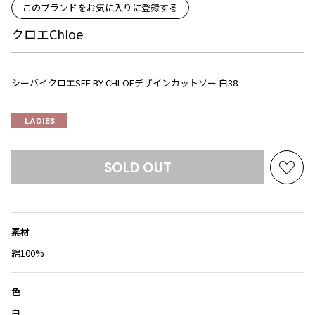
Yohji Yamamoto
このブランドをお気に入りに登録する
ブルゾン
ブルゾン
トップス
クロエChloe
B Yohji Yamamoto
スーツ
コート
ボトムス
ビーヨウジヤマモト
Ground Y
アウター
2026.07.29
シーバイクロエSEE BY CHLOEデザインカットソー 白38
グラウンドワイ
アクセサリー
アクセサリー
Sunglass
アクセサリー
REGULATION Yohji Yamamoto
レギュレーション ヨウジヤマモト
LADIES
バッグ
バッグ
S'YTE
サイト
帽子
帽子
SOLD OUT
Yohji Yamamoto
お
ストール・マフラー
ストール・マフラー
ヨウジヤマモト
気
に
ベルト・サスペンダー
ネクタイ
Yohji Yamamoto FEMME
入
ヨウジヤマモト ファム
パンプス
ベルト・サスペンダー
素材
り
Yohji Yamamoto NOIR
に
綿100%
ミュール・サンダル
ブーツ・シューズ
ヨウジヤマモト ノアール
追
Yohji Yamamoto POUR HOMME
ブーツ・シューズ
スニーカー・サンダル
加
色
ヨウジヤマモト プールオム
スニーカー
その他のアクセサリー
白