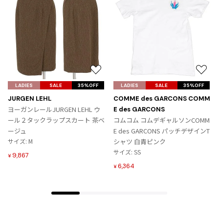
お
お
気
気
LADIES
SALE
35%OFF
LADIES
SALE
35%OFF
に
に
JURGEN LEHL
COMME des GARCONS COMM
入
入
ヨーガンレールJURGEN LEHL ウ
E des GARCONS
り
り
ール２タックラップスカート 茶ベ
コムコム コムデギャルソンCOMM
に
に
ージュ
E des GARCONS パッチデザインT
追
追
サイズ: M
シャツ 白青ピンク
加
加
サイズ: SS
9,867
¥
6,364
¥