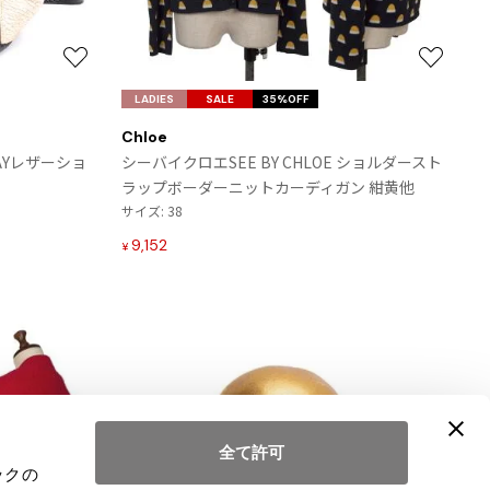
お
お
気
気
LADIES
SALE
35%OFF
に
に
Chloe
入
入
WAYレザーショ
シーバイクロエSEE BY CHLOE ショルダースト
り
り
ラップボーダーニットカーディガン 紺黄他
に
に
サイズ: 38
追
追
加
加
9,152
¥
全て許可
ックの