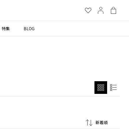
お
マ
シ
気
イ
ョ
に
ペ
ッ
特集
BLOG
×
入
ー
ピ
り
ジ
ン
グ
more brands
バ
ッ
グ
Yohji Yamamoto
B Yohji Yamamoto
ビーヨウジヤマモト
Ground Y
グラウンドワイ
REGULATION Yohji Yamamoto
レギュレーション ヨウジヤマモト
S'YTE
サイト