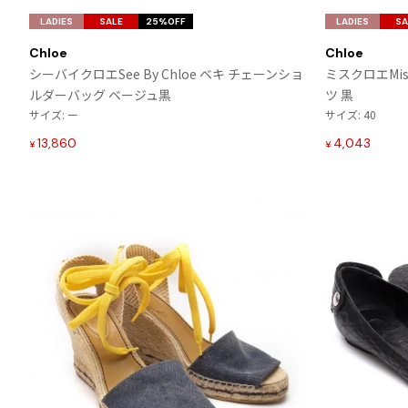
気
LADIES
SALE
25%OFF
LADIES
SA
に
Chloe
Chloe
入
シーバイクロエSee By Chloe ベキ チェーンショ
ミスクロエMis
り
ルダーバッグ ベージュ黒
ツ 黒
に
サイズ: ー
サイズ: 40
追
加
13,860
4,043
¥
¥