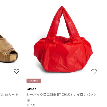
Yohji Yamamoto
ヨウジヤマモト
Yohji Yamamoto FEMME
ヨウジヤマモト ファム
Yohji Yamamoto NOIR
ヨウジヤマモト ノアール
2026.07.16
Yohji Yamamoto POUR HOMME
Denim
ヨウジヤマモト プールオム
LIMI feu
お
お
LIMI feu
気
気
リミフゥ
LADIES
に
に
Chloe
入
入
ダル 茶カーキ
シーバイクロエSEE BY CHLOE ナイロンバッグ
り
り
赤
に
に
Jean Paul GAULTIER
サイズ: ー
追
追