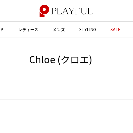
ド
レディース
メンズ
STYLING
SALE
アウター
アウター
アクセサリー
アクセサリー
Chloe (クロエ)
ジャケット
スーツ
バッグ
バッグ
JUNYA WATANABE
コート
ジャケット
帽子
帽子
ブルゾン
ブルゾン
ストール・マフラー
ストール・マフラー
GANRYU
ンポールゴルチエ
ガンリュウ
スーツ
コート
ベルト・サスペンダー
ネクタイ
ヴィアンウエストウッド
JUNYA WATANABE
パンプス
ベルト・サスペンダー
ジュンヤワタナベ
ン マルジェラ
ミュール・サンダル
ブーツ・シューズ
JUNYA WATANABE MAN
ジュンヤワタナベマン
ブーツ・シューズ
スニーカー・サンダル
スニーカー
その他のアクセサリー