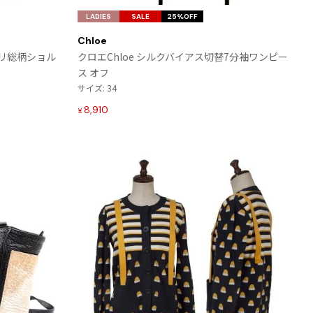
気
気
LADIES
SALE
25%OFF
に
に
Chloe
入
入
 ポリ総柄ショル
クロエChloe シルクバイアス切替7分袖ワンピー
り
り
ス オフ
に
に
サイズ: 34
追
追
加
加
8,910
¥