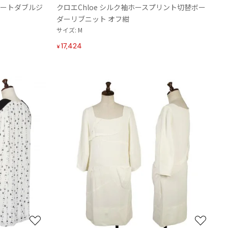
ショートダブルジ
クロエChloe シルク袖ホースプリント切替ボー
り
り
ダーリブニット オフ紺
に
に
サイズ: M
追
追
加
加
17,424
¥
お
お