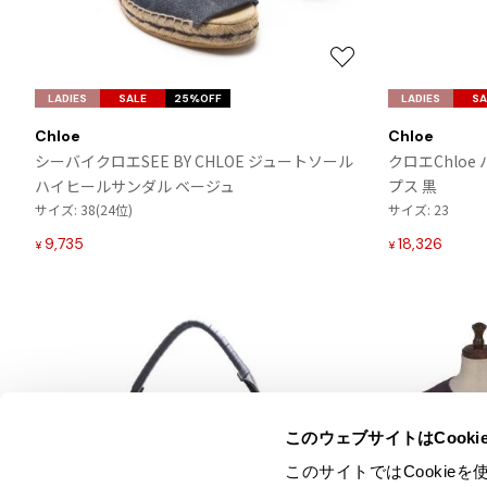
お
気
LADIES
SALE
25%OFF
LADIES
SA
に
Chloe
Chloe
入
シーバイクロエSEE BY CHLOE ジュートソール
クロエChlo
り
ハイヒールサンダル ベージュ
プス 黒
に
サイズ: 38(24位)
サイズ: 23
追
加
9,735
18,326
¥
¥
このウェブサイトはCook
このサイトではCooki