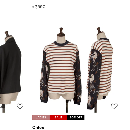
加
加
7,590
¥
Jean-Paul GAULTIER
ジャンポールゴルチエ
Jean-Paul GAULTIER CLASSIQUE
ジャンポールゴルチエクラシック
Jean-Paul GAULTIER FEMME
ジャンポールゴルチエファム
Jean-Paul GAULTIER HOMME
ジャンポールゴルチエオム
お
お
気
気
LADIES
SALE
20%OFF
に
に
Chloe
入
入