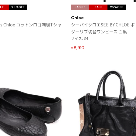
気
LE
25%OFF
LADIES
SALE
25%OFF
に
Chloe
入
s Chloe コットンロゴ刺繍Tシャ
シーバイクロエSEE BY CHLOE
り
ダーリブ切替ワンピース 白黒
に
サイズ: 34
追
加
8,910
¥