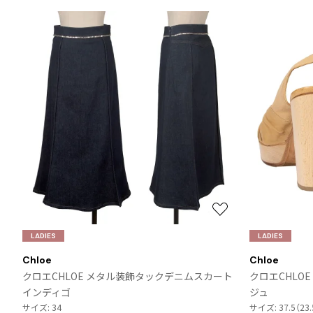
ノースリーブ
ノースリーブ
COMME des GARCONS HOMME DEUX
トップス
トップス
コムデギャルソン オムドゥ
COMME des GARCONS HOMME PLUS
ボトムス
ボトムス
コムデギャルソンオムプリュス
アウター
アウター
COMME des GARCONS SHIRT
アクセサリー
アクセサリー
コムデギャルソンシャツ
2026.07.29
robe de chambre COMME des GARCONS
Sunglass
ローブドシャンブル コムデギャルソン
tricot COMME des GARCONS
トリコ コムデギャルソン
Y's
お
Y's
気
ワイズ
LADIES
LADIES
に
Y's for men
Chloe
Chloe
入
ワイズフォーメン
クロエCHLOE メタル装飾タックデニムスカート
クロエCHLO
り
インディゴ
ジュ
に
ISSEY MIYAKE
サイズ: 34
サイズ: 37.5（23
追