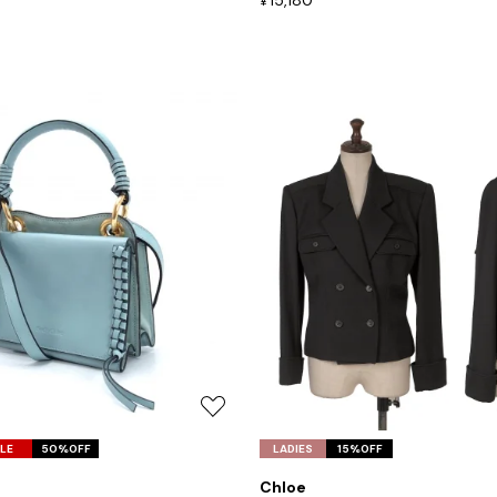
15,180
¥
加
PLEATS PLEASE
プリーツプリーズ
お
気
LE
50%OFF
LADIES
15%OFF
に
Chloe
入