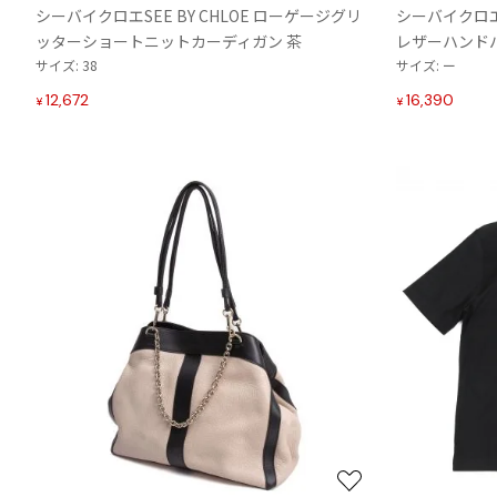
シーバイクロエSEE BY CHLOE ローゲージグリ
シーバイクロエS
Vivienne Westwood
り
ッターショートニットカーディガン 茶
レザーハンド
に
サイズ: 38
サイズ: ー
Vivienne Westwood
追
ヴィヴィアンウエストウッド
加
12,672
16,390
¥
¥
お