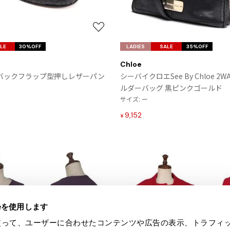
お
気
LE
30%OFF
LADIES
SALE
35%OFF
に
Chloe
入
e バックフラップ型押しレザーパン
シーバイクロエSee By Chloe 2
り
ルダーバッグ 黒ピンクゴールド
に
サイズ: ー
追
加
9,152
¥
ieを使用します
eを使って、ユーザーに合わせたコンテンツや広告の表示、トラフィ