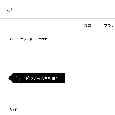
絞
り
込
新着
ブラン
み
検
TOP
ブランド
クロエ
索
トップス
トップス
ボトムス
ボトムス
INDEX
すべての新着アイテムを表示
すべてのSALEアイテムを表示
長袖ブラウス・シャツ
長袖シャツ
スカート
ウールパンツ
COMME des GARÇONS
ブランド
レディース
メンズ
半袖ブラウス・シャツ
半袖シャツ
パンツ
コットンパンツ
カーディガン
ニット
デニム
デニム
BLACK COMME des GARCONS
コムデギャルソン
トップス
ワイスリー
トップス
ジャ
ブラックコムデギャルソン
絞り込み条件を開く
ニット
カーディガン
ハーフパンツ・キュロット
サルエルパンツ
ジュンヤワタナベ
ボトムス
リミフゥ
ボトムス
ヴィ
COMME des GARCONS
パーカー・スウェット
パーカー・スウェット
サルエルパンツ
ハーフパンツ
コムデギャルソン
ヨウジヤマモト
アウター
イッセイミヤケ
アウター
メゾ
ワンピース
ベスト
その他のボトムス
その他のボトムス
COMME des GARCONS COMME des GARCONS
ワイズ
アクセサリー
プリーツプリーズ
アクセサリー
コムデギャルソン コムデギャルソン
ベスト・ボレロ
カットソー
COMME des GARCONS HOMME
25
件
Tシャツ・カットソー
Tシャツ・ポロシャツ
レディース
メンズ
コムデギャルソンオム