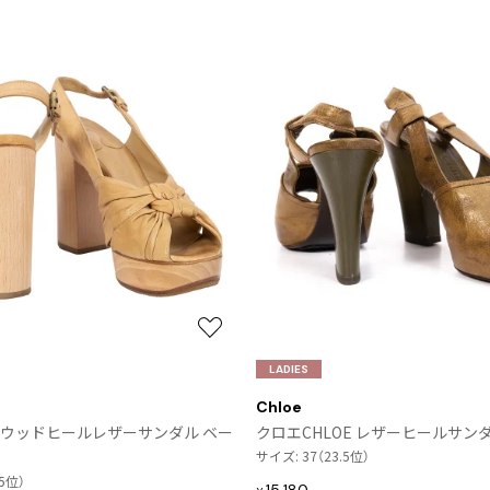
その他アクセサリー
メガネ・サングラス
メガネ・サングラス
2026.07.23
Dye
すべてを表示
Y-3
お
Y-3
気
ワイスリー
LADIES
に
Chloe
入
E ウッドヒールレザーサンダル ベー
クロエCHLOE レザーヒールサン
り
サイズ: 37（23.5位）
に
PLEATS PLEAS
.5位）
追