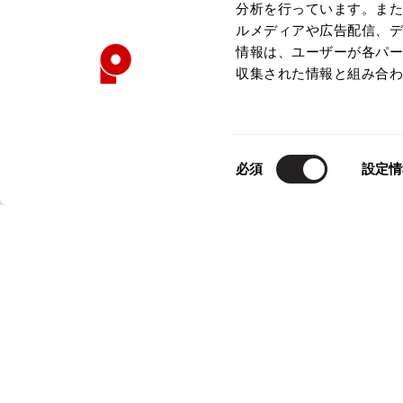
分析を行っています。ま
ルメディアや広告配信、
情報は、ユーザーが各パ
収集された情報と組み合
お
気
LADIES
SALE
35%OFF
LADIES
SA
に
同
必須
設定情
Chloe
Chloe
入
意
クロエChloe マーシー フラップデザインレザー
シーバイクロエS
り
の
ハンドバッグ ブルー
ラグランカット
に
選
サイズ: ー
サイズ: M位
追
択
加
49,907
5,874
¥
¥