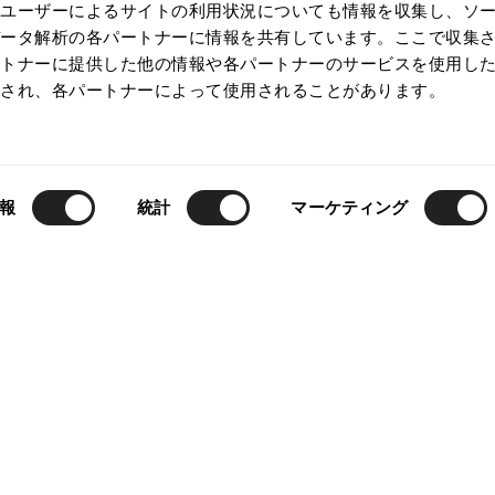
たユーザーによるサイトの利用状況についても情報を収集し、ソ
データ解析の各パートナーに情報を共有しています。ここで収集
ートナーに提供した他の情報や各パートナーのサービスを使用し
わされ、各パートナーによって使用されることがあります。
お
気
LE
40%OFF
LADIES
SALE
40%OFF
に
報
統計
マーケティング
Chloe
入
EE BY CHLOE ガールプリント
クロエChloe デカボタンノーカ
り
ソー 紫
赤
に
サイズ: 36
追
加
13,068
¥