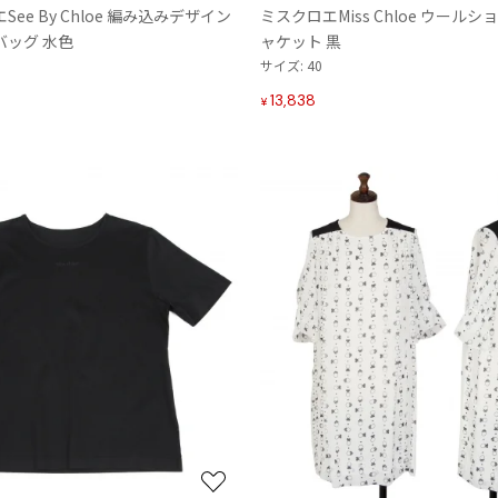
ee By Chloe 編み込みデザイン
ミスクロエMiss Chloe ウール
Maison Margiela
り
バッグ 水色
ャケット 黒
に
サイズ: 40
Maison Margiela
追
メゾンマルジェラ
加
13,838
¥
お