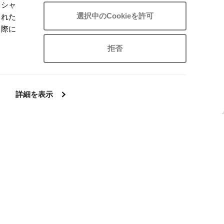
ーシャ
選択中のCookieを許可
された
た際に
拒否
お
お
気
気
LADIES
SALE
40%OFF
に
に
詳細を表示
Chloe
入
入
ラージャケット
クロエChloe ストーンアイメタルスカルピン ゴ
り
り
ールド
に
に
サイズ: ー
追
追
加
加
16,368
¥