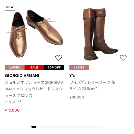
NEW
お
お
気
気
LADIES
SALE
50%OFF
LADIES
に
に
GIORGIO ARMANI
Y's
入
入
ジョルジオ アルマーニGIORGIO A
ワイズY's レザーブーツ 茶
り
り
RMAN メタリックレザードレスシ
サイズ: 23.5cm位
に
に
ューズ ブロンズ
28,380
¥
追
追
サイズ: 36
加
加
10,890
¥