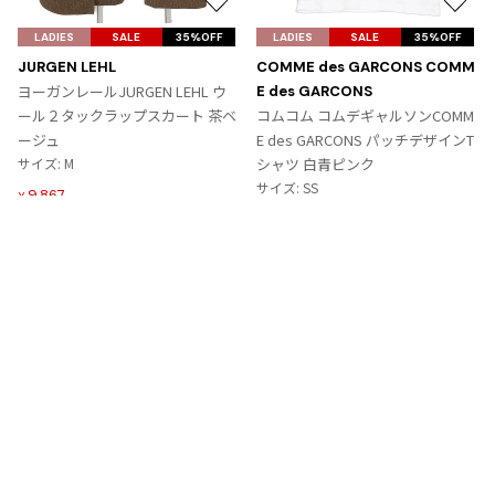
お
お
気
気
LADIES
SALE
35%OFF
LADIES
SALE
35%OFF
に
に
JURGEN LEHL
COMME des GARCONS COMM
入
入
ヨーガンレールJURGEN LEHL ウ
E des GARCONS
り
り
ール２タックラップスカート 茶ベ
コムコム コムデギャルソンCOMM
に
に
ージュ
E des GARCONS パッチデザインT
追
追
サイズ: M
シャツ 白青ピンク
加
加
サイズ: SS
9,867
¥
6,364
¥
Tags
#〜80年代
#秋冬
#90年代
#コレクション
#春夏
#2000年代
#2010年代
#変形