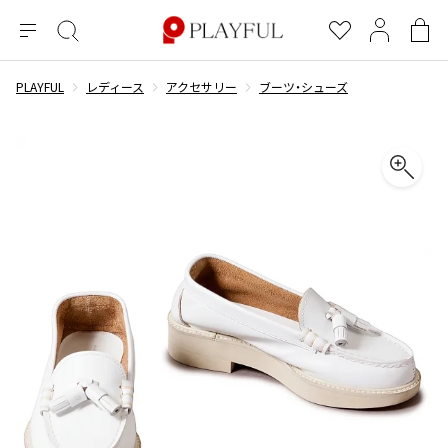
メ
絞
お
マ
シ
ニ
り
気
イ
ョ
ュ
込
に
ペ
ッ
PLAYFUL
レディース
アクセサリー
ブーツ・シューズ
×
ブランドA-Z
INDEX
more brands
トップス
トップス
すべての新着アイテムを表示
すべてのSALEアイテムを表示
ー
み
入
ー
ピ
検
り
ジ
ン
COMME des GARÇONS
索
グ
長袖ブラウス・シャツ
長袖シャツ
ブランド
レディース
バ
半袖ブラウス・シャツ
半袖シャツ
BLACK COMME des GARCONS
ッ
ブラックコムデギャルソン
グ
コムデギャルソン
トップス
カーディガン
ニット
COMME des GARCONS
ジュンヤワタナベ
ボトムス
ニット
カーディガン
コムデギャルソン
ヨウジヤマモト
アウター
COMME des GARCONS COMME des GARCONS
パーカー・スウェット
パーカー・スウェット
コムデギャルソン コムデギャルソン
ワイズ
アクセサリー
ワンピース
ベスト
COMME des GARCONS HOMME
ワイスリー
ベスト・ボレロ
カットソー
コムデギャルソンオム
COMME des GARCONS HOMME DEUX
リミフゥ
Tシャツ・カットソー
Tシャツ・ポロシャツ
メンズ
コムデギャルソン オムドゥ
イッセイミヤケ
ノースリーブ
ノースリーブ
COMME des GARCONS HOMME PLUS