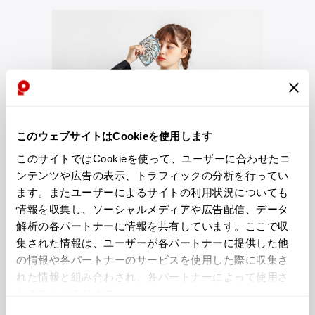
ISSEY MIYAKE MEN / IM MEN
イッセイミヤケメン / アイムメン
PLEATS PLEAS
PLEATS PLEASE
プリーツプリーズ
このウェブサイトはCookieを使用します
このサイトではCookieを使って、ユーザーに合わせたコ
Jean Paul GAULTIER
ンテンツや広告の表示、トラフィックの分析を行ってい
ます。またユーザーによるサイトの利用状況についても
Jean-Paul GAULTIER
情報を収集し、ソーシャルメディアや広告配信、データ
ジャンポールゴルチエ
解析の各パートナーに情報を共有しています。ここで収
Jean-Paul GAULTIER CLASSIQUE
集された情報は、ユーザーが各パートナーに提供した他
ジャンポールゴルチエクラシック
の情報や各パートナーのサービスを使用した際に収集さ
Jean-Paul GAULTIER FEMME
れた情報と組み合わされ、各パートナーによって使用さ
ジャンポールゴルチエファム
れることがあります。
Jean-Paul GAULTIER HOMME
同