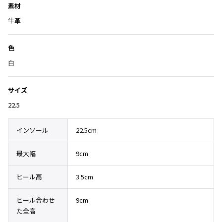
Yohji Yamamoto
素材
り
ブルゾン
ブルゾン
トップス
に
牛革
B Yohji Yamamoto
スーツ
コート
追
ボトムス
ビーヨウジヤマモト
加
色
Ground Y
アウター
2026.07.29
グラウンドワイ
白
アクセサリー
アクセサリー
Sunglass
アクセサリー
REGULATION Yohji Yamamoto
レギュレーション ヨウジヤマモト
サイズ
バッグ
バッグ
S'YTE
22.5
サイト
帽子
帽子
Yohji Yamamoto
ストール・マフラー
ストール・マフラー
インソール
22.5cm
ヨウジヤマモト
ベルト・サスペンダー
ネクタイ
Yohji Yamamoto FEMME
最大幅
9cm
ヨウジヤマモト ファム
パンプス
ベルト・サスペンダー
Yohji Yamamoto NOIR
ヒール高
3.5cm
ミュール・サンダル
ブーツ・シューズ
ヨウジヤマモト ノアール
Yohji Yamamoto POUR HOMME
ブーツ・シューズ
スニーカー・サンダル
ヒール合わせ
9cm
ヨウジヤマモト プールオム
た全高
スニーカー
その他のアクセサリー