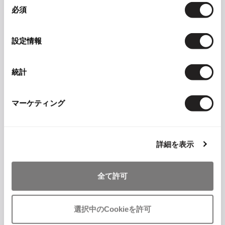
ジャンポールゴルチエオム
必須
意
の
Vivienne Westwood
選
設定情報
styling1026
択
Vivienne Westwood
ヴィヴィアンウエストウッド
統計
このスタイリングを詳しく見る
Maison Margiela
マーケティング
Maison Margiela
メゾンマルジェラ
詳細を表示
IS_SOLD
現在のページ
全て許可
選択中のCookieを許可