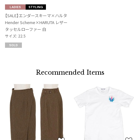
気
LADIES
STYLING
に
【SALE】エンダースキーマ×ハルタ
入
Hender Scheme×HARUTA レザー
り
タッセルローファー 白
に
サイズ: 22.5
追
SOLD
加
Recommended Items