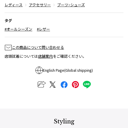
レディース
アクセサリー
ブーツ・シューズ
ISSEY MIYAKE
タグ
BAO BAO ISSEY MIYAKE
バオバオ イッセイミヤケ
#オールシーズン
#レザー
HOMME PLISSE ISSEY MIYAKE
オムプリッセイッセイミヤケ
この商品について問い合わせる
ISSEY MIYAKE
店頭試着については
店舗案内
をご確認ください。
イッセイミヤケ
ISSEY MIYAKE 132 5.
English Page(Global shipping)
イッセイミヤケ 132 5.
ISSEY MIYAKE A-POC
イッセイミヤケエイポック
ISSEY MIYAKE FETE
イッセイミヤケフェット
ISSEY MIYAKE HaaT
イッセイミヤケハート
ISSEY MIYAKE me
Styling
イッセイミヤケミー