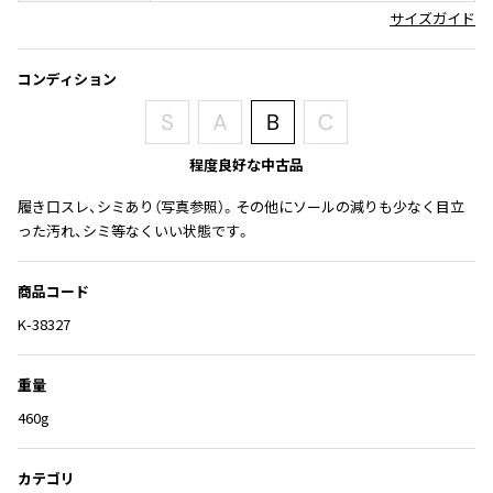
その他アクセサリー
メガネ・サングラス
サイズガイド
Y's
メガネ・サングラス
コンディション
Y's
ワイズ
Y's for men
ワイズフォーメン
程度良好な中古品
2026.07.23
Dye
履き口スレ、シミあり（写真参照）。その他にソールの減りも少なく目立
った汚れ、シミ等なくいい状態です。
Y-3
すべてを表示
Y-3
商品コード
ワイスリー
K-38327
LIMI feu
重量
460g
LIMI feu
リミフゥ
カテゴリ