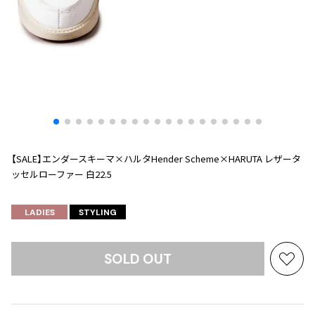
プリーツプリーズ
トップス
コムデギャルソンオムプリュス
COMME des GARCONS SHIRT
ジャンポールゴルチエ
ボトムス
ボトムス
ボトムス
コムデギャルソンシャツ
2026.08.08
ヴィヴィアンウエストウッド
アウター
robe de chambre COMME des GARCONS
Mesh
ローブドシャンブル コムデギャルソン
スカート
ウールパンツ
メゾン マルジェラ
アクセサリー
tricot COMME des GARCONS
パンツ
コットンパンツ
トリコ コムデギャルソン
デニム
デニム
レディース
ハーフパンツ・キュロット
サルエルパンツ
JUNYA WATANABE
【SALE】エンダースキーマ×ハルタHender Scheme×HARUTA レザータ
サルエルパンツ
ハーフパンツ
トップス
ッセルローファー 白22.5
GANRYU
その他のボトムス
その他のボトムス
ボトムス
ガンリュウ
LADIES
STYLING
アウター
JUNYA WATANABE
ジュンヤワタナベ
アクセサリー
アウター
アウター
JUNYA WATANABE MAN
SOLD OUT
お
ジュンヤワタナベマン
気
ジャケット
スーツ
に
メンズ
コート
ジャケット
入