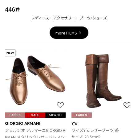
446
件
レディース
アクセサリー
ブーツ・シューズ
more ITEMS
NEW
お
お
気
気
LADIES
SALE
50%OFF
LADIES
に
に
GIORGIO ARMANI
Y's
入
入
ジョルジオ アルマーニGIORGIO A
ワイズY's レザーブーツ 茶
り
り
RMAN メタリックレザードレスシ
サイズ: 23.5cm位