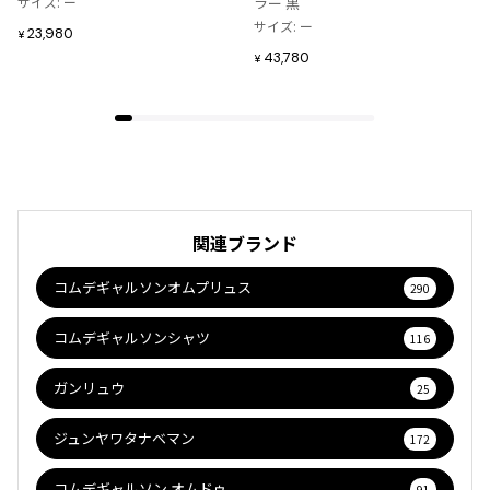
サイズ: ー
ラー 黒
追
追
サイズ: ー
23,980
¥
加
加
43,780
¥
関連ブランド
コムデギャルソンオムプリュス
290
コムデギャルソンシャツ
116
ガンリュウ
25
ジュンヤワタナベマン
172
コムデギャルソン オムドゥ
91