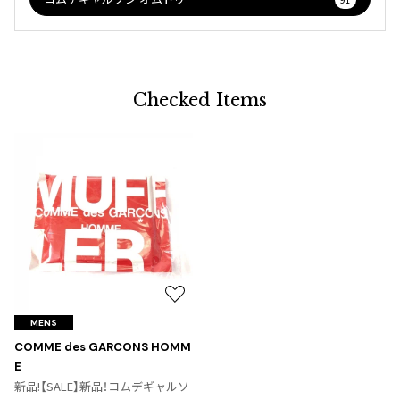
Checked Items
お
気
MENS
に
COMME des GARCONS HOMM
入
E
り
新品!【SALE】新品！コムデギャルソ