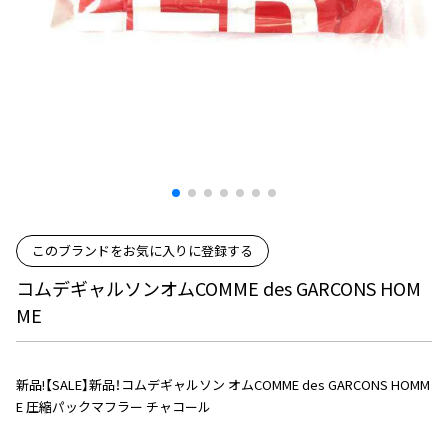
プリーツプリーズ
トップス
コムデギャルソンオムプリュス
COMME des GARCONS SHIRT
ジャンポールゴルチエ
ボトムス
ボトムス
ボトムス
コムデギャルソンシャツ
2026.07.29
ヴィヴィアンウエストウッド
アウター
robe de chambre COMME des GARCONS
Sunglass
ローブドシャンブル コムデギャルソン
スカート
ウールパンツ
メゾン マルジェラ
アクセサリー
tricot COMME des GARCONS
パンツ
コットンパンツ
トリコ コムデギャルソン
デニム
デニム
レディース
ハーフパンツ・キュロット
サルエルパンツ
JUNYA WATANABE
サルエルパンツ
ハーフパンツ
トップス
このブランドをお気に入りに登録する
GANRYU
その他のボトムス
その他のボトムス
ボトムス
コムデギャルソンオムCOMME des GARCONS HOM
ガンリュウ
ME
アウター
JUNYA WATANABE
ジュンヤワタナベ
アクセサリー
アウター
アウター
JUNYA WATANABE MAN
新品!【SALE】新品！コムデギャルソン オムCOMME des GARCONS HOMM
ジュンヤワタナベマン
E 圧縮パックマフラー チャコール
ジャケット
スーツ
メンズ
コート
ジャケット