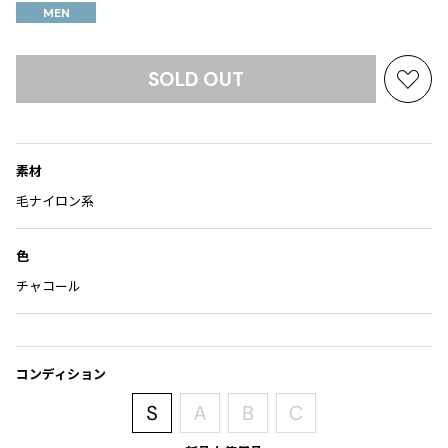
Yohji Yamamoto
MEN
ブルゾン
ブルゾン
トップス
B Yohji Yamamoto
スーツ
コート
ボトムス
ビーヨウジヤマモト
SOLD OUT
お
Ground Y
アウター
気
2026.07.23
グラウンドワイ
に
アクセサリー
アクセサリー
Dye
アクセサリー
REGULATION Yohji Yamamoto
入
素材
レギュレーション ヨウジヤマモト
り
バッグ
バッグ
S'YTE
に
毛ナイロン系
サイト
追
帽子
帽子
加
Yohji Yamamoto
色
ストール・マフラー
ストール・マフラー
ヨウジヤマモト
チャコール
ベルト・サスペンダー
ネクタイ
Yohji Yamamoto FEMME
ヨウジヤマモト ファム
パンプス
ベルト・サスペンダー
Yohji Yamamoto NOIR
ミュール・サンダル
ブーツ・シューズ
ヨウジヤマモト ノアール
コンディション
Yohji Yamamoto POUR HOMME
ブーツ・シューズ
スニーカー・サンダル
ヨウジヤマモト プールオム
スニーカー
その他のアクセサリー