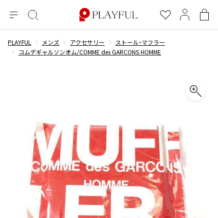
メ
絞
お
マ
シ
ニ
り
気
イ
ョ
ュ
込
に
ペ
ッ
PLAYFUL
メンズ
アクセサリー
ストール・マフラー
×
ブランドA-Z
INDEX
more brands
トップス
トップス
すべての新着アイテムを表示
すべてのSALEアイテムを表示
ー
み
入
ー
ピ
コムデギャルソンオム/COMME des GARCONS HOMME
検
り
ジ
ン
COMME des GARÇONS
索
グ
長袖ブラウス・シャツ
長袖シャツ
ブランド
レディース
バ
半袖ブラウス・シャツ
半袖シャツ
BLACK COMME des GARCONS
ッ
ブラックコムデギャルソン
グ
コムデギャルソン
トップス
カーディガン
ニット
COMME des GARCONS
ジュンヤワタナベ
ボトムス
ニット
カーディガン
コムデギャルソン
ヨウジヤマモト
アウター
COMME des GARCONS COMME des GARCONS
パーカー・スウェット
パーカー・スウェット
コムデギャルソン コムデギャルソン
ワイズ
アクセサリー
ワンピース
ベスト
COMME des GARCONS HOMME
ワイスリー
ベスト・ボレロ
カットソー
コムデギャルソンオム
COMME des GARCONS HOMME DEUX
リミフゥ
Tシャツ・カットソー
Tシャツ・ポロシャツ
メンズ
コムデギャルソン オムドゥ
イッセイミヤケ
ノースリーブ
ノースリーブ
COMME des GARCONS HOMME PLUS