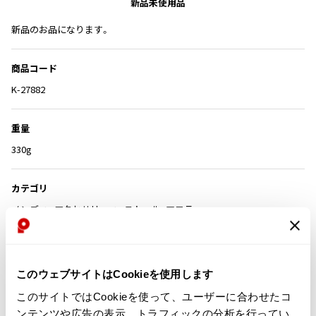
新品未使用品
その他アクセサリー
メガネ・サングラス
Y's
新品のお品になります。
メガネ・サングラス
Y's
商品コード
ワイズ
K-27882
Y's for men
ワイズフォーメン
2026.07.16
Denim
重量
Y-3
330g
すべてを表示
Y-3
カテゴリ
ワイスリー
メンズ
アクセサリー
ストール・マフラー
LIMI feu
タグ
#秋冬
このウェブサイトはCookieを使用します
LIMI feu
リミフゥ
このサイトではCookieを使って、ユーザーに合わせたコ
ンテンツや広告の表示、トラフィックの分析を行ってい
この商品について問い合わせる