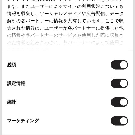
ます。またユーザーによるサイトの利用状況についても
店頭試着については
ISSEY MIYAKE
店舗案内
をご確認ください。
情報を収集し、ソーシャルメディアや広告配信、データ
解析の各パートナーに情報を共有しています。ここで収
English Page(Global shipping)
BAO BAO ISSEY MIYAKE
集された情報は、ユーザーが各パートナーに提供した他
バオバオ イッセイミヤケ
の情報や各パートナーのサービスを使用した際に収集さ
HOMME PLISSE ISSEY MIYAKE
れた情報と組み合わされ、各パートナーによって使用さ
オムプリッセイッセイミヤケ
れることがあります。
ISSEY MIYAKE
同
イッセイミヤケ
必須
意
You May Also Like
ISSEY MIYAKE 132 5.
の
イッセイミヤケ 132 5.
3
選
件
ISSEY MIYAKE A-POC
設定情報
択
イッセイミヤケエイポック
アクセサリー
ストール・マフラー
コムデギャルソンオム/COMME des GARCONS HOMME
ISSEY MIYAKE FETE
統計
イッセイミヤケフェット
more ITEMS
ISSEY MIYAKE HaaT
イッセイミヤケハート
マーケティング
ISSEY MIYAKE me
イッセイミヤケミー