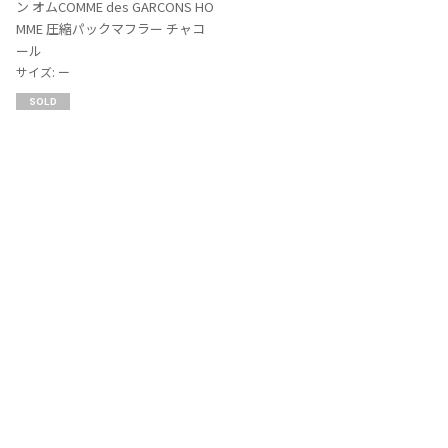
に
ン オムCOMME des GARCONS HO
追
MME 圧縮パックマフラー チャコ
加
ール
サイズ: ー
SOLD
Recommended Items
お
お
気
気
LADIES
SALE
25%OFF
LADIES
SALE
35%OFF