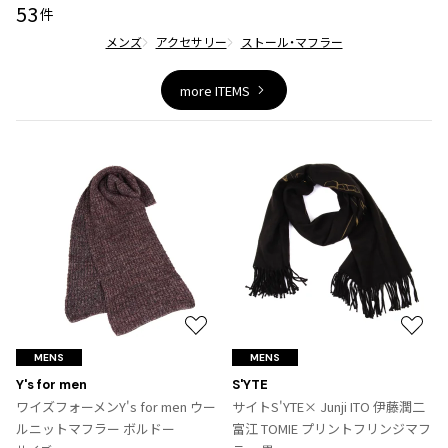
53
ジャンポールゴルチエオム
件
メンズ
アクセサリー
ストール・マフラー
Vivienne Westwood
more ITEMS
Vivienne Westwood
ヴィヴィアンウエストウッド
Maison Margiela
Maison Margiela
メゾンマルジェラ
お
お
気
気
MENS
MENS
に
に
Y's for men
S'YTE
入
入
ワイズフォーメンY's for men ウー
サイトS'YTE× Junji ITO 伊藤潤二
り
り
ルニットマフラー ボルドー
富江 TOMIE プリントフリンジマフ
に
に