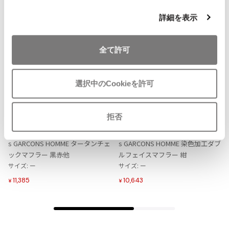
ISSEY MIYAKE MEN / IM MEN
詳細を表示
イッセイミヤケメン / アイムメン
全て許可
PLEATS PLEAS
PLEATS PLEASE
選択中のCookieを許可
お
お
プリーツプリーズ
気
気
MENS
SALE
25%OFF
MENS
SALE
25%OFF
に
に
COMME des GARCONS HOMM
COMME des GARCONS HOMM
拒否
入
入
E
E
Jean Paul GAULTIER
り
り
コムデギャルソン オムCOMME de
コムデギャルソン オムCOMME de
に
に
s GARCONS HOMME タータンチェ
s GARCONS HOMME 染色加工ダブ
Jean-Paul GAULTIER
追
追
ックマフラー 黒赤他
ルフェイスマフラー 紺
ジャンポールゴルチエ
加
加
サイズ: ー
サイズ: ー
Jean-Paul GAULTIER CLASSIQUE
11,385
10,643
¥
¥
ジャンポールゴルチエクラシック
Jean-Paul GAULTIER FEMME
ジャンポールゴルチエファム
Jean-Paul GAULTIER HOMME