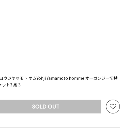
ヨウジヤマモト オムYohji Yamamoto homme オーガンジー切替
ケット3 黒３
SOLD OUT
お
気
に