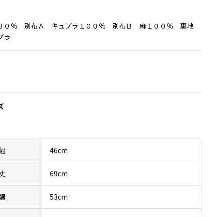
入
り
に
００％ 別布Ａ キュプラ１００％ 別布Ｂ 麻１００％ 裏地
追
プラ
加
ズ
幅
46cm
丈
69cm
幅
53cm