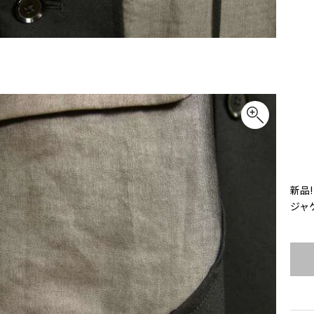
新品!
ジャ