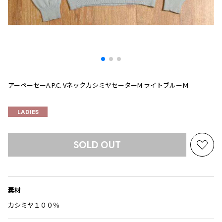
プリーツプリーズ
トップス
コムデギャルソンオムプリュス
COMME des GARCONS SHIRT
ジャンポールゴルチエ
ボトムス
ボトムス
ボトムス
コムデギャルソンシャツ
2026.07.29
ヴィヴィアンウエストウッド
アウター
robe de chambre COMME des GARCONS
Sunglass
ローブドシャンブル コムデギャルソン
スカート
ウールパンツ
メゾン マルジェラ
アクセサリー
tricot COMME des GARCONS
パンツ
コットンパンツ
トリコ コムデギャルソン
アーペーセーA.P.C. VネックカシミヤセーターM ライトブルーＭ
デニム
デニム
レディース
ハーフパンツ・キュロット
サルエルパンツ
JUNYA WATANABE
LADIES
サルエルパンツ
ハーフパンツ
トップス
GANRYU
その他のボトムス
その他のボトムス
ボトムス
SOLD OUT
ガンリュウ
お
アウター
JUNYA WATANABE
気
ジュンヤワタナベ
に
アクセサリー
アウター
アウター
JUNYA WATANABE MAN
入
素材
ジュンヤワタナベマン
り
ジャケット
スーツ
に
カシミヤ１００％
メンズ
追
コート
ジャケット