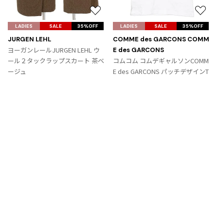
お
お
気
気
LADIES
SALE
35%OFF
LADIES
SALE
35%OFF
に
に
JURGEN LEHL
COMME des GARCONS COMM
入
入
ヨーガンレールJURGEN LEHL ウ
E des GARCONS
り
り
ール２タックラップスカート 茶ベ
コムコム コムデギャルソンCOMM
に
に
ージュ
E des GARCONS パッチデザインT
追
追
サイズ: M
シャツ 白青ピンク
加
加
サイズ: SS
9,867
¥
6,364
¥
Tags
#〜80年代
#秋冬
#90年代
#コレクション