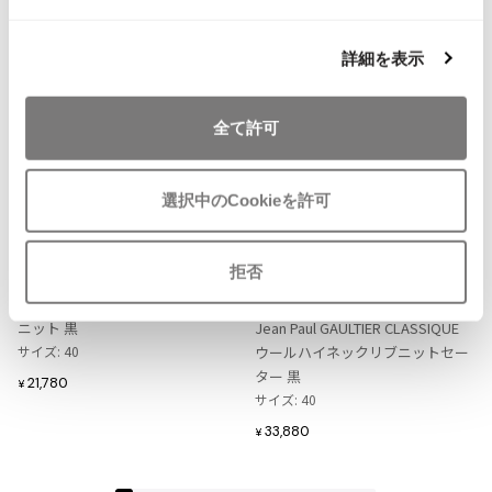
NEW
NEW
ISSEY MIYAKE MEN / IM MEN
イッセイミヤケメン / アイムメン
詳細を表示
PLEATS PLEAS
全て許可
PLEATS PLEASE
プリーツプリーズ
お
お
選択中のCookieを許可
気
気
LADIES
LADIES
に
に
Jean-Paul GAULTIER FEMME
Jean-Paul GAULTIER CLASSIQ
Jean Paul GAULTIER
拒否
入
入
ジャンポールゴルチエファムJean
UE
り
り
Paul GAULTIER FEMME クロップド
ジャンポールゴルチエ クラシック
Jean-Paul GAULTIER
に
に
ニット 黒
Jean Paul GAULTIER CLASSIQUE
ジャンポールゴルチエ
追
追
サイズ: 40
ウールハイネックリブニットセー
加
加
Jean-Paul GAULTIER CLASSIQUE
ター 黒
21,780
¥
ジャンポールゴルチエクラシック
サイズ: 40
Jean-Paul GAULTIER FEMME
33,880
¥
ジャンポールゴルチエファム
Jean-Paul GAULTIER HOMME