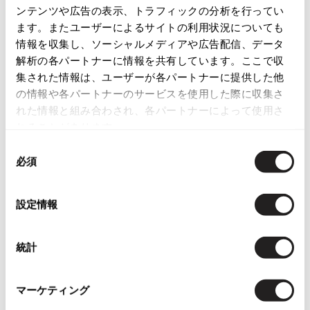
ンテンツや広告の表示、トラフィックの分析を行ってい
ISSEY MIYAKE
この商品について問い合わせる
ます。またユーザーによるサイトの利用状況についても
情報を収集し、ソーシャルメディアや広告配信、データ
店頭試着については
店舗案内
をご確認ください。
BAO BAO ISSEY MIYAKE
解析の各パートナーに情報を共有しています。ここで収
バオバオ イッセイミヤケ
集された情報は、ユーザーが各パートナーに提供した他
English Page(Global shipping)
HOMME PLISSE ISSEY MIYAKE
の情報や各パートナーのサービスを使用した際に収集さ
オムプリッセイッセイミヤケ
れた情報と組み合わされ、各パートナーによって使用さ
ISSEY MIYAKE
れることがあります。
イッセイミヤケ
同
ISSEY MIYAKE 132 5.
必須
意
イッセイミヤケ 132 5.
You May Also Like
の
ISSEY MIYAKE A-POC
選
設定情報
イッセイミヤケエイポック
1125
件
択
ISSEY MIYAKE FETE
トップス
ニット
イッセイミヤケフェット
統計
ISSEY MIYAKE HaaT
more ITEMS
イッセイミヤケハート
マーケティング
ISSEY MIYAKE me
イッセイミヤケミー