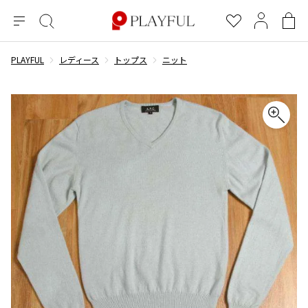
メ
絞
お
マ
シ
ニ
り
気
イ
ョ
ュ
込
に
ペ
ッ
PLAYFUL
レディース
トップス
ニット
×
ブランドA-Z
INDEX
more brands
トップス
トップス
すべての新着アイテムを表示
すべてのSALEアイテムを表示
ー
み
入
ー
ピ
検
り
ジ
ン
COMME des GARÇONS
索
グ
長袖ブラウス・シャツ
長袖シャツ
ブランド
レディース
バ
半袖ブラウス・シャツ
半袖シャツ
BLACK COMME des GARCONS
ッ
ブラックコムデギャルソン
グ
コムデギャルソン
トップス
カーディガン
ニット
COMME des GARCONS
ジュンヤワタナベ
ボトムス
ニット
カーディガン
コムデギャルソン
ヨウジヤマモト
アウター
COMME des GARCONS COMME des GARCONS
パーカー・スウェット
パーカー・スウェット
コムデギャルソン コムデギャルソン
ワイズ
アクセサリー
ワンピース
ベスト
COMME des GARCONS HOMME
ワイスリー
ベスト・ボレロ
カットソー
コムデギャルソンオム
COMME des GARCONS HOMME DEUX
リミフゥ
Tシャツ・カットソー
Tシャツ・ポロシャツ
メンズ
コムデギャルソン オムドゥ
イッセイミヤケ
ノースリーブ
ノースリーブ
COMME des GARCONS HOMME PLUS