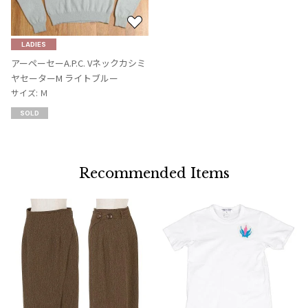
お
気
LADIES
に
アーペーセーA.P.C. Vネックカシミ
入
ヤセーターM ライトブルー
り
サイズ: Ｍ
に
SOLD
追
加
Recommended Items