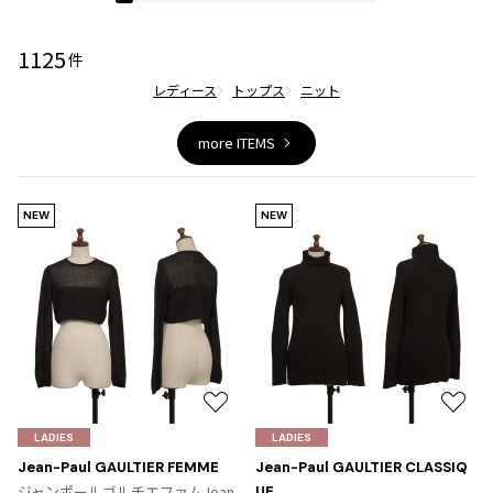
ジャンポールゴルチエオム
1125
件
Vivienne Westwood
レディース
トップス
ニット
Vivienne Westwood
more ITEMS
ヴィヴィアンウエストウッド
NEW
NEW
Maison Margiela
Maison Margiela
メゾンマルジェラ
お
お
気
気
LADIES
LADIES
に
に
Jean-Paul GAULTIER FEMME
Jean-Paul GAULTIER CLASSIQ
入
入
ジャンポールゴルチエファムJean
UE