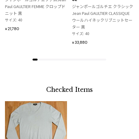
り
り
Paul GAULTIER FEMME クロップド
ジャンポールゴルチエ クラシック
に
に
ニット 黒
Jean Paul GAULTIER CLASSIQUE
追
追
サイズ: 40
ウールハイネックリブニットセー
加
加
ター 黒
21,780
¥
サイズ: 40
33,880
¥
Checked Items