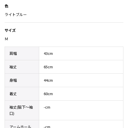
Yohji Yamamoto
加
色
ブルゾン
ブルゾン
トップス
ライトブルー
B Yohji Yamamoto
スーツ
コート
ボトムス
ビーヨウジヤマモト
Ground Y
サイズ
アウター
2026.07.23
グラウンドワイ
Ｍ
アクセサリー
アクセサリー
Dye
アクセサリー
REGULATION Yohji Yamamoto
レギュレーション ヨウジヤマモト
肩幅
43cm
バッグ
バッグ
S'YTE
サイト
帽子
帽子
袖丈
65cm
Yohji Yamamoto
ストール・マフラー
ストール・マフラー
ヨウジヤマモト
身幅
44cm
ベルト・サスペンダー
ネクタイ
Yohji Yamamoto FEMME
ヨウジヤマモト ファム
パンプス
ベルト・サスペンダー
着丈
60cm
Yohji Yamamoto NOIR
ミュール・サンダル
ブーツ・シューズ
ヨウジヤマモト ノアール
袖丈(脇下〜袖
-cm
Yohji Yamamoto POUR HOMME
ブーツ・シューズ
スニーカー・サンダル
口)
ヨウジヤマモト プールオム
スニーカー
その他のアクセサリー
アームホール
-cm