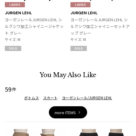
気
気
LADIES
LADIES
に
に
JURGEN LEHL
JURGEN LEHL
入
入
ヨーガンレールJURGEN LEHL シ
ヨーガンレールJURGEN LEHL シ
り
り
ルクシワ加工シャイニージャケッ
ルクシワ加工シャイニーセットア
に
に
ト グレー
ップ グレー
追
追
サイズ: M
サイズ: M
加
加
SOLD
SOLD
You May Also Like
59
件
ボトムス
スカート
ヨーガンレール/JURGEN LEHL
more ITEMS