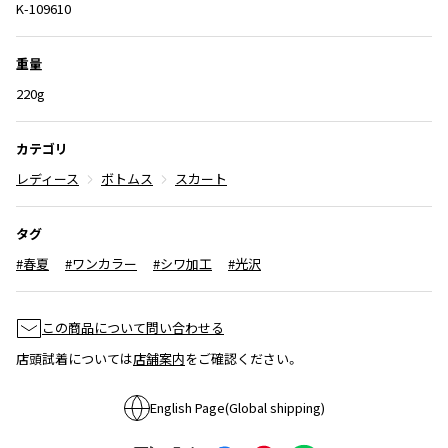
K-109610
ISSEY MIYAKE
重量
BAO BAO ISSEY MIYAKE
220g
バオバオ イッセイミヤケ
HOMME PLISSE ISSEY MIYAKE
カテゴリ
オムプリッセイッセイミヤケ
ISSEY MIYAKE
レディース
ボトムス
スカート
イッセイミヤケ
ISSEY MIYAKE 132 5.
タグ
イッセイミヤケ 132 5.
#春夏
#ワンカラー
#シワ加工
#光沢
ISSEY MIYAKE A-POC
イッセイミヤケエイポック
ISSEY MIYAKE FETE
この商品について問い合わせる
イッセイミヤケフェット
店頭試着については
店舗案内
をご確認ください。
ISSEY MIYAKE HaaT
イッセイミヤケハート
English Page(Global shipping)
ISSEY MIYAKE me
イッセイミヤケミー