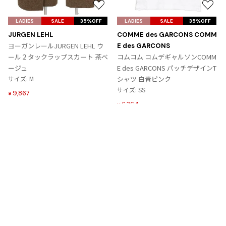
お
お
気
気
LADIES
SALE
35%OFF
LADIES
SALE
35%OFF
に
に
JURGEN LEHL
COMME des GARCONS COMM
入
入
ヨーガンレールJURGEN LEHL ウ
E des GARCONS
り
り
ール２タックラップスカート 茶ベ
コムコム コムデギャルソンCOMM
に
に
ージュ
E des GARCONS パッチデザインT
追
追
サイズ: M
シャツ 白青ピンク
加
加
サイズ: SS
9,867
¥
6,364
¥
Tags
#〜80年代
#秋冬
#90年代
#コレクション