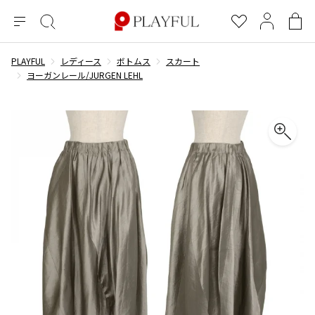
メ
絞
お
マ
シ
ニ
り
気
イ
ョ
ュ
込
に
ペ
ッ
PLAYFUL
レディース
ボトムス
スカート
×
ブランドA-Z
INDEX
more brands
トップス
トップス
すべての新着アイテムを表示
すべてのSALEアイテムを表示
ー
み
入
ー
ピ
ヨーガンレール/JURGEN LEHL
検
り
ジ
ン
COMME des GARÇONS
索
グ
長袖ブラウス・シャツ
長袖シャツ
ブランド
レディース
バ
半袖ブラウス・シャツ
半袖シャツ
BLACK COMME des GARCONS
ッ
ブラックコムデギャルソン
グ
コムデギャルソン
トップス
カーディガン
ニット
COMME des GARCONS
ジュンヤワタナベ
ボトムス
ニット
カーディガン
コムデギャルソン
ヨウジヤマモト
アウター
COMME des GARCONS COMME des GARCONS
パーカー・スウェット
パーカー・スウェット
コムデギャルソン コムデギャルソン
ワイズ
アクセサリー
ワンピース
ベスト
COMME des GARCONS HOMME
ワイスリー
ベスト・ボレロ
カットソー
コムデギャルソンオム
COMME des GARCONS HOMME DEUX
リミフゥ
Tシャツ・カットソー
Tシャツ・ポロシャツ
メンズ
コムデギャルソン オムドゥ
イッセイミヤケ
ノースリーブ
ノースリーブ
COMME des GARCONS HOMME PLUS