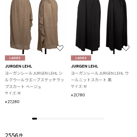
お
お
気
気
LADIES
LADIES
に
に
JURGEN LEHL
JURGEN LEHL
入
入
ヨーガンレールJURGEN LEHL シ
ヨーガンレールJURGEN LEHL ウ
り
り
ルクウールウエーブステッチラッ
ールニットスカート 黒
に
に
プスカート ベージュ
サイズ: M
追
追
サイズ: M
21,780
¥
加
加
27,280
¥
2556
件