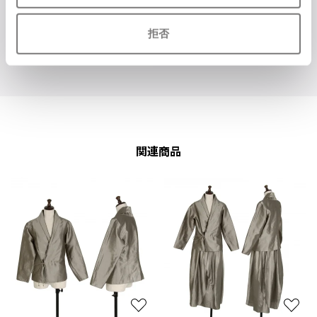
拒否
関連商品
お
お