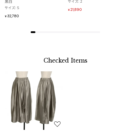
黒白
サイズ: 2
加
加
サイズ: S
21,890
¥
32,780
¥
Checked Items
お