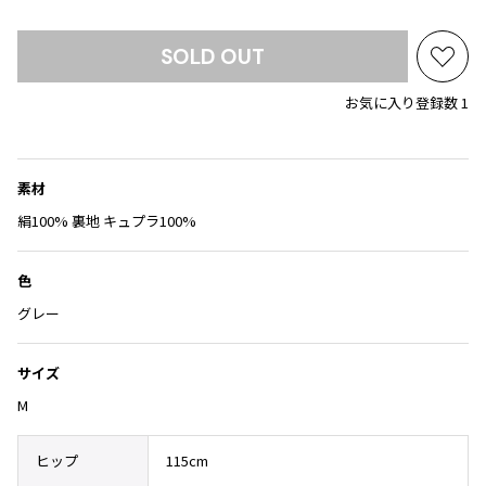
Yohji Yamamoto
ブルゾン
ブルゾン
トップス
SOLD OUT
B Yohji Yamamoto
スーツ
コート
お
ボトムス
ビーヨウジヤマモト
気
お気に入り登録数 1
Ground Y
アウター
に
2026.07.23
グラウンドワイ
入
アクセサリー
アクセサリー
Dye
アクセサリー
REGULATION Yohji Yamamoto
り
レギュレーション ヨウジヤマモト
に
素材
バッグ
バッグ
追
S'YTE
絹100% 裏地 キュプラ100%
加
サイト
帽子
帽子
Yohji Yamamoto
ストール・マフラー
ストール・マフラー
色
ヨウジヤマモト
グレー
ベルト・サスペンダー
ネクタイ
Yohji Yamamoto FEMME
ヨウジヤマモト ファム
パンプス
ベルト・サスペンダー
サイズ
Yohji Yamamoto NOIR
ミュール・サンダル
ブーツ・シューズ
ヨウジヤマモト ノアール
M
Yohji Yamamoto POUR HOMME
ブーツ・シューズ
スニーカー・サンダル
ヨウジヤマモト プールオム
ヒップ
115cm
スニーカー
その他のアクセサリー