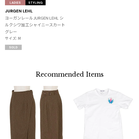
気
LADIES
STYLING
に
JURGEN LEHL
入
ヨーガンレールJURGEN LEHL シ
り
ルクシワ加工シャイニースカート
に
グレー
追
サイズ: M
加
SOLD
Recommended Items