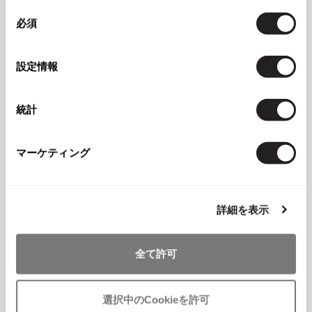
IS_SOLD
同
必須
意
の
選
設定情報
択
統計
マーケティング
現在のページ
IS_SOLD
詳細を表示
全て許可
選択中のCookieを許可
IS_SOLD