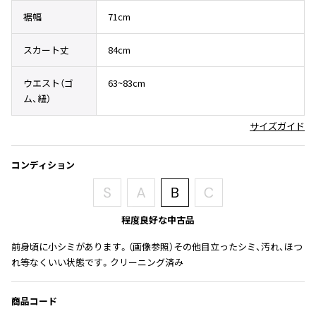
その他アクセサリー
メガネ・サングラス
裾幅
71cm
Y's
メガネ・サングラス
スカート丈
84cm
Y's
ワイズ
ウエスト（ゴ
63~83cm
Y's for men
ム、紐）
ワイズフォーメン
2026.07.16
サイズガイド
Denim
Y-3
すべてを表示
コンディション
Y-3
ワイスリー
程度良好な中古品
LIMI feu
前身頃に小シミがあります。（画像参照）その他目立ったシミ、汚れ、ほつ
れ等なくいい状態です。クリーニング済み
LIMI feu
リミフゥ
商品コード