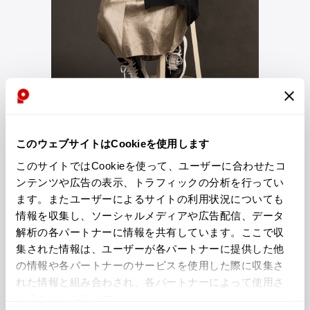
ジャンポールゴルチエオム
Vivienne Westwood
Vivienne Westwood
ヴィヴィアンウエストウッド
Maison Margiela
このウェブサイトはCookieを使用します
このサイトではCookieを使って、ユーザーに合わせたコ
Maison Margiela
styling2221
ンテンツや広告の表示、トラフィックの分析を行ってい
メゾンマルジェラ
ます。またユーザーによるサイトの利用状況についても
このスタイリングを詳しく見る
情報を収集し、ソーシャルメディアや広告配信、データ
解析の各パートナーに情報を共有しています。ここで収
集された情報は、ユーザーが各パートナーに提供した他
の情報や各パートナーのサービスを使用した際に収集さ
れた情報と組み合わされ、各パートナーによって使用さ
れることがあります。