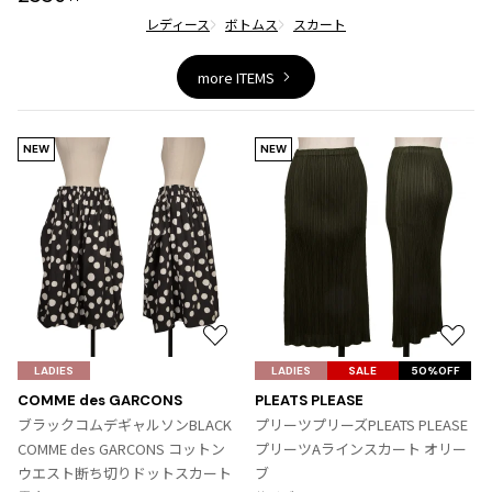
レディース
ボトムス
スカート
more ITEMS
NEW
NEW
お
お
気
気
LADIES
LADIES
SALE
50%OFF
に
に
COMME des GARCONS
PLEATS PLEASE
入
入
ブラックコムデギャルソンBLACK
プリーツプリーズPLEATS PLEASE
り
り
COMME des GARCONS コットン
プリーツAラインスカート オリー
に
に
ウエスト断ち切りドットスカート
ブ
追
追