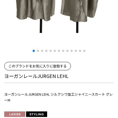
プリーツプリーズ
トップス
コムデギャルソンオムプリュス
COMME des GARCONS SHIRT
ジャンポールゴルチエ
ボトムス
ボトムス
ボトムス
コムデギャルソンシャツ
2026.07.29
ヴィヴィアンウエストウッド
アウター
robe de chambre COMME des GARCONS
Sunglass
ローブドシャンブル コムデギャルソン
スカート
ウールパンツ
メゾン マルジェラ
アクセサリー
tricot COMME des GARCONS
パンツ
コットンパンツ
トリコ コムデギャルソン
デニム
デニム
レディース
ハーフパンツ・キュロット
サルエルパンツ
JUNYA WATANABE
サルエルパンツ
ハーフパンツ
トップス
このブランドをお気に入りに登録する
GANRYU
その他のボトムス
その他のボトムス
ボトムス
ヨーガンレールJURGEN LEHL
ガンリュウ
アウター
JUNYA WATANABE
ジュンヤワタナベ
アクセサリー
アウター
アウター
ヨーガンレールJURGEN LEHL シルクシワ加工シャイニースカート グレ
JUNYA WATANABE MAN
ーM
ジュンヤワタナベマン
ジャケット
スーツ
メンズ
LADIES
STYLING
コート
ジャケット