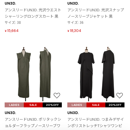
に
に
UN3D.
UN3D.
入
入
ISSEY MIYAKE
アンスリードUN3D. 光沢ウエスト
アンスリードUN3D. 光沢スナップ
り
り
シャーリングロングスカート 黒
ノースリーブジャケット 黒
に
に
サイズ: 38
サイズ: 36
BAO BAO ISSEY MIYAKE
追
追
バオバオ イッセイミヤケ
15,664
18,304
¥
¥
加
加
HOMME PLISSE ISSEY MIYAKE
オムプリッセイッセイミヤケ
ISSEY MIYAKE
イッセイミヤケ
ISSEY MIYAKE 132 5.
イッセイミヤケ 132 5.
ISSEY MIYAKE A-POC
イッセイミヤケエイポック
ISSEY MIYAKE FETE
お
お
イッセイミヤケフェット
気
気
LADIES
SALE
20%OFF
LADIES
SALE
20%OFF
ISSEY MIYAKE HaaT
に
に
UN3D.
UN3D.
イッセイミヤケハート
入
入
アンスリードUN3D. ポリタックシ
アンスリードUN3D. つまみデザイ
ISSEY MIYAKE me
り
り
ョルダーフラップノースリーブワ
ンポリストレッチTシャツワンピ
イッセイミヤケミー