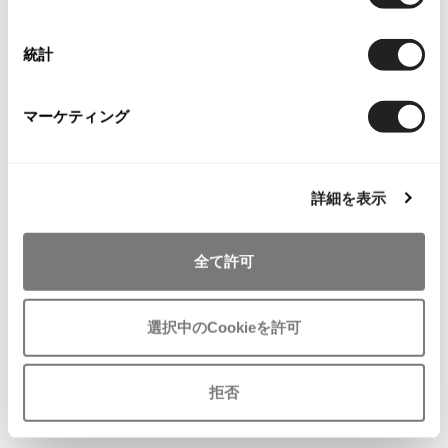
択
ジャンポールゴルチエオム
統計
Vivienne Westwood
マーケティング
Vivienne Westwood
ヴィヴィアンウエストウッド
詳細を表示
Maison Margiela
お
気
LADIES
SALE
30%OFF
Maison Margiela
全て許可
に
UN3D.
メゾンマルジェラ
入
アンスリードUN3D. ギャザーデザ
り
インダウンジャケット 黒
選択中のCookieを許可
に
サイズ: 38
追
35,266
¥
加
拒否