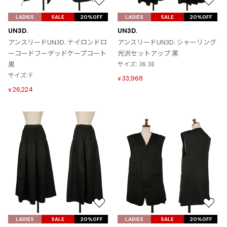
お
お
その他アクセサリー
メガネ・サングラス
Y's
気
気
LADIES
SALE
20%OFF
LADIES
SALE
20%OFF
メガネ・サングラス
に
に
UN3D.
UN3D.
入
入
Y's
アンスリードUN3D. ナイロンドロ
アンスリードUN3D. シャーリング
り
り
ワイズ
ーコードフーデッドケープコート
光沢セットアップ 黒
に
に
黒
サイズ: 36 38
Y's for men
追
追
サイズ: F
ワイズフォーメン
33,968
¥
2026.07.16
加
加
26,224
Denim
¥
Y-3
すべてを表示
Y-3
ワイスリー
LIMI feu
LIMI feu
お
お
リミフゥ
気
気
LADIES
SALE
20%OFF
LADIES
SALE
20%OFF