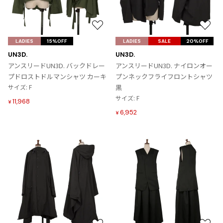
Yohji Yamamoto
ブルゾン
ブルゾン
トップス
B Yohji Yamamoto
お
お
スーツ
コート
ボトムス
ビーヨウジヤマモト
気
気
LADIES
15%OFF
LADIES
SALE
20%OFF
Ground Y
に
に
アウター
UN3D.
UN3D.
2026.07.23
グラウンドワイ
入
入
アンスリードUN3D. バックドレー
アンスリードUN3D. ナイロンオー
アクセサリー
アクセサリー
Dye
アクセサリー
り
り
REGULATION Yohji Yamamoto
プドロストドルマンシャツ カーキ
プンネックフライフロントシャツ
に
に
レギュレーション ヨウジヤマモト
サイズ: F
黒
バッグ
バッグ
追
追
S'YTE
サイズ: F
11,968
¥
加
加
サイト
帽子
帽子
6,952
¥
Yohji Yamamoto
ストール・マフラー
ストール・マフラー
ヨウジヤマモト
ベルト・サスペンダー
ネクタイ
Yohji Yamamoto FEMME
ヨウジヤマモト ファム
パンプス
ベルト・サスペンダー
Yohji Yamamoto NOIR
ミュール・サンダル
ブーツ・シューズ
ヨウジヤマモト ノアール
Yohji Yamamoto POUR HOMME
ブーツ・シューズ
スニーカー・サンダル
ヨウジヤマモト プールオム
スニーカー
その他のアクセサリー