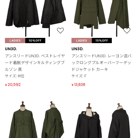
プリーツプリーズ
トップス
コムデギャルソンオムプリュス
COMME des GARCONS SHIRT
ジャンポールゴルチエ
ボトムス
ボトムス
ボトムス
コムデギャルソンシャツ
2026.07.29
ヴィヴィアンウエストウッド
アウター
robe de chambre COMME des GARCONS
Sunglass
ローブドシャンブル コムデギャルソン
スカート
ウールパンツ
お
お
メゾン マルジェラ
アクセサリー
気
気
LADIES
tricot COMME des GARCONS
10%OFF
LADIES
15%OFF
パンツ
コットンパンツ
に
に
トリコ コムデギャルソン
UN3D.
UN3D.
入
入
デニム
デニム
アンスリードUN3D. ベストレイヤ
アンスリードUN3D. レーヨン混バ
レディース
り
り
ード着脱デザインキルティングブ
ックロングプルオーバーフーデッ
ハーフパンツ・キュロット
サルエルパンツ
JUNYA WATANABE
に
に
ルゾン 黒
ドジャケット カーキ
追
追
サルエルパンツ
ハーフパンツ
トップス
サイズ: M位
サイズ: F
加
加
GANRYU
20,592
13,838
その他のボトムス
その他のボトムス
¥
¥
ボトムス
ガンリュウ
アウター
JUNYA WATANABE
ジュンヤワタナベ
アクセサリー
アウター
アウター
JUNYA WATANABE MAN
ジュンヤワタナベマン
ジャケット
スーツ
メンズ
コート
ジャケット