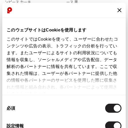
に
に
ンピース カーキ
ース 黒
ISSEY MIYAKE MEN / IM MEN
追
追
サイズ: 38
サイズ: 38
イッセイミヤケメン / アイムメン
加
加
18,304
15,664
¥
¥
このウェブサイトはCookieを使用します
PLEATS PLEAS
このサイトではCookieを使って、ユーザーに合わせたコ
PLEATS PLEASE
ンテンツや広告の表示、トラフィックの分析を行ってい
プリーツプリーズ
ます。またユーザーによるサイトの利用状況についても
情報を収集し、ソーシャルメディアや広告配信、データ
解析の各パートナーに情報を共有しています。ここで収
Jean Paul GAULTIER
集された情報は、ユーザーが各パートナーに提供した他
の情報や各パートナーのサービスを使用した際に収集さ
Jean-Paul GAULTIER
お
お
れた情報と組み合わされ、各パートナーによって使用さ
ジャンポールゴルチエ
気
気
LADIES
SALE
20%OFF
LADIES
SALE
25%OFF
れることがあります。
に
に
Jean-Paul GAULTIER CLASSIQUE
UN3D.
UN3D.
入
入
同
ジャンポールゴルチエクラシック
アンスリードUN3D. サイドスリッ
アンスリードUN3D. アウトシーム
り
り
必須
意
トチェスターコート 緑
ナイロンダウンジャケット 黒
Jean-Paul GAULTIER FEMME
に
に
サイズ: F
サイズ: 38
の
ジャンポールゴルチエファム
追
追
選
32,384
24,585
Jean-Paul GAULTIER HOMME
¥
¥
設定情報
加
加