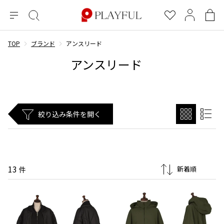
メ
絞
お
マ
シ
ニ
り
気
イ
ョ
ュ
込
に
ペ
ッ
TOP
ブランド
アンスリード
×
ブランドA-Z
INDEX
more brands
トップス
トップス
すべての新着アイテムを表示
すべてのSALEアイテムを表示
ー
み
入
ー
ピ
アンスリード
検
り
ジ
ン
COMME des GARÇONS
索
グ
長袖ブラウス・シャツ
長袖シャツ
ブランド
レディース
バ
半袖ブラウス・シャツ
半袖シャツ
BLACK COMME des GARCONS
ッ
ブラックコムデギャルソン
グ
コムデギャルソン
トップス
カーディガン
ニット
絞り込み条件を開く
COMME des GARCONS
ジュンヤワタナベ
ボトムス
ニット
カーディガン
コムデギャルソン
ヨウジヤマモト
アウター
COMME des GARCONS COMME des GARCONS
パーカー・スウェット
パーカー・スウェット
コムデギャルソン コムデギャルソン
ワイズ
アクセサリー
ワンピース
ベスト
13
COMME des GARCONS HOMME
件
ワイスリー
ベスト・ボレロ
カットソー
コムデギャルソンオム
COMME des GARCONS HOMME DEUX
リミフゥ
Tシャツ・カットソー
Tシャツ・ポロシャツ
メンズ
コムデギャルソン オムドゥ
イッセイミヤケ
ノースリーブ
ノースリーブ
COMME des GARCONS HOMME PLUS