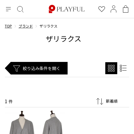
メ
絞
お
マ
シ
ニ
り
気
イ
ョ
ュ
込
に
ペ
ッ
TOP
ブランド
ザリラクス
×
ブランドA-Z
INDEX
more brands
トップス
トップス
すべての新着アイテムを表示
すべてのSALEアイテムを表示
ー
み
入
ー
ピ
ザリラクス
検
り
ジ
ン
COMME des GARÇONS
索
グ
長袖ブラウス・シャツ
長袖シャツ
ブランド
レディース
バ
半袖ブラウス・シャツ
半袖シャツ
BLACK COMME des GARCONS
ッ
ブラックコムデギャルソン
グ
コムデギャルソン
トップス
カーディガン
ニット
絞り込み条件を開く
COMME des GARCONS
ジュンヤワタナベ
ボトムス
ニット
カーディガン
コムデギャルソン
ヨウジヤマモト
アウター
COMME des GARCONS COMME des GARCONS
パーカー・スウェット
パーカー・スウェット
コムデギャルソン コムデギャルソン
ワイズ
アクセサリー
ワンピース
ベスト
1
COMME des GARCONS HOMME
件
ワイスリー
ベスト・ボレロ
カットソー
コムデギャルソンオム
COMME des GARCONS HOMME DEUX
リミフゥ
Tシャツ・カットソー
Tシャツ・ポロシャツ
メンズ
コムデギャルソン オムドゥ
イッセイミヤケ
ノースリーブ
ノースリーブ
COMME des GARCONS HOMME PLUS