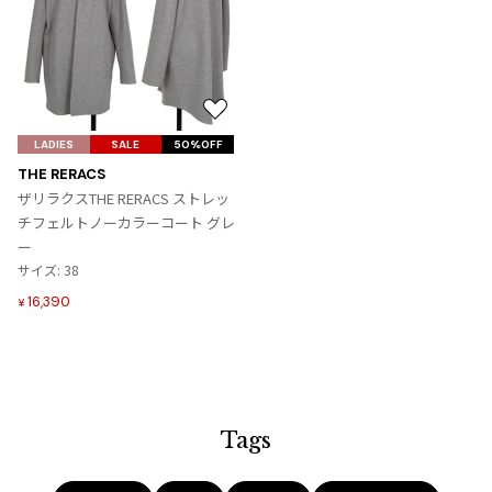
プリーツプリーズ
トップス
コムデギャルソンオムプリュス
COMME des GARCONS SHIRT
ジャンポールゴルチエ
ボトムス
ボトムス
ボトムス
コムデギャルソンシャツ
2026.08.08
ヴィヴィアンウエストウッド
アウター
robe de chambre COMME des GARCONS
Mesh
ローブドシャンブル コムデギャルソン
スカート
ウールパンツ
お
メゾン マルジェラ
アクセサリー
気
LADIES
tricot COMME des GARCONS
SALE
50%OFF
パンツ
コットンパンツ
に
トリコ コムデギャルソン
THE RERACS
入
デニム
デニム
ザリラクスTHE RERACS ストレッ
レディース
り
チフェルトノーカラーコート グレ
ハーフパンツ・キュロット
サルエルパンツ
JUNYA WATANABE
に
ー
追
サルエルパンツ
ハーフパンツ
トップス
サイズ: 38
加
GANRYU
16,390
その他のボトムス
その他のボトムス
¥
ボトムス
ガンリュウ
アウター
JUNYA WATANABE
ジュンヤワタナベ
アクセサリー
アウター
アウター
JUNYA WATANABE MAN
ジュンヤワタナベマン
Tags
ジャケット
スーツ
メンズ
コート
ジャケット