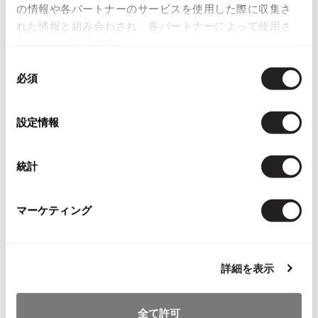
の情報や各パートナーのサービスを使用した際に収集さ
その他アクセサリー
メガネ・サングラス
Y's
れた情報と組み合わされ、各パートナーによって使用さ
メガネ・サングラス
れることがあります。
Y's
同
ワイズ
必須
意
Y's for men
の
ワイズフォーメン
2026.07.23
選
設定情報
Dye
択
Y-3
すべてを表示
統計
Y-3
ワイスリー
マーケティング
LIMI feu
詳細を表示
LIMI feu
リミフゥ
全て許可