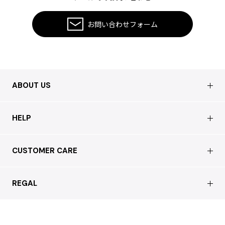
ISSEY MIYAKE MEN / IM MEN
イッセイミヤケメン / アイムメン
お問い合わせフォーム
PLEATS PLEAS
PLEATS PLEASE
ABOUT US
プリーツプリーズ
会社概要
HELP
Jean Paul GAULTIER
店舗情報
Jean-Paul GAULTIER
はじめての方へ
CUSTOMER CARE
ジャンポールゴルチエ
買取について
よくあるご質問
Jean-Paul GAULTIER CLASSIQUE
ショッピングガイド
サステナブルへの取り組み
ジャンポールゴルチエクラシック
REGAL
お問い合わせ
Jean-Paul GAULTIER FEMME
会員特典サービス
ジャンポールゴルチエファム
特定商取引法に基づく表記
配送について
Jean-Paul GAULTIER HOMME
会員登録