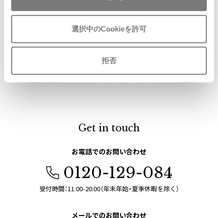
ISSEY MIYAKE
選択中のCookieを許可
BAO BAO ISSEY MIYAKE
バオバオ イッセイミヤケ
拒否
HOMME PLISSE ISSEY MIYAKE
オムプリッセイッセイミヤケ
ISSEY MIYAKE
イッセイミヤケ
ISSEY MIYAKE 132 5.
イッセイミヤケ 132 5.
Get in touch
ISSEY MIYAKE A-POC
イッセイミヤケエイポック
お電話でのお問い合わせ
ISSEY MIYAKE FETE
0120-129-084
イッセイミヤケフェット
ISSEY MIYAKE HaaT
受付時間：11:00-20:00（年末年始・夏季休暇を除く）
イッセイミヤケハート
ISSEY MIYAKE me
メールでのお問い合わせ
イッセイミヤケミー