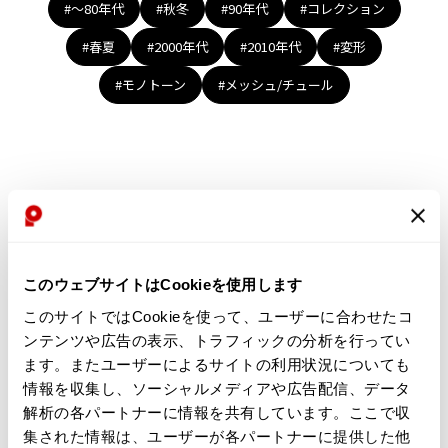
Yohji Yamamoto
#〜80年代
#秋冬
#90年代
#コレクション
ブルゾン
ブルゾン
トップス
#春夏
#2000年代
#2010年代
#変形
B Yohji Yamamoto
スーツ
コート
ボトムス
ビーヨウジヤマモト
#モノトーン
#メッシュ/チュール
Ground Y
アウター
2026.07.29
グラウンドワイ
アクセサリー
アクセサリー
Sunglass
アクセサリー
REGULATION Yohji Yamamoto
レギュレーション ヨウジヤマモト
バッグ
バッグ
S'YTE
サイト
帽子
帽子
Yohji Yamamoto
ストール・マフラー
ストール・マフラー
ヨウジヤマモト
このウェブサイトはCookieを使用します
ベルト・サスペンダー
ネクタイ
Yohji Yamamoto FEMME
このサイトではCookieを使って、ユーザーに合わせたコ
ヨウジヤマモト ファム
パンプス
ベルト・サスペンダー
ンテンツや広告の表示、トラフィックの分析を行ってい
Yohji Yamamoto NOIR
ミュール・サンダル
ブーツ・シューズ
ます。またユーザーによるサイトの利用状況についても
ヨウジヤマモト ノアール
情報を収集し、ソーシャルメディアや広告配信、データ
Yohji Yamamoto POUR HOMME
ブーツ・シューズ
スニーカー・サンダル
解析の各パートナーに情報を共有しています。ここで収
ヨウジヤマモト プールオム
スニーカー
その他のアクセサリー
集された情報は、ユーザーが各パートナーに提供した他