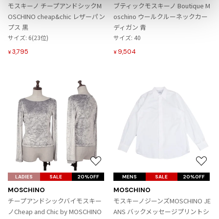
入
入
モスキーノ チープアンドシックM
ブティックモスキーノ Boutique M
り
り
ISSEY MIYAKE
OSCHINO cheap&chic レザーパン
oschino ウールクルーネックカー
に
に
プス 黒
ディガン 青
追
追
サイズ: 6(23位)
サイズ: 40
BAO BAO ISSEY MIYAKE
加
加
バオバオ イッセイミヤケ
3,795
9,504
¥
¥
HOMME PLISSE ISSEY MIYAKE
オムプリッセイッセイミヤケ
ISSEY MIYAKE
イッセイミヤケ
ISSEY MIYAKE 132 5.
イッセイミヤケ 132 5.
ISSEY MIYAKE A-POC
イッセイミヤケエイポック
ISSEY MIYAKE FETE
お
お
イッセイミヤケフェット
気
気
LADIES
SALE
20%OFF
MENS
SALE
20%OFF
ISSEY MIYAKE HaaT
に
に
MOSCHINO
MOSCHINO
イッセイミヤケハート
入
入
チープアンドシックバイモスキー
モスキーノジーンズMOSCHINO JE
ISSEY MIYAKE me
り
り
ノCheap and Chic by MOSCHINO
ANS バックメッセージプリントシ
イッセイミヤケミー