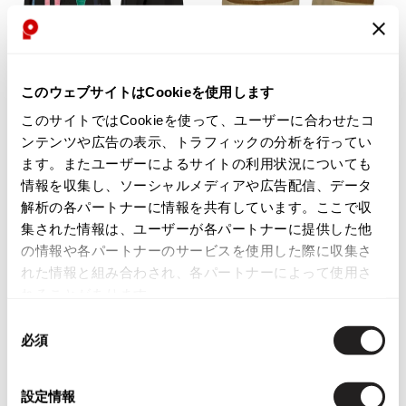
Yohji Yamamoto
ブルゾン
ブルゾン
トップス
B Yohji Yamamoto
お
お
スーツ
コート
ボトムス
ビーヨウジヤマモト
気
気
LADIES
LADIES
10%OFF
Ground Y
このウェブサイトはCookieを使用します
に
に
アウター
MOSCHINO
MOSCHINO
2026.07.23
グラウンドワイ
入
入
ラブモスキーノLOVE MOSCHINO
モスキーノジーンズMOSCHINO JE
このサイトではCookieを使って、ユーザーに合わせたコ
アクセサリー
アクセサリー
Dye
アクセサリー
り
り
REGULATION Yohji Yamamoto
カラフルパッチジップフーディー
ANS ダック地テーピングミニスカ
ンテンツや広告の表示、トラフィックの分析を行ってい
に
に
レギュレーション ヨウジヤマモト
黒他
ート ベージュ
ます。またユーザーによるサイトの利用状況についても
バッグ
バッグ
追
追
サイズ: 40
S'YTE
サイズ: 9
情報を収集し、ソーシャルメディアや広告配信、データ
加
加
サイト
帽子
帽子
22,880
8,811
解析の各パートナーに情報を共有しています。ここで収
¥
¥
Yohji Yamamoto
集された情報は、ユーザーが各パートナーに提供した他
ストール・マフラー
ストール・マフラー
ヨウジヤマモト
の情報や各パートナーのサービスを使用した際に収集さ
ベルト・サスペンダー
ネクタイ
Yohji Yamamoto FEMME
れた情報と組み合わされ、各パートナーによって使用さ
ヨウジヤマモト ファム
れることがあります。
パンプス
ベルト・サスペンダー
Yohji Yamamoto NOIR
同
ミュール・サンダル
ブーツ・シューズ
ヨウジヤマモト ノアール
必須
意
Yohji Yamamoto POUR HOMME
ブーツ・シューズ
スニーカー・サンダル
の
ヨウジヤマモト プールオム
選
スニーカー
その他のアクセサリー
設定情報