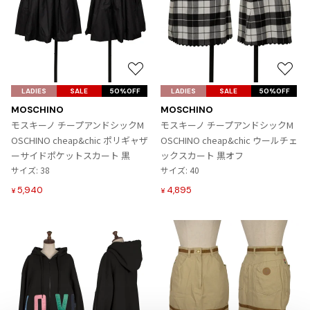
プリーツプリーズ
トップス
コムデギャルソンオムプリュス
COMME des GARCONS SHIRT
ジャンポールゴルチエ
ボトムス
ボトムス
ボトムス
コムデギャルソンシャツ
2026.07.29
ヴィヴィアンウエストウッド
アウター
robe de chambre COMME des GARCONS
Sunglass
ローブドシャンブル コムデギャルソン
スカート
ウールパンツ
お
お
メゾン マルジェラ
アクセサリー
気
気
LADIES
tricot COMME des GARCONS
SALE
50%OFF
LADIES
SALE
50%OFF
パンツ
コットンパンツ
に
に
トリコ コムデギャルソン
MOSCHINO
MOSCHINO
入
入
デニム
デニム
モスキーノ チープアンドシックM
モスキーノ チープアンドシックM
レディース
り
り
OSCHINO cheap&chic ポリギャザ
OSCHINO cheap&chic ウールチェ
ハーフパンツ・キュロット
サルエルパンツ
JUNYA WATANABE
に
に
ーサイドポケットスカート 黒
ックスカート 黒オフ
追
追
サルエルパンツ
ハーフパンツ
トップス
サイズ: 38
サイズ: 40
加
加
GANRYU
5,940
4,895
その他のボトムス
その他のボトムス
¥
¥
ボトムス
ガンリュウ
アウター
JUNYA WATANABE
ジュンヤワタナベ
アクセサリー
アウター
アウター
JUNYA WATANABE MAN
ジュンヤワタナベマン
ジャケット
スーツ
メンズ
コート
ジャケット