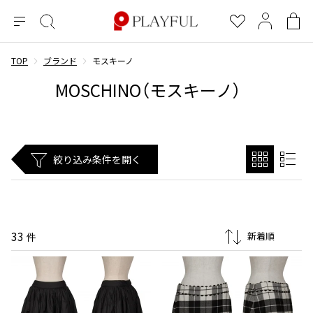
メ
絞
お
マ
シ
ニ
り
気
イ
ョ
ュ
込
に
ペ
ッ
TOP
ブランド
モスキーノ
×
ブランドA-Z
INDEX
more brands
トップス
トップス
すべての新着アイテムを表示
すべてのSALEアイテムを表示
ー
み
入
ー
ピ
MOSCHINO（モスキーノ）
検
り
ジ
ン
COMME des GARÇONS
索
グ
長袖ブラウス・シャツ
長袖シャツ
ブランド
レディース
バ
半袖ブラウス・シャツ
半袖シャツ
BLACK COMME des GARCONS
ッ
ブラックコムデギャルソン
グ
コムデギャルソン
トップス
カーディガン
ニット
絞り込み条件を開く
COMME des GARCONS
ジュンヤワタナベ
ボトムス
ニット
カーディガン
コムデギャルソン
ヨウジヤマモト
アウター
COMME des GARCONS COMME des GARCONS
パーカー・スウェット
パーカー・スウェット
コムデギャルソン コムデギャルソン
ワイズ
アクセサリー
ワンピース
ベスト
33
COMME des GARCONS HOMME
件
ワイスリー
ベスト・ボレロ
カットソー
コムデギャルソンオム
COMME des GARCONS HOMME DEUX
リミフゥ
Tシャツ・カットソー
Tシャツ・ポロシャツ
メンズ
コムデギャルソン オムドゥ
イッセイミヤケ
ノースリーブ
ノースリーブ
COMME des GARCONS HOMME PLUS