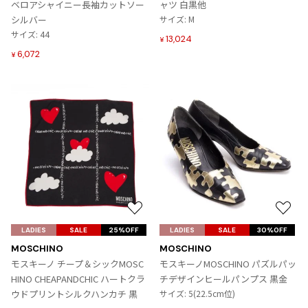
に
に
ベロアシャイニー長袖カットソー
ャツ 白黒他
ISSEY MIYAKE MEN / IM MEN
追
追
シルバー
サイズ: M
イッセイミヤケメン / アイムメン
加
加
サイズ: 44
13,024
¥
6,072
¥
PLEATS PLEAS
PLEATS PLEASE
プリーツプリーズ
Jean Paul GAULTIER
Jean-Paul GAULTIER
ジャンポールゴルチエ
お
お
気
気
LADIES
Jean-Paul GAULTIER CLASSIQUE
SALE
25%OFF
LADIES
SALE
30%OFF
に
に
ジャンポールゴルチエクラシック
MOSCHINO
MOSCHINO
入
入
モスキーノ チープ＆シックMOSC
モスキーノMOSCHINO パズルパッ
Jean-Paul GAULTIER FEMME
り
り
HINO CHEAPANDCHIC ハートクラ
チデザインヒールパンプス 黒金
ジャンポールゴルチエファム
に
に
ウドプリントシルクハンカチ 黒
サイズ: 5(22.5cm位)
Jean-Paul GAULTIER HOMME
追
追