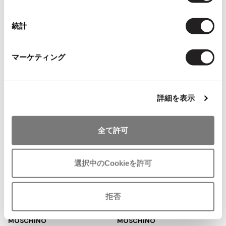
択
お
お
その他アクセサリー
メガネ・サングラス
Y's
気
気
MENS
SALE
50%OFF
LADIES
10%OFF
メガネ・サングラス
統計
に
に
MOSCHINO
MOSCHINO
入
入
Y's
モスキーノMOSCHINO シルクドッ
モスキーノMOSCHINO ダンサープ
り
り
ワイズ
トデザインネクタイ 深緑ブラウン
リント装飾デザインTシャツ 黒他
マーケティング
に
に
サイズ: ー
サイズ: S位
Y's for men
追
追
ワイズフォーメン
3,245
6,831
¥
¥
2026.07.16
加
加
Denim
詳細を表示
Y-3
すべてを表示
全て許可
Y-3
ワイスリー
選択中のCookieを許可
LIMI feu
お
お
拒否
LIMI feu
気
気
LADIES
SALE
50%OFF
LADIES
SALE
20%OFF
リミフゥ
に
に
MOSCHINO
MOSCHINO