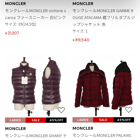
に
に
MONCLER
MONCLER
入
入
ISSEY MIYAKE
モンクレールMONCLER vivtorie s
モンクレールMONCLER GAMME R
り
り
caroa ファースニーカー 白ピンク
OUGE ATACAMA 裾フリルダブルジ
に
に
サイズ: 39(24.5位)
ップジャケット 赤
BAO BAO ISSEY MIYAKE
追
追
サイズ: 1
バオバオ イッセイミヤケ
21,307
¥
加
加
HOMME PLISSE ISSEY MIYAKE
89,540
¥
オムプリッセイッセイミヤケ
ISSEY MIYAKE
イッセイミヤケ
ISSEY MIYAKE 132 5.
イッセイミヤケ 132 5.
ISSEY MIYAKE A-POC
イッセイミヤケエイポック
ISSEY MIYAKE FETE
イッセイミヤケフェット
お
お
ISSEY MIYAKE HaaT
気
気
LADIES
SALE
45%OFF
LADIES
SALE
45%OFF
イッセイミヤケハート
に
に
MONCLER
MONCLER
ISSEY MIYAKE me
入
入
モンクレールMONCLER PALAVIS
モンクレールMONCLER GHANY ナ
イッセイミヤケミー