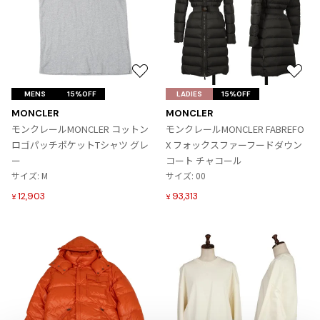
プリーツプリーズ
トップス
コムデギャルソンオムプリュス
COMME des GARCONS SHIRT
ジャンポールゴルチエ
ボトムス
ボトムス
ボトムス
コムデギャルソンシャツ
2026.07.29
ヴィヴィアンウエストウッド
アウター
robe de chambre COMME des GARCONS
Sunglass
ローブドシャンブル コムデギャルソン
スカート
ウールパンツ
お
お
メゾン マルジェラ
アクセサリー
気
気
MENS
tricot COMME des GARCONS
15%OFF
LADIES
15%OFF
パンツ
コットンパンツ
に
に
トリコ コムデギャルソン
MONCLER
MONCLER
入
入
デニム
デニム
モンクレールMONCLER コットン
モンクレールMONCLER FABREFO
レディース
り
り
ロゴパッチポケットTシャツ グレ
X フォックスファーフードダウン
ハーフパンツ・キュロット
サルエルパンツ
JUNYA WATANABE
に
に
ー
コート チャコール
追
追
サルエルパンツ
ハーフパンツ
トップス
サイズ: M
サイズ: 00
加
加
GANRYU
12,903
93,313
その他のボトムス
その他のボトムス
¥
¥
ボトムス
ガンリュウ
アウター
JUNYA WATANABE
ジュンヤワタナベ
アクセサリー
アウター
アウター
JUNYA WATANABE MAN
ジュンヤワタナベマン
ジャケット
スーツ
メンズ
コート
ジャケット