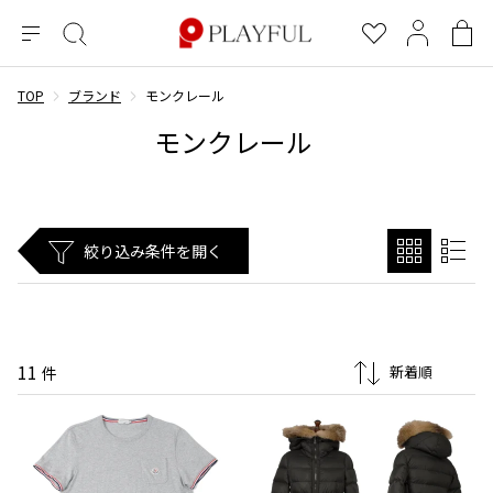
メ
絞
お
マ
シ
ニ
り
気
イ
ョ
ュ
込
に
ペ
ッ
TOP
ブランド
モンクレール
×
ブランドA-Z
INDEX
more brands
トップス
トップス
すべての新着アイテムを表示
すべてのSALEアイテムを表示
ー
み
入
ー
ピ
モンクレール
検
り
ジ
ン
COMME des GARÇONS
索
グ
長袖ブラウス・シャツ
長袖シャツ
ブランド
レディース
バ
半袖ブラウス・シャツ
半袖シャツ
BLACK COMME des GARCONS
ッ
ブラックコムデギャルソン
グ
コムデギャルソン
トップス
カーディガン
ニット
絞り込み条件を開く
COMME des GARCONS
ジュンヤワタナベ
ボトムス
ニット
カーディガン
コムデギャルソン
ヨウジヤマモト
アウター
COMME des GARCONS COMME des GARCONS
パーカー・スウェット
パーカー・スウェット
コムデギャルソン コムデギャルソン
ワイズ
アクセサリー
ワンピース
ベスト
11
COMME des GARCONS HOMME
件
ワイスリー
ベスト・ボレロ
カットソー
コムデギャルソンオム
COMME des GARCONS HOMME DEUX
リミフゥ
Tシャツ・カットソー
Tシャツ・ポロシャツ
メンズ
コムデギャルソン オムドゥ
イッセイミヤケ
ノースリーブ
ノースリーブ
COMME des GARCONS HOMME PLUS