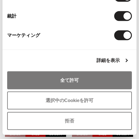
択
お
お
その他アクセサリー
メガネ・サングラス
Y's
気
気
LADIES
SALE
30%OFF
LADIES
SALE
30%OFF
メガネ・サングラス
統計
に
に
MONCLER
MONCLER
入
入
Y's
モンクレールMONCLER BERENGE
モンクレールMONCLER カラフル
り
り
ワイズ
RE ベレンジェール フード脱着ダ
ダウンベスト マルチ
マーケティング
に
に
ウンジャケット ピンク
サイズ: 00
Y's for men
追
追
サイズ: 1
ワイズフォーメン
38,346
¥
2026.07.16
加
加
46,046
Denim
¥
詳細を表示
Y-3
すべてを表示
全て許可
Y-3
ワイスリー
選択中のCookieを許可
LIMI feu
拒否
LIMI feu
お
お
リミフゥ
気
気
LADIES
SALE
35%OFF
LADIES
SALE
45%OFF