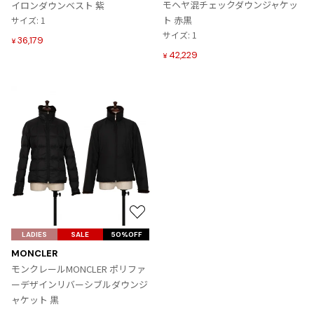
り
り
モヘヤ混チェックダウンジャケッ
イロンダウンベスト 紫
に
ISSEY MIYAKE MEN / IM MEN
に
ト 赤黒
サイズ: 1
追
イッセイミヤケメン / アイムメン
追
サイズ: 1
36,179
¥
加
加
42,229
¥
PLEATS PLEAS
PLEATS PLEASE
プリーツプリーズ
Jean Paul GAULTIER
Jean-Paul GAULTIER
ジャンポールゴルチエ
お
気
LADIES
SALE
50%OFF
Jean-Paul GAULTIER CLASSIQUE
に
ジャンポールゴルチエクラシック
MONCLER
入
モンクレールMONCLER ポリファ
Jean-Paul GAULTIER FEMME
り
ーデザインリバーシブルダウンジ
ジャンポールゴルチエファム
に
ャケット 黒
Jean-Paul GAULTIER HOMME
追