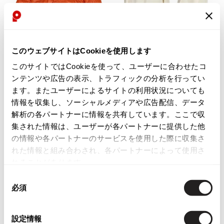
Yohji Yamamoto
ブルゾン
ブルゾン
トップス
B Yohji Yamamoto
お
お
スーツ
コート
ボトムス
ビーヨウジヤマモト
気
気
MENS
SALE
20%OFF
LADIES
SALE
30%OFF
Ground Y
このウェブサイトはCookieを使用します
に
に
アウター
MONCLER
MONCLER
2026.07.23
グラウンドワイ
入
入
モンクレールMONCLER KARAKOR
モンクレールMONCLER コットン
このサイトではCookieを使って、ユーザーに合わせたコ
アクセサリー
アクセサリー
Dye
アクセサリー
り
り
REGULATION Yohji Yamamoto
UM ダウンジャケット オレンジ
スリットデザインロゴ刺繍スウェ
ンテンツや広告の表示、トラフィックの分析を行ってい
に
に
レギュレーション ヨウジヤマモト
サイズ: 2
ット アイボリー
ます。またユーザーによるサイトの利用状況についても
バッグ
バッグ
追
追
S'YTE
サイズ: M位
70,224
情報を収集し、ソーシャルメディアや広告配信、データ
¥
加
加
サイト
帽子
帽子
18,326
解析の各パートナーに情報を共有しています。ここで収
¥
Yohji Yamamoto
集された情報は、ユーザーが各パートナーに提供した他
ストール・マフラー
ストール・マフラー
ヨウジヤマモト
の情報や各パートナーのサービスを使用した際に収集さ
ベルト・サスペンダー
ネクタイ
Yohji Yamamoto FEMME
れた情報と組み合わされ、各パートナーによって使用さ
ヨウジヤマモト ファム
れることがあります。
パンプス
ベルト・サスペンダー
Yohji Yamamoto NOIR
同
ミュール・サンダル
ブーツ・シューズ
ヨウジヤマモト ノアール
必須
意
Yohji Yamamoto POUR HOMME
ブーツ・シューズ
スニーカー・サンダル
の
ヨウジヤマモト プールオム
選
スニーカー
その他のアクセサリー
設定情報