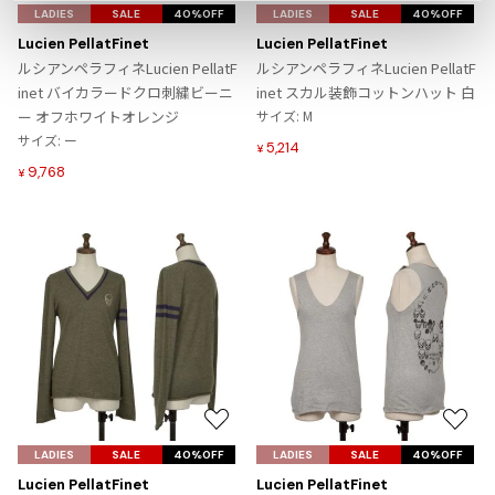
気
気
LADIES
SALE
40%OFF
LADIES
SALE
40%OFF
ISSEY MIYAKE
に
に
Lucien PellatFinet
Lucien PellatFinet
入
入
ルシアンペラフィネLucien PellatF
ルシアンペラフィネLucien PellatF
り
り
BAO BAO ISSEY MIYAKE
inet バイカラードクロ刺繍ビーニ
inet スカル装飾コットンハット 白
に
に
バオバオ イッセイミヤケ
ー オフホワイトオレンジ
サイズ: M
追
追
サイズ: ー
HOMME PLISSE ISSEY MIYAKE
5,214
¥
加
加
オムプリッセイッセイミヤケ
9,768
¥
ISSEY MIYAKE
イッセイミヤケ
ISSEY MIYAKE 132 5.
イッセイミヤケ 132 5.
ISSEY MIYAKE A-POC
イッセイミヤケエイポック
ISSEY MIYAKE FETE
イッセイミヤケフェット
ISSEY MIYAKE HaaT
お
お
イッセイミヤケハート
気
気
LADIES
SALE
40%OFF
LADIES
SALE
40%OFF
ISSEY MIYAKE me
に
に
Lucien PellatFinet
Lucien PellatFinet
イッセイミヤケミー