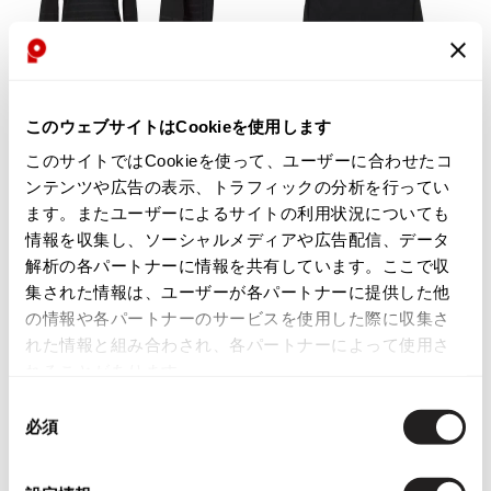
Yohji Yamamoto
ブルゾン
ブルゾン
トップス
B Yohji Yamamoto
スーツ
コート
ボトムス
ビーヨウジヤマモト
お
お
Ground Y
アウター
気
気
LADIES
SALE
40%OFF
LADIES
SALE
40%OFF
このウェブサイトはCookieを使用します
2026.07.29
グラウンドワイ
に
に
アクセサリー
アクセサリー
Sunglass
Lucien PellatFinet
Lucien PellatFinet
アクセサリー
このサイトではCookieを使って、ユーザーに合わせたコ
REGULATION Yohji Yamamoto
入
入
ルシアンペラフィネLucien Pellati
ルシアンペラフィネLucien Pellati
レギュレーション ヨウジヤマモト
ンテンツや広告の表示、トラフィックの分析を行ってい
り
り
Finet スカルストライプカットソ
Finet スタースカルプリントTシャ
バッグ
バッグ
ます。またユーザーによるサイトの利用状況についても
S'YTE
に
に
ー 黒
ツ 黒
情報を収集し、ソーシャルメディアや広告配信、データ
サイト
追
追
帽子
帽子
サイズ: S
サイズ: M
加
加
解析の各パートナーに情報を共有しています。ここで収
Yohji Yamamoto
9,768
8,448
¥
¥
ストール・マフラー
ストール・マフラー
集された情報は、ユーザーが各パートナーに提供した他
ヨウジヤマモト
の情報や各パートナーのサービスを使用した際に収集さ
ベルト・サスペンダー
ネクタイ
Yohji Yamamoto FEMME
れた情報と組み合わされ、各パートナーによって使用さ
ヨウジヤマモト ファム
パンプス
ベルト・サスペンダー
れることがあります。
Yohji Yamamoto NOIR
ミュール・サンダル
ブーツ・シューズ
ヨウジヤマモト ノアール
同
必須
Yohji Yamamoto POUR HOMME
意
ブーツ・シューズ
スニーカー・サンダル
ヨウジヤマモト プールオム
の
スニーカー
その他のアクセサリー
選