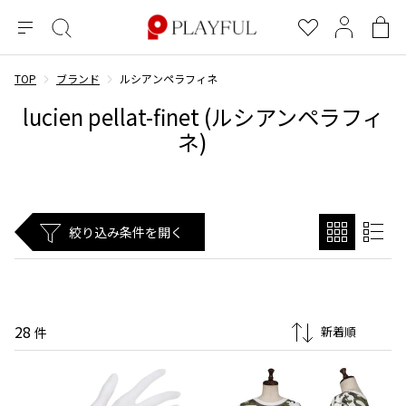
メ
絞
お
マ
シ
ニ
り
気
イ
ョ
ュ
込
に
ペ
ッ
TOP
ブランド
ルシアンペラフィネ
×
ブランドA-Z
INDEX
more brands
トップス
トップス
すべての新着アイテムを表示
すべてのSALEアイテムを表示
ー
み
入
ー
ピ
lucien pellat-finet (ルシアンペラフィ
検
り
ジ
ン
COMME des GARÇONS
ネ)
索
グ
長袖ブラウス・シャツ
長袖シャツ
ブランド
レディース
バ
半袖ブラウス・シャツ
半袖シャツ
BLACK COMME des GARCONS
ッ
ブラックコムデギャルソン
グ
コムデギャルソン
トップス
カーディガン
ニット
COMME des GARCONS
ジュンヤワタナベ
ボトムス
絞り込み条件を開く
ニット
カーディガン
コムデギャルソン
ヨウジヤマモト
アウター
COMME des GARCONS COMME des GARCONS
パーカー・スウェット
パーカー・スウェット
コムデギャルソン コムデギャルソン
ワイズ
アクセサリー
ワンピース
ベスト
COMME des GARCONS HOMME
ワイスリー
ベスト・ボレロ
カットソー
コムデギャルソンオム
28
件
COMME des GARCONS HOMME DEUX
リミフゥ
Tシャツ・カットソー
Tシャツ・ポロシャツ
メンズ
コムデギャルソン オムドゥ
イッセイミヤケ
ノースリーブ
ノースリーブ
COMME des GARCONS HOMME PLUS