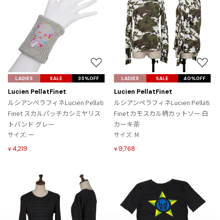
プリーツプリーズ
トップス
コムデギャルソンオムプリュス
COMME des GARCONS SHIRT
ジャンポールゴルチエ
ボトムス
ボトムス
ボトムス
コムデギャルソンシャツ
2026.08.08
ヴィヴィアンウエストウッド
アウター
robe de chambre COMME des GARCONS
Mesh
ローブドシャンブル コムデギャルソン
スカート
ウールパンツ
メゾン マルジェラ
アクセサリー
tricot COMME des GARCONS
お
お
パンツ
コットンパンツ
トリコ コムデギャルソン
気
気
LADIES
SALE
35%OFF
LADIES
SALE
40%OFF
デニム
デニム
に
に
Lucien PellatFinet
Lucien PellatFinet
レディース
入
入
ルシアンペラフィネLucien Pellati
ルシアンペラフィネLucien Pellati
ハーフパンツ・キュロット
サルエルパンツ
JUNYA WATANABE
り
り
Finet スカルパッチカシミヤリス
Finet カモスカル柄カットソー 白
サルエルパンツ
ハーフパンツ
トップス
に
に
トバンド グレー
カーキ茶
GANRYU
追
追
サイズ: ー
サイズ: M
その他のボトムス
その他のボトムス
ボトムス
ガンリュウ
加
加
4,219
9,768
¥
¥
アウター
JUNYA WATANABE
ジュンヤワタナベ
アクセサリー
アウター
アウター
JUNYA WATANABE MAN
ジュンヤワタナベマン
ジャケット
スーツ
メンズ
コート
ジャケット