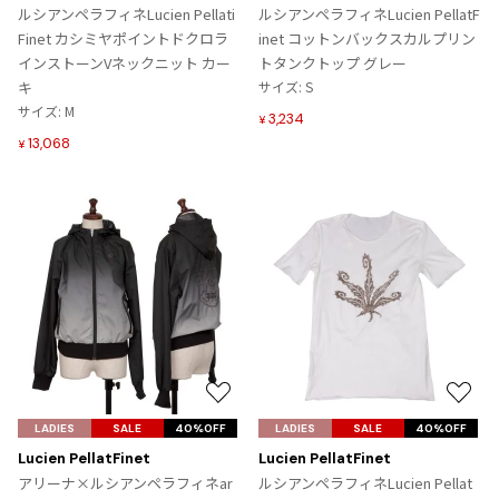
入
入
ルシアンペラフィネLucien Pellati
ルシアンペラフィネLucien PellatF
ISSEY MIYAKE MEN / IM MEN
り
り
Finet カシミヤポイントドクロラ
inet コットンバックスカルプリン
イッセイミヤケメン / アイムメン
に
に
インストーンVネックニット カー
トタンクトップ グレー
追
追
キ
サイズ: S
加
加
サイズ: M
PLEATS PLEAS
3,234
¥
13,068
¥
PLEATS PLEASE
プリーツプリーズ
Jean Paul GAULTIER
Jean-Paul GAULTIER
ジャンポールゴルチエ
Jean-Paul GAULTIER CLASSIQUE
ジャンポールゴルチエクラシック
お
お
気
気
Jean-Paul GAULTIER FEMME
LADIES
SALE
40%OFF
LADIES
SALE
40%OFF
に
に
ジャンポールゴルチエファム
Lucien PellatFinet
Lucien PellatFinet
入
入
アリーナ×ルシアンペラフィネar
ルシアンペラフィネLucien Pellat
Jean-Paul GAULTIER HOMME