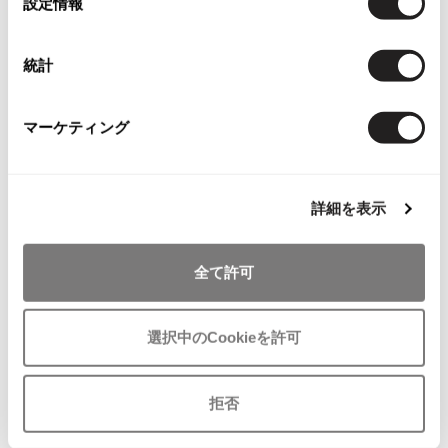
設定情報
その他アクセサリー
メガネ・サングラス
択
Y's
お
お
メガネ・サングラス
気
気
LADIES
SALE
40%OFF
LADIES
SALE
40%OFF
統計
Y's
に
に
Lucien PellatFinet
Lucien PellatFinet
ワイズ
入
入
ルシアンペラフィネLucien Pellati
ルシアンペラフィネLucien Pellati
り
り
Y's for men
マーケティング
Finet スカルジャガードラメニッ
Finet スカル刺繍カシミヤボーダ
に
に
ワイズフォーメン
ト半袖カーディガン 黒ゴールド
ーニット 黒黄緑
2026.07.23
追
追
サイズ: S
サイズ: S
Dye
加
加
13,728
13,068
¥
¥
詳細を表示
Y-3
すべてを表示
Y-3
全て許可
ワイスリー
選択中のCookieを許可
LIMI feu
LIMI feu
拒否
リミフゥ
お
お