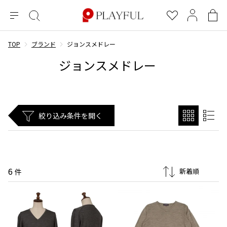
メ
絞
お
マ
シ
ニ
り
気
イ
ョ
ュ
込
に
ペ
ッ
TOP
ブランド
ジョンスメドレー
×
ブランドA-Z
INDEX
more brands
トップス
トップス
すべての新着アイテムを表示
すべてのSALEアイテムを表示
ー
み
入
ー
ピ
ジョンスメドレー
検
り
ジ
ン
COMME des GARÇONS
索
グ
長袖ブラウス・シャツ
長袖シャツ
ブランド
レディース
バ
半袖ブラウス・シャツ
半袖シャツ
BLACK COMME des GARCONS
ッ
ブラックコムデギャルソン
グ
コムデギャルソン
トップス
カーディガン
ニット
絞り込み条件を開く
COMME des GARCONS
ジュンヤワタナベ
ボトムス
ニット
カーディガン
コムデギャルソン
ヨウジヤマモト
アウター
COMME des GARCONS COMME des GARCONS
パーカー・スウェット
パーカー・スウェット
コムデギャルソン コムデギャルソン
ワイズ
アクセサリー
ワンピース
ベスト
6
COMME des GARCONS HOMME
件
ワイスリー
ベスト・ボレロ
カットソー
コムデギャルソンオム
COMME des GARCONS HOMME DEUX
リミフゥ
Tシャツ・カットソー
Tシャツ・ポロシャツ
メンズ
コムデギャルソン オムドゥ
イッセイミヤケ
ノースリーブ
ノースリーブ
COMME des GARCONS HOMME PLUS