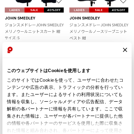
お
お
その他アクセサリー
メガネ・サングラス
Y's
気
気
LADIES
SALE
40%OFF
LADIES
SALE
40%OFF
メガネ・サングラス
に
に
JOHN SMEDLEY
JOHN SMEDLEY
入
入
Y's
ジョンスメドレーJOHN SMEDLEY
ジョンスメドレーJOHN SMEDLEY
り
り
ワイズ
メリノウールニットスカート 紺
メリノウールノースリーブニット
に
に
サイズ: S
ベスト 紺
Y's for men
追
追
サイズ: S
ワイズフォーメン
5,874
¥
2026.07.16
加
加
5,214
Denim
¥
Y-3
すべてを表示
このウェブサイトはCookieを使用します
Y-3
このサイトではCookieを使って、ユーザーに合わせたコ
ワイスリー
ンテンツや広告の表示、トラフィックの分析を行ってい
Tags
ます。またユーザーによるサイトの利用状況についても
情報を収集し、ソーシャルメディアや広告配信、データ
LIMI feu
#〜80年代
#秋冬
#90年代
#コレクション
解析の各パートナーに情報を共有しています。ここで収
集された情報は、ユーザーが各パートナーに提供した他
LIMI feu
#春夏
#2000年代
#2010年代
#変形
の情報や各パートナーのサービスを使用した際に収集さ
リミフゥ
#モノトーン
#メッシュ/チュール
れた情報と組み合わされ、各パートナーによって使用さ