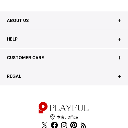
ABOUT US
会社概要
HELP
店舗情報
はじめての方へ
CUSTOMER CARE
買取について
よくあるご質問
ショッピングガイド
サステナブルへの取り組み
REGAL
お問い合わせ
会員特典サービス
特定商取引法に基づく表記
配送について
会員登録
プライバシーポリシー
返品について
お客様の声
本店 / Office
Cookieポリシー
お問い合わせ