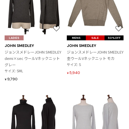
プリーツプリーズ
トップス
コムデギャルソンオムプリュス
COMME des GARCONS SHIRT
ジャンポールゴルチエ
ボトムス
ボトムス
ボトムス
コムデギャルソンシャツ
2026.07.29
ヴィヴィアンウエストウッド
アウター
robe de chambre COMME des GARCONS
Sunglass
ローブドシャンブル コムデギャルソン
スカート
ウールパンツ
お
お
メゾン マルジェラ
アクセサリー
気
気
LADIES
tricot COMME des GARCONS
MENS
SALE
50%OFF
パンツ
コットンパンツ
に
に
トリコ コムデギャルソン
JOHN SMEDLEY
JOHN SMEDLEY
入
入
デニム
デニム
ジョンスメドレーJOHN SMEDLEY
ジョンスメドレーJOHN SMEDLEY
レディース
り
り
demi×sec ウールVネックニット
杢ウールVネックニット モカ
ハーフパンツ・キュロット
サルエルパンツ
JUNYA WATANABE
に
に
グレー
サイズ: S
追
追
サルエルパンツ
ハーフパンツ
トップス
サイズ: SML
5,940
¥
加
加
GANRYU
9,790
その他のボトムス
その他のボトムス
¥
ボトムス
ガンリュウ
アウター
JUNYA WATANABE
ジュンヤワタナベ
アクセサリー
アウター
アウター
JUNYA WATANABE MAN
ジュンヤワタナベマン
ジャケット
スーツ
メンズ
コート
ジャケット