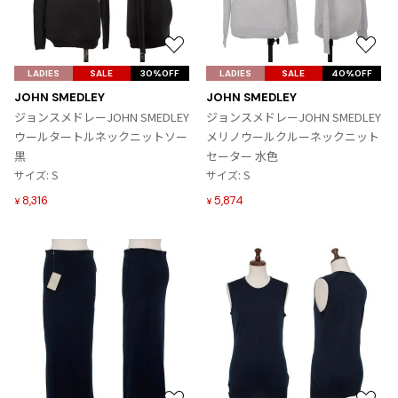
Yohji Yamamoto
ブルゾン
ブルゾン
トップス
B Yohji Yamamoto
お
お
スーツ
コート
ボトムス
ビーヨウジヤマモト
気
気
LADIES
SALE
30%OFF
LADIES
SALE
40%OFF
Ground Y
に
に
アウター
JOHN SMEDLEY
JOHN SMEDLEY
2026.07.23
グラウンドワイ
入
入
ジョンスメドレーJOHN SMEDLEY
ジョンスメドレーJOHN SMEDLEY
アクセサリー
アクセサリー
Dye
アクセサリー
り
り
REGULATION Yohji Yamamoto
ウールタートルネックニットソー
メリノウールクルーネックニット
に
に
レギュレーション ヨウジヤマモト
黒
セーター 水色
バッグ
バッグ
追
追
サイズ: S
S'YTE
サイズ: S
加
加
サイト
帽子
帽子
8,316
5,874
¥
¥
Yohji Yamamoto
ストール・マフラー
ストール・マフラー
ヨウジヤマモト
ベルト・サスペンダー
ネクタイ
Yohji Yamamoto FEMME
ヨウジヤマモト ファム
パンプス
ベルト・サスペンダー
Yohji Yamamoto NOIR
ミュール・サンダル
ブーツ・シューズ
ヨウジヤマモト ノアール
Yohji Yamamoto POUR HOMME
ブーツ・シューズ
スニーカー・サンダル
ヨウジヤマモト プールオム
スニーカー
その他のアクセサリー