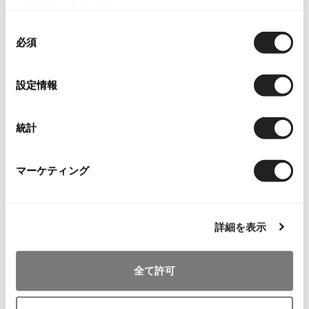
れることがあります。
ISSEY MIYAKE
同
必須
意
BAO BAO ISSEY MIYAKE
の
バオバオ イッセイミヤケ
選
設定情報
HOMME PLISSE ISSEY MIYAKE
択
オムプリッセイッセイミヤケ
ISSEY MIYAKE
統計
イッセイミヤケ
ISSEY MIYAKE 132 5.
イッセイミヤケ 132 5.
マーケティング
ISSEY MIYAKE A-POC
イッセイミヤケエイポック
ISSEY MIYAKE FETE
詳細を表示
イッセイミヤケフェット
ISSEY MIYAKE HaaT
全て許可
イッセイミヤケハート
ISSEY MIYAKE me
イッセイミヤケミー