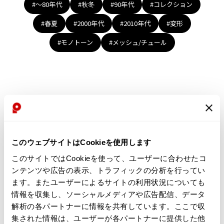
Yohji Yamamoto
#〜80年代
#秋冬
#90年代
#コレクション
ブルゾン
ブルゾン
トップス
#春夏
#2000年代
#2010年代
#変形
B Yohji Yamamoto
スーツ
コート
ボトムス
ビーヨウジヤマモト
#モノトーン
#メッシュ/チュール
Ground Y
アウター
2026.07.23
グラウンドワイ
アクセサリー
アクセサリー
Dye
アクセサリー
REGULATION Yohji Yamamoto
レギュレーション ヨウジヤマモト
バッグ
バッグ
S'YTE
サイト
帽子
帽子
Yohji Yamamoto
ストール・マフラー
ストール・マフラー
ヨウジヤマモト
このウェブサイトはCookieを使用します
ベルト・サスペンダー
ネクタイ
Yohji Yamamoto FEMME
このサイトではCookieを使って、ユーザーに合わせたコ
ヨウジヤマモト ファム
パンプス
ベルト・サスペンダー
ンテンツや広告の表示、トラフィックの分析を行ってい
Yohji Yamamoto NOIR
ミュール・サンダル
ブーツ・シューズ
ます。またユーザーによるサイトの利用状況についても
ヨウジヤマモト ノアール
情報を収集し、ソーシャルメディアや広告配信、データ
Yohji Yamamoto POUR HOMME
ブーツ・シューズ
スニーカー・サンダル
解析の各パートナーに情報を共有しています。ここで収
ヨウジヤマモト プールオム
スニーカー
その他のアクセサリー
集された情報は、ユーザーが各パートナーに提供した他