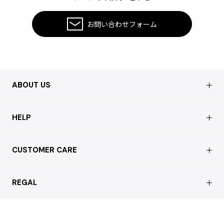
ISSEY MIYAKE MEN / IM MEN
イッセイミヤケメン / アイムメン
お問い合わせフォーム
PLEATS PLEAS
PLEATS PLEASE
ABOUT US
プリーツプリーズ
会社概要
HELP
Jean Paul GAULTIER
店舗情報
Jean-Paul GAULTIER
はじめての方へ
CUSTOMER CARE
ジャンポールゴルチエ
買取について
よくあるご質問
Jean-Paul GAULTIER CLASSIQUE
ショッピングガイド
サステナブルへの取り組み
ジャンポールゴルチエクラシック
REGAL
お問い合わせ
Jean-Paul GAULTIER FEMME
会員特典サービス
ジャンポールゴルチエファム
特定商取引法に基づく表記
配送について
Jean-Paul GAULTIER HOMME
会員登録