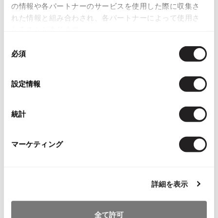
の情報や各パートナーのサービスを使用した際に収集さ
その他アクセサリー
メガネ・サングラス
Y's
れた情報と組み合わされ、各パートナーによって使用さ
メガネ・サングラス
れることがあります。
Y's
同
ワイズ
必須
意
Y's for men
の
ワイズフォーメン
2026.07.16
選
設定情報
Denim
択
Y-3
すべてを表示
統計
Y-3
ワイスリー
マーケティング
LIMI feu
詳細を表示
LIMI feu
リミフゥ
全て許可