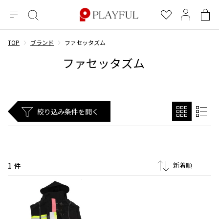
メ
絞
お
マ
シ
ニ
り
気
イ
ョ
ュ
込
に
ペ
ッ
TOP
ブランド
ファセッタズム
×
ブランドA-Z
INDEX
more brands
トップス
トップス
すべての新着アイテムを表示
すべてのSALEアイテムを表示
ー
み
入
ー
ピ
ファセッタズム
検
り
ジ
ン
COMME des GARÇONS
索
グ
長袖ブラウス・シャツ
長袖シャツ
ブランド
レディース
バ
半袖ブラウス・シャツ
半袖シャツ
BLACK COMME des GARCONS
ッ
ブラックコムデギャルソン
グ
コムデギャルソン
トップス
カーディガン
ニット
絞り込み条件を開く
COMME des GARCONS
ジュンヤワタナベ
ボトムス
ニット
カーディガン
コムデギャルソン
ヨウジヤマモト
アウター
COMME des GARCONS COMME des GARCONS
パーカー・スウェット
パーカー・スウェット
コムデギャルソン コムデギャルソン
ワイズ
アクセサリー
ワンピース
ベスト
1
COMME des GARCONS HOMME
件
ワイスリー
ベスト・ボレロ
カットソー
コムデギャルソンオム
COMME des GARCONS HOMME DEUX
リミフゥ
Tシャツ・カットソー
Tシャツ・ポロシャツ
メンズ
コムデギャルソン オムドゥ
イッセイミヤケ
ノースリーブ
ノースリーブ
COMME des GARCONS HOMME PLUS