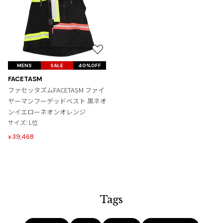
プリーツプリーズ
トップス
コムデギャルソンオムプリュス
COMME des GARCONS SHIRT
ジャンポールゴルチエ
ボトムス
ボトムス
ボトムス
コムデギャルソンシャツ
2026.07.29
ヴィヴィアンウエストウッド
アウター
robe de chambre COMME des GARCONS
Sunglass
ローブドシャンブル コムデギャルソン
スカート
ウールパンツ
お
メゾン マルジェラ
アクセサリー
気
MENS
tricot COMME des GARCONS
SALE
40%OFF
パンツ
コットンパンツ
に
トリコ コムデギャルソン
FACETASM
入
デニム
デニム
ファセッタズムFACETASM ファイ
レディース
り
ヤーマンフーデッドベスト 黒ネオ
ハーフパンツ・キュロット
サルエルパンツ
JUNYA WATANABE
に
ンイエローネオンオレンジ
追
サルエルパンツ
ハーフパンツ
トップス
サイズ: L位
加
GANRYU
39,468
その他のボトムス
その他のボトムス
¥
ボトムス
ガンリュウ
アウター
JUNYA WATANABE
ジュンヤワタナベ
アクセサリー
アウター
アウター
JUNYA WATANABE MAN
ジュンヤワタナベマン
Tags
ジャケット
スーツ
メンズ
コート
ジャケット