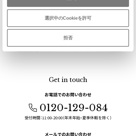
ISSEY MIYAKE
選択中のCookieを許可
BAO BAO ISSEY MIYAKE
バオバオ イッセイミヤケ
拒否
HOMME PLISSE ISSEY MIYAKE
オムプリッセイッセイミヤケ
ISSEY MIYAKE
イッセイミヤケ
ISSEY MIYAKE 132 5.
イッセイミヤケ 132 5.
Get in touch
ISSEY MIYAKE A-POC
イッセイミヤケエイポック
お電話でのお問い合わせ
ISSEY MIYAKE FETE
0120-129-084
イッセイミヤケフェット
ISSEY MIYAKE HaaT
受付時間：11:00-20:00（年末年始・夏季休暇を除く）
イッセイミヤケハート
ISSEY MIYAKE me
メールでのお問い合わせ
イッセイミヤケミー