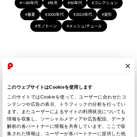
Yohji Yamamoto
#〜80年代
#秋冬
#90年代
#コレクション
ブルゾン
ブルゾン
トップス
#春夏
#2000年代
#2010年代
#変形
B Yohji Yamamoto
スーツ
コート
ボトムス
ビーヨウジヤマモト
#モノトーン
#メッシュ/チュール
Ground Y
アウター
2026.07.23
グラウンドワイ
アクセサリー
アクセサリー
Dye
アクセサリー
REGULATION Yohji Yamamoto
レギュレーション ヨウジヤマモト
バッグ
バッグ
S'YTE
サイト
帽子
帽子
Yohji Yamamoto
ストール・マフラー
ストール・マフラー
ヨウジヤマモト
このウェブサイトはCookieを使用します
ベルト・サスペンダー
ネクタイ
Yohji Yamamoto FEMME
このサイトではCookieを使って、ユーザーに合わせたコ
ヨウジヤマモト ファム
パンプス
ベルト・サスペンダー
ンテンツや広告の表示、トラフィックの分析を行ってい
Yohji Yamamoto NOIR
ミュール・サンダル
ブーツ・シューズ
ます。またユーザーによるサイトの利用状況についても
ヨウジヤマモト ノアール
情報を収集し、ソーシャルメディアや広告配信、データ
Yohji Yamamoto POUR HOMME
ブーツ・シューズ
スニーカー・サンダル
解析の各パートナーに情報を共有しています。ここで収
ヨウジヤマモト プールオム
スニーカー
その他のアクセサリー
集された情報は、ユーザーが各パートナーに提供した他