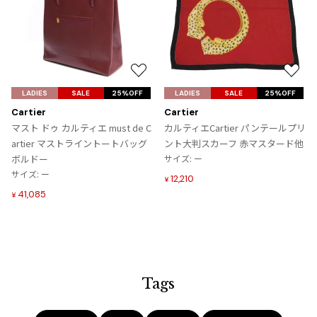
プリーツプリーズ
トップス
コムデギャルソンオムプリュス
COMME des GARCONS SHIRT
ジャンポールゴルチエ
ボトムス
ボトムス
ボトムス
コムデギャルソンシャツ
2026.07.29
ヴィヴィアンウエストウッド
アウター
robe de chambre COMME des GARCONS
Sunglass
ローブドシャンブル コムデギャルソン
スカート
ウールパンツ
お
お
メゾン マルジェラ
アクセサリー
気
気
LADIES
tricot COMME des GARCONS
SALE
25%OFF
LADIES
SALE
25%OFF
パンツ
コットンパンツ
に
に
トリコ コムデギャルソン
Cartier
Cartier
入
入
デニム
デニム
マスト ドゥ カルティエ must de C
カルティエCartier パンテールプリ
レディース
り
り
artier マストライントートバッグ
ント大判スカーフ 赤マスタード他
ハーフパンツ・キュロット
サルエルパンツ
JUNYA WATANABE
に
に
ボルドー
サイズ: ー
追
追
サルエルパンツ
ハーフパンツ
トップス
サイズ: ー
12,210
¥
加
加
GANRYU
41,085
その他のボトムス
その他のボトムス
¥
ボトムス
ガンリュウ
アウター
JUNYA WATANABE
ジュンヤワタナベ
アクセサリー
アウター
アウター
JUNYA WATANABE MAN
ジュンヤワタナベマン
Tags
ジャケット
スーツ
メンズ
コート
ジャケット