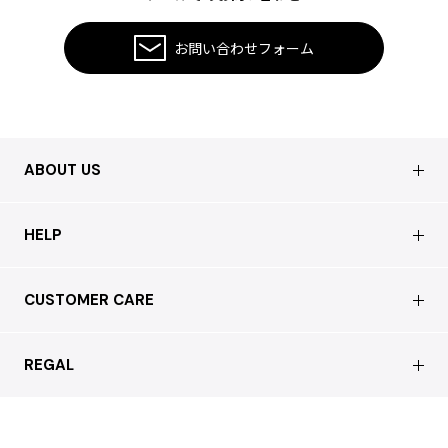
ISSEY MIYAKE MEN / IM MEN
イッセイミヤケメン / アイムメン
お問い合わせフォーム
PLEATS PLEAS
PLEATS PLEASE
ABOUT US
プリーツプリーズ
会社概要
HELP
Jean Paul GAULTIER
店舗情報
Jean-Paul GAULTIER
はじめての方へ
CUSTOMER CARE
ジャンポールゴルチエ
買取について
よくあるご質問
Jean-Paul GAULTIER CLASSIQUE
ショッピングガイド
サステナブルへの取り組み
ジャンポールゴルチエクラシック
REGAL
お問い合わせ
Jean-Paul GAULTIER FEMME
会員特典サービス
ジャンポールゴルチエファム
特定商取引法に基づく表記
配送について
Jean-Paul GAULTIER HOMME
会員登録