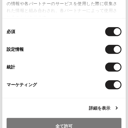
の情報や各パートナーのサービスを使用した際に収集さ
その他アクセサリー
メガネ・サングラス
Y's
れた情報と組み合わされ、各パートナーによって使用さ
メガネ・サングラス
れることがあります。
Y's
同
ワイズ
必須
意
Y's for men
の
ワイズフォーメン
2026.07.16
選
設定情報
Denim
択
Y-3
すべてを表示
統計
Y-3
ワイスリー
マーケティング
LIMI feu
詳細を表示
LIMI feu
リミフゥ
全て許可