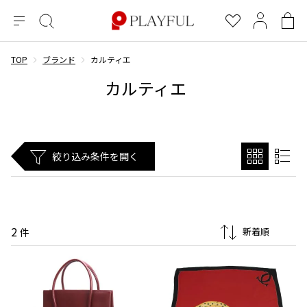
メ
絞
お
マ
シ
ニ
り
気
イ
ョ
ュ
込
に
ペ
ッ
TOP
ブランド
カルティエ
×
ブランドA-Z
INDEX
more brands
トップス
トップス
すべての新着アイテムを表示
すべてのSALEアイテムを表示
ー
み
入
ー
ピ
カルティエ
検
り
ジ
ン
COMME des GARÇONS
索
グ
長袖ブラウス・シャツ
長袖シャツ
ブランド
レディース
バ
半袖ブラウス・シャツ
半袖シャツ
BLACK COMME des GARCONS
ッ
ブラックコムデギャルソン
グ
コムデギャルソン
トップス
カーディガン
ニット
絞り込み条件を開く
COMME des GARCONS
ジュンヤワタナベ
ボトムス
ニット
カーディガン
コムデギャルソン
ヨウジヤマモト
アウター
COMME des GARCONS COMME des GARCONS
パーカー・スウェット
パーカー・スウェット
コムデギャルソン コムデギャルソン
ワイズ
アクセサリー
ワンピース
ベスト
2
COMME des GARCONS HOMME
件
ワイスリー
ベスト・ボレロ
カットソー
コムデギャルソンオム
COMME des GARCONS HOMME DEUX
リミフゥ
Tシャツ・カットソー
Tシャツ・ポロシャツ
メンズ
コムデギャルソン オムドゥ
イッセイミヤケ
ノースリーブ
ノースリーブ
COMME des GARCONS HOMME PLUS