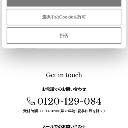
ISSEY MIYAKE
選択中のCookieを許可
BAO BAO ISSEY MIYAKE
バオバオ イッセイミヤケ
拒否
HOMME PLISSE ISSEY MIYAKE
オムプリッセイッセイミヤケ
ISSEY MIYAKE
イッセイミヤケ
ISSEY MIYAKE 132 5.
イッセイミヤケ 132 5.
Get in touch
ISSEY MIYAKE A-POC
イッセイミヤケエイポック
お電話でのお問い合わせ
ISSEY MIYAKE FETE
0120-129-084
イッセイミヤケフェット
ISSEY MIYAKE HaaT
受付時間：11:00-20:00（年末年始・夏季休暇を除く）
イッセイミヤケハート
ISSEY MIYAKE me
メールでのお問い合わせ
イッセイミヤケミー