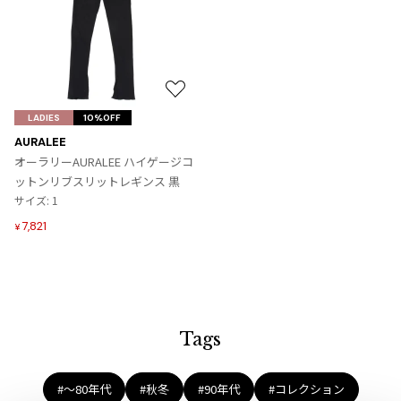
プリーツプリーズ
トップス
コムデギャルソンオムプリュス
COMME des GARCONS SHIRT
ジャンポールゴルチエ
ボトムス
ボトムス
ボトムス
コムデギャルソンシャツ
2026.08.08
ヴィヴィアンウエストウッド
アウター
robe de chambre COMME des GARCONS
Mesh
ローブドシャンブル コムデギャルソン
スカート
ウールパンツ
お
メゾン マルジェラ
アクセサリー
気
LADIES
tricot COMME des GARCONS
10%OFF
パンツ
コットンパンツ
に
トリコ コムデギャルソン
AURALEE
入
デニム
デニム
オーラリーAURALEE ハイゲージコ
レディース
り
ットンリブスリットレギンス 黒
ハーフパンツ・キュロット
サルエルパンツ
JUNYA WATANABE
に
サイズ: 1
追
サルエルパンツ
ハーフパンツ
トップス
7,821
¥
加
GANRYU
その他のボトムス
その他のボトムス
ボトムス
ガンリュウ
アウター
JUNYA WATANABE
ジュンヤワタナベ
アクセサリー
アウター
アウター
JUNYA WATANABE MAN
Tags
ジュンヤワタナベマン
ジャケット
スーツ
メンズ
#〜80年代
#秋冬
#90年代
#コレクション
コート
ジャケット