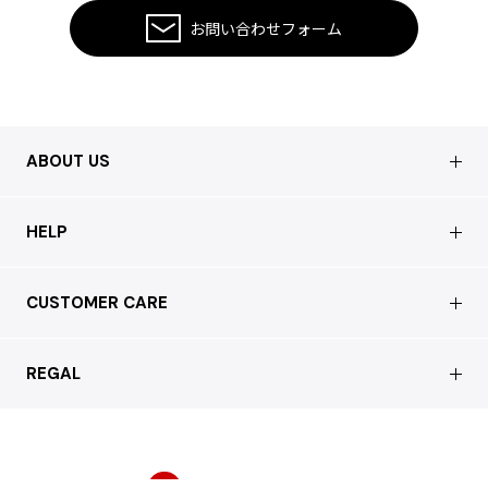
ISSEY MIYAKE MEN / IM MEN
お問い合わせフォーム
イッセイミヤケメン / アイムメン
PLEATS PLEAS
ABOUT US
PLEATS PLEASE
プリーツプリーズ
会社概要
HELP
Jean Paul GAULTIER
店舗情報
はじめての方へ
CUSTOMER CARE
Jean-Paul GAULTIER
買取について
ジャンポールゴルチエ
よくあるご質問
ショッピングガイド
サステナブルへの取り組み
Jean-Paul GAULTIER CLASSIQUE
REGAL
お問い合わせ
ジャンポールゴルチエクラシック
会員特典サービス
Jean-Paul GAULTIER FEMME
特定商取引法に基づく表記
配送について
ジャンポールゴルチエファム
会員登録
Jean-Paul GAULTIER HOMME
プライバシーポリシー
返品について