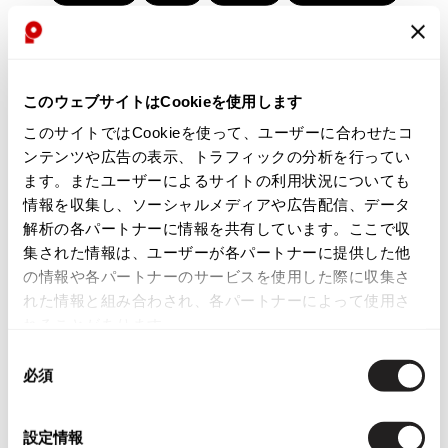
Yohji Yamamoto
#春夏
#2000年代
#2010年代
#変形
ブルゾン
ブルゾン
トップス
B Yohji Yamamoto
スーツ
コート
#モノトーン
#メッシュ/チュール
ボトムス
ビーヨウジヤマモト
Ground Y
このウェブサイトはCookieを使用します
アウター
2026.07.29
グラウンドワイ
このサイトではCookieを使って、ユーザーに合わせたコ
アクセサリー
アクセサリー
Sunglass
アクセサリー
REGULATION Yohji Yamamoto
ンテンツや広告の表示、トラフィックの分析を行ってい
レギュレーション ヨウジヤマモト
ます。またユーザーによるサイトの利用状況についても
バッグ
バッグ
S'YTE
情報を収集し、ソーシャルメディアや広告配信、データ
サイト
帽子
帽子
解析の各パートナーに情報を共有しています。ここで収
Yohji Yamamoto
集された情報は、ユーザーが各パートナーに提供した他
ストール・マフラー
ストール・マフラー
ヨウジヤマモト
の情報や各パートナーのサービスを使用した際に収集さ
ベルト・サスペンダー
ネクタイ
Yohji Yamamoto FEMME
れた情報と組み合わされ、各パートナーによって使用さ
ヨウジヤマモト ファム
れることがあります。
パンプス
ベルト・サスペンダー
Yohji Yamamoto NOIR
同
ミュール・サンダル
ブーツ・シューズ
ヨウジヤマモト ノアール
必須
意
Yohji Yamamoto POUR HOMME
ブーツ・シューズ
スニーカー・サンダル
の
ヨウジヤマモト プールオム
選
スニーカー
その他のアクセサリー
設定情報