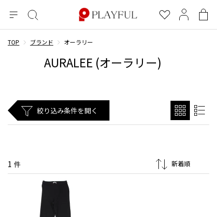
メ
絞
お
マ
シ
ニ
り
気
イ
ョ
ュ
込
に
ペ
ッ
TOP
ブランド
オーラリー
×
ブランドA-Z
INDEX
more brands
トップス
トップス
すべての新着アイテムを表示
すべてのSALEアイテムを表示
ー
み
入
ー
ピ
AURALEE (オーラリー)
検
り
ジ
ン
COMME des GARÇONS
索
グ
長袖ブラウス・シャツ
長袖シャツ
ブランド
レディース
バ
半袖ブラウス・シャツ
半袖シャツ
BLACK COMME des GARCONS
ッ
ブラックコムデギャルソン
グ
コムデギャルソン
トップス
カーディガン
ニット
絞り込み条件を開く
COMME des GARCONS
ジュンヤワタナベ
ボトムス
ニット
カーディガン
コムデギャルソン
ヨウジヤマモト
アウター
COMME des GARCONS COMME des GARCONS
パーカー・スウェット
パーカー・スウェット
コムデギャルソン コムデギャルソン
ワイズ
アクセサリー
ワンピース
ベスト
1
COMME des GARCONS HOMME
件
ワイスリー
ベスト・ボレロ
カットソー
コムデギャルソンオム
COMME des GARCONS HOMME DEUX
リミフゥ
Tシャツ・カットソー
Tシャツ・ポロシャツ
メンズ
コムデギャルソン オムドゥ
イッセイミヤケ
ノースリーブ
ノースリーブ
COMME des GARCONS HOMME PLUS