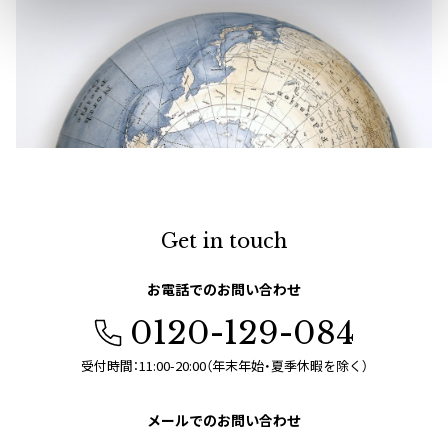
ISSEY MIYAKE
BAO BAO ISSEY MIYAKE
バオバオ イッセイミヤケ
HOMME PLISSE ISSEY MIYAKE
オムプリッセイッセイミヤケ
ISSEY MIYAKE
イッセイミヤケ
ISSEY MIYAKE 132 5.
Get in touch
イッセイミヤケ 132 5.
ISSEY MIYAKE A-POC
お電話でのお問い合わせ
イッセイミヤケエイポック
0120-129-084
ISSEY MIYAKE FETE
イッセイミヤケフェット
受付時間：11:00-20:00（年末年始・夏季休暇を除く）
ISSEY MIYAKE HaaT
イッセイミヤケハート
メールでのお問い合わせ
ISSEY MIYAKE me
イッセイミヤケミー