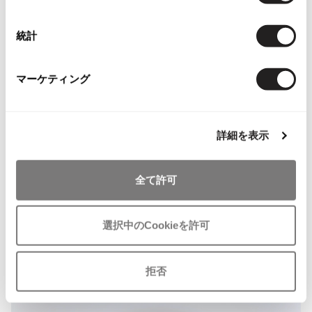
択
その他アクセサリー
メガネ・サングラス
Y's
メガネ・サングラス
統計
Y's
ワイズ
マーケティング
Y's for men
ワイズフォーメン
2026.07.23
Dye
詳細を表示
Y-3
すべてを表示
全て許可
Y-3
ワイスリー
選択中のCookieを許可
LIMI feu
拒否
LIMI feu
リミフゥ