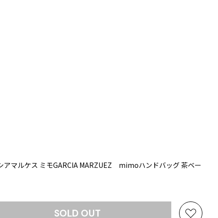
アマルケス ミモGARCIA MARZUEZ mimoハンドバッグ 茶ベー
SOLD OUT