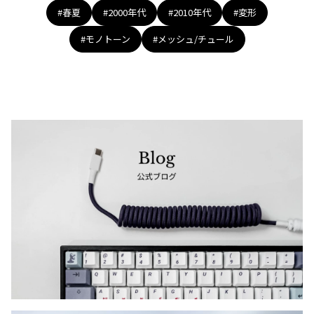
#春夏
#2000年代
#2010年代
#変形
#モノトーン
#メッシュ/チュール