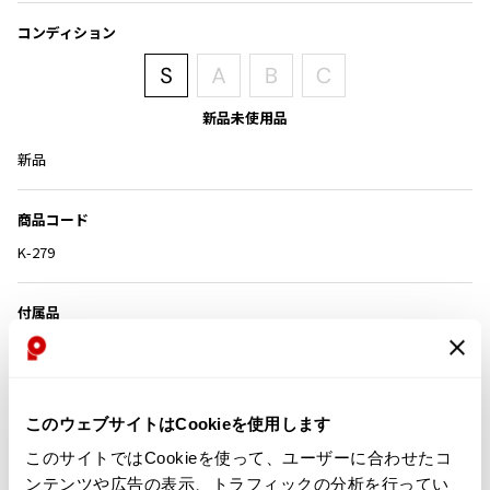
その他アクセサリー
メガネ・サングラス
Y's
コンディション
メガネ・サングラス
Y's
ワイズ
新品未使用品
Y's for men
新品
ワイズフォーメン
2026.07.23
Dye
商品コード
Y-3
すべてを表示
K-279
Y-3
ワイスリー
付属品
箱
LIMI feu
カテゴリ
このウェブサイトはCookieを使用します
LIMI feu
リミフゥ
このサイトではCookieを使って、ユーザーに合わせたコ
この商品について問い合わせる
ンテンツや広告の表示、トラフィックの分析を行ってい