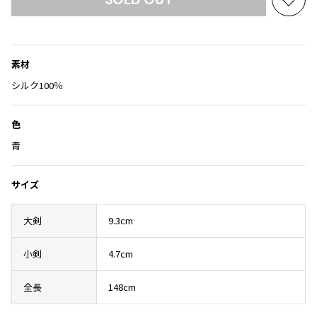
Yohji Yamamoto
お
ブルゾン
ブルゾン
気
トップス
B Yohji Yamamoto
に
スーツ
コート
ボトムス
ビーヨウジヤマモト
入
素材
り
Ground Y
アウター
2026.07.29
に
シルク100％
グラウンドワイ
アクセサリー
アクセサリー
Sunglass
アクセサリー
追
REGULATION Yohji Yamamoto
加
レギュレーション ヨウジヤマモト
色
バッグ
バッグ
S'YTE
青
サイト
帽子
帽子
Yohji Yamamoto
ストール・マフラー
ストール・マフラー
サイズ
ヨウジヤマモト
ベルト・サスペンダー
ネクタイ
Yohji Yamamoto FEMME
大剣
9.3cm
ヨウジヤマモト ファム
パンプス
ベルト・サスペンダー
Yohji Yamamoto NOIR
小剣
4.7cm
ミュール・サンダル
ブーツ・シューズ
ヨウジヤマモト ノアール
Yohji Yamamoto POUR HOMME
ブーツ・シューズ
スニーカー・サンダル
全長
148cm
ヨウジヤマモト プールオム
スニーカー
その他のアクセサリー