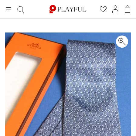
メ
絞
お
マ
シ
ニ
り
気
イ
ョ
ュ
込
に
ペ
ッ
×
ブランドA-Z
INDEX
more brands
トップス
トップス
すべての新着アイテムを表示
すべてのSALEアイテムを表示
ー
み
入
ー
ピ
検
り
ジ
ン
COMME des GARÇONS
索
グ
長袖ブラウス・シャツ
長袖シャツ
ブランド
レディース
バ
半袖ブラウス・シャツ
半袖シャツ
BLACK COMME des GARCONS
ッ
ブラックコムデギャルソン
グ
コムデギャルソン
トップス
カーディガン
ニット
COMME des GARCONS
ジュンヤワタナベ
ボトムス
ニット
カーディガン
コムデギャルソン
ヨウジヤマモト
アウター
COMME des GARCONS COMME des GARCONS
パーカー・スウェット
パーカー・スウェット
コムデギャルソン コムデギャルソン
ワイズ
アクセサリー
ワンピース
ベスト
COMME des GARCONS HOMME
ワイスリー
ベスト・ボレロ
カットソー
コムデギャルソンオム
COMME des GARCONS HOMME DEUX
リミフゥ
Tシャツ・カットソー
Tシャツ・ポロシャツ
メンズ
コムデギャルソン オムドゥ
イッセイミヤケ
ノースリーブ
ノースリーブ
COMME des GARCONS HOMME PLUS