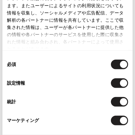
ます。またユーザーによるサイトの利用状況についても
店頭試着については
店舗案内
をご確認ください。
ISSEY MIYAKE
情報を収集し、ソーシャルメディアや広告配信、データ
解析の各パートナーに情報を共有しています。ここで収
English Page(Global shipping)
BAO BAO ISSEY MIYAKE
集された情報は、ユーザーが各パートナーに提供した他
バオバオ イッセイミヤケ
の情報や各パートナーのサービスを使用した際に収集さ
HOMME PLISSE ISSEY MIYAKE
れた情報と組み合わされ、各パートナーによって使用さ
オムプリッセイッセイミヤケ
れることがあります。
ISSEY MIYAKE
同
イッセイミヤケ
必須
意
Checked Items
ISSEY MIYAKE 132 5.
の
イッセイミヤケ 132 5.
選
ISSEY MIYAKE A-POC
設定情報
択
イッセイミヤケエイポック
ISSEY MIYAKE FETE
統計
イッセイミヤケフェット
ISSEY MIYAKE HaaT
イッセイミヤケハート
マーケティング
ISSEY MIYAKE me
イッセイミヤケミー