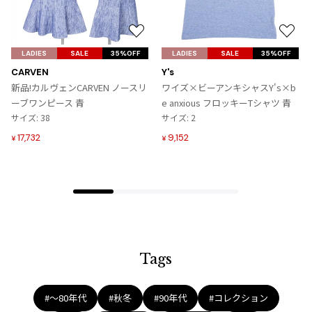
ジャンポールゴルチエオム
お
お
Vivienne Westwood
気
気
LADIES
SALE
35%OFF
LADIES
SALE
35%OFF
に
に
CARVEN
Y's
入
入
Vivienne Westwood
新品!カルヴェンCARVEN ノースリ
ワイズ×ビーアンキシャスY's×b
り
り
ヴィヴィアンウエストウッド
ーブワンピース 青
e anxious フロッキーTシャツ 青
に
に
サイズ: 38
サイズ: 2
追
追
17,732
9,152
¥
¥
Maison Margiela
加
加
Maison Margiela
メゾンマルジェラ
Tags
#〜80年代
#秋冬
#90年代
#コレクション