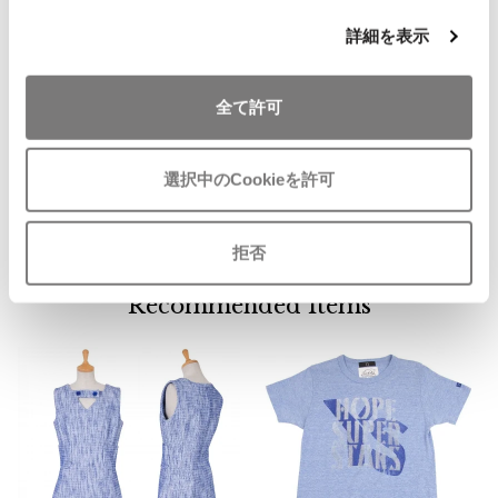
ISSEY MIYAKE MEN / IM MEN
詳細を表示
イッセイミヤケメン / アイムメン
お
全て許可
PLEATS PLEAS
気
新品!新品!エルメスHERMES シル
に
クネクタイ 青
入
PLEATS PLEASE
サイズ: ー
選択中のCookieを許可
り
プリーツプリーズ
SOLD
に
追
拒否
Jean Paul GAULTIER
加
Recommended Items
Jean-Paul GAULTIER
ジャンポールゴルチエ
Jean-Paul GAULTIER CLASSIQUE
ジャンポールゴルチエクラシック
Jean-Paul GAULTIER FEMME
ジャンポールゴルチエファム
Jean-Paul GAULTIER HOMME