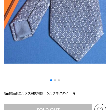
プリーツプリーズ
トップス
コムデギャルソンオムプリュス
COMME des GARCONS SHIRT
ジャンポールゴルチエ
ボトムス
ボトムス
ボトムス
コムデギャルソンシャツ
2026.08.08
ヴィヴィアンウエストウッド
アウター
robe de chambre COMME des GARCONS
Mesh
ローブドシャンブル コムデギャルソン
スカート
ウールパンツ
メゾン マルジェラ
アクセサリー
tricot COMME des GARCONS
パンツ
コットンパンツ
トリコ コムデギャルソン
デニム
デニム
レディース
ハーフパンツ・キュロット
サルエルパンツ
JUNYA WATANABE
サルエルパンツ
ハーフパンツ
トップス
GANRYU
その他のボトムス
その他のボトムス
ボトムス
ガンリュウ
アウター
JUNYA WATANABE
ジュンヤワタナベ
アクセサリー
アウター
アウター
JUNYA WATANABE MAN
新品!新品!エルメスHERMES シルクネクタイ 青
ジュンヤワタナベマン
ジャケット
スーツ
メンズ
コート
ジャケット
SOLD OUT