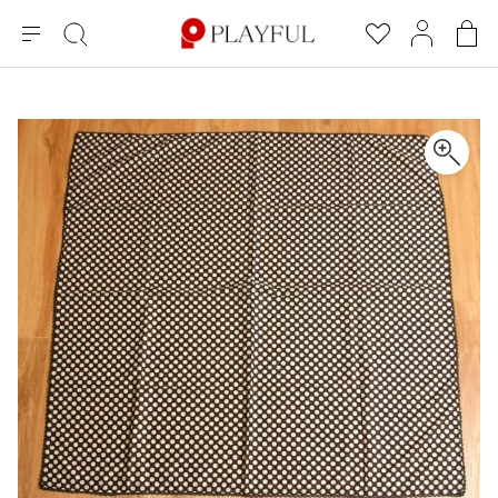
メ
絞
お
マ
シ
ニ
り
気
イ
ョ
ュ
込
に
ペ
ッ
×
ブランドA-Z
INDEX
more brands
トップス
トップス
すべての新着アイテムを表示
すべてのSALEアイテムを表示
ー
み
入
ー
ピ
検
り
ジ
ン
COMME des GARÇONS
索
グ
長袖ブラウス・シャツ
長袖シャツ
ブランド
レディース
バ
半袖ブラウス・シャツ
半袖シャツ
BLACK COMME des GARCONS
ッ
ブラックコムデギャルソン
グ
コムデギャルソン
トップス
カーディガン
ニット
COMME des GARCONS
ジュンヤワタナベ
ボトムス
ニット
カーディガン
コムデギャルソン
ヨウジヤマモト
アウター
COMME des GARCONS COMME des GARCONS
パーカー・スウェット
パーカー・スウェット
コムデギャルソン コムデギャルソン
ワイズ
アクセサリー
ワンピース
ベスト
COMME des GARCONS HOMME
ワイスリー
ベスト・ボレロ
カットソー
コムデギャルソンオム
COMME des GARCONS HOMME DEUX
リミフゥ
Tシャツ・カットソー
Tシャツ・ポロシャツ
メンズ
コムデギャルソン オムドゥ
イッセイミヤケ
ノースリーブ
ノースリーブ
COMME des GARCONS HOMME PLUS