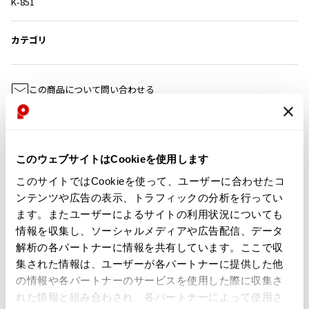
K-851
その他アクセサリー
メガネ・サングラス
Y's
メガネ・サングラス
カテゴリ
Y's
ワイズ
Y's for men
この商品について問い合わせる
ワイズフォーメン
店頭試着については
店舗案内
をご確認ください。
2026.07.23
Dye
English Page(Global shipping)
Y-3
すべてを表示
このウェブサイトはCookieを使用します
Y-3
このサイトではCookieを使って、ユーザーに合わせたコ
ワイスリー
ンテンツや広告の表示、トラフィックの分析を行ってい
ます。またユーザーによるサイトの利用状況についても
情報を収集し、ソーシャルメディアや広告配信、データ
LIMI feu
Checked Items
解析の各パートナーに情報を共有しています。ここで収
集された情報は、ユーザーが各パートナーに提供した他
LIMI feu
の情報や各パートナーのサービスを使用した際に収集さ
リミフゥ
れた情報と組み合わされ、各パートナーによって使用さ