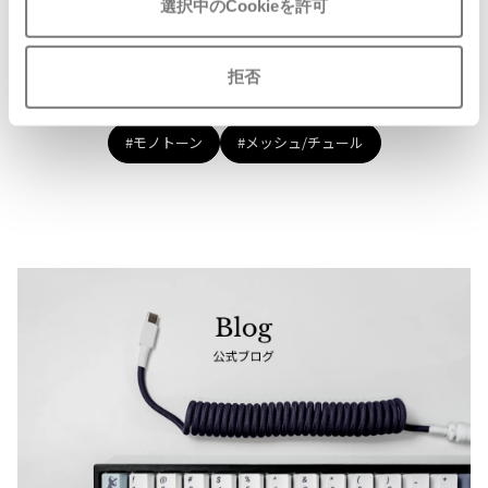
選択中のCookieを許可
ISSEY MIYAKE MEN / IM MEN
イッセイミヤケメン / アイムメン
#〜80年代
#秋冬
#90年代
#コレクション
拒否
#春夏
#2000年代
#2010年代
#変形
PLEATS PLEAS
#モノトーン
#メッシュ/チュール
PLEATS PLEASE
プリーツプリーズ
Jean Paul GAULTIER
Jean-Paul GAULTIER
ジャンポールゴルチエ
Jean-Paul GAULTIER CLASSIQUE
ジャンポールゴルチエクラシック
Jean-Paul GAULTIER FEMME
ジャンポールゴルチエファム
Jean-Paul GAULTIER HOMME