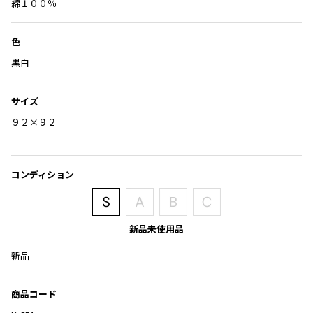
Yohji Yamamoto
に
綿１００％
追
ブルゾン
ブルゾン
トップス
加
B Yohji Yamamoto
色
スーツ
コート
ボトムス
ビーヨウジヤマモト
黒白
Ground Y
アウター
2026.07.29
グラウンドワイ
アクセサリー
アクセサリー
Sunglass
アクセサリー
サイズ
REGULATION Yohji Yamamoto
レギュレーション ヨウジヤマモト
９２×９２
バッグ
バッグ
S'YTE
サイト
帽子
帽子
Yohji Yamamoto
コンディション
ストール・マフラー
ストール・マフラー
ヨウジヤマモト
ベルト・サスペンダー
ネクタイ
Yohji Yamamoto FEMME
ヨウジヤマモト ファム
パンプス
ベルト・サスペンダー
新品未使用品
Yohji Yamamoto NOIR
ミュール・サンダル
ブーツ・シューズ
新品
ヨウジヤマモト ノアール
Yohji Yamamoto POUR HOMME
ブーツ・シューズ
スニーカー・サンダル
ヨウジヤマモト プールオム
商品コード
スニーカー
その他のアクセサリー