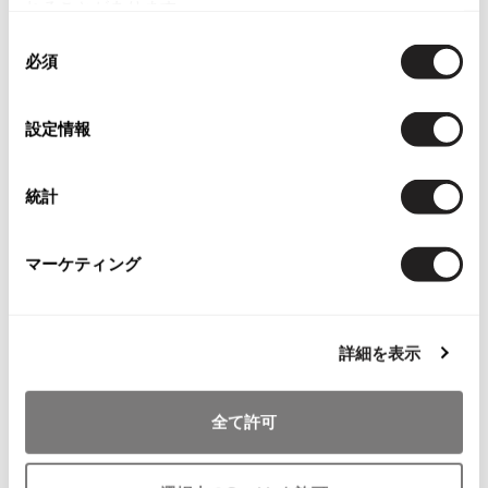
れることがあります。
ISSEY MIYAKE
同
必須
意
BAO BAO ISSEY MIYAKE
の
バオバオ イッセイミヤケ
お
選
設定情報
気
HOMME PLISSE ISSEY MIYAKE
PINK HOUSE
択
に
オムプリッセイッセイミヤケ
新品!新品!ピンクハウスPINK HOU
入
SEドット柄大判ストール黒92×92
ISSEY MIYAKE
統計
り
黒白
イッセイミヤケ
に
サイズ: ９２×９２
ISSEY MIYAKE 132 5.
追
マーケティング
イッセイミヤケ 132 5.
SOLD
加
ISSEY MIYAKE A-POC
イッセイミヤケエイポック
ISSEY MIYAKE FETE
詳細を表示
Recommended Items
イッセイミヤケフェット
ISSEY MIYAKE HaaT
全て許可
イッセイミヤケハート
ISSEY MIYAKE me
イッセイミヤケミー
Tags