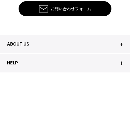
お問い合わせフォーム
ABOUT US
会社概要
HELP
店舗情報
はじめての方へ
CUSTOMER CARE
買取について
よくあるご質問
ショッピングガイド
サステナブルへの取り組み
REGAL
お問い合わせ
会員特典サービス
特定商取引法に基づく表記
配送について
会員登録
プライバシーポリシー