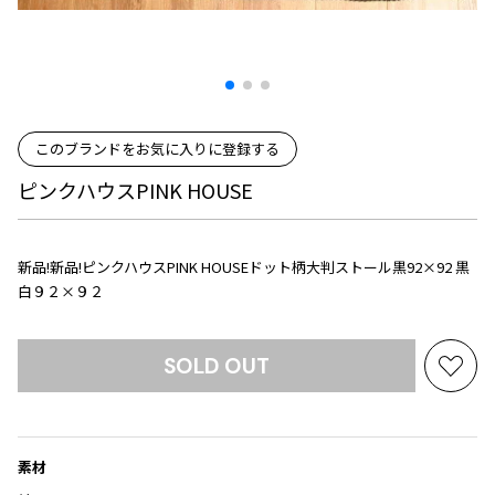
プリーツプリーズ
トップス
コムデギャルソンオムプリュス
COMME des GARCONS SHIRT
ジャンポールゴルチエ
ボトムス
ボトムス
ボトムス
コムデギャルソンシャツ
2026.08.08
ヴィヴィアンウエストウッド
アウター
robe de chambre COMME des GARCONS
Mesh
ローブドシャンブル コムデギャルソン
スカート
ウールパンツ
メゾン マルジェラ
アクセサリー
tricot COMME des GARCONS
このブランドをお気に入りに登録する
パンツ
コットンパンツ
トリコ コムデギャルソン
ピンクハウスPINK HOUSE
デニム
デニム
レディース
ハーフパンツ・キュロット
サルエルパンツ
JUNYA WATANABE
新品!新品!ピンクハウスPINK HOUSEドット柄大判ストール黒92×92 黒
サルエルパンツ
ハーフパンツ
トップス
白９２×９２
GANRYU
その他のボトムス
その他のボトムス
ボトムス
ガンリュウ
アウター
JUNYA WATANABE
SOLD OUT
ジュンヤワタナベ
お
アクセサリー
アウター
アウター
気
JUNYA WATANABE MAN
に
ジュンヤワタナベマン
入
ジャケット
スーツ
素材
り
メンズ
コート
ジャケット