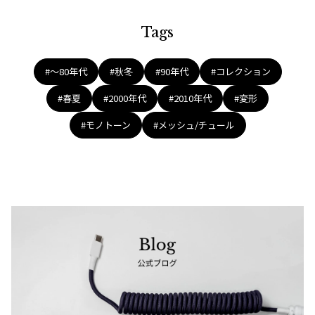
Tags
#〜80年代
#秋冬
#90年代
#コレクション
#春夏
#2000年代
#2010年代
#変形
#モノトーン
#メッシュ/チュール