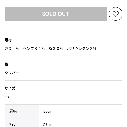
Yohji Yamamoto
ブルゾン
ブルゾン
トップス
SOLD OUT
B Yohji Yamamoto
お
スーツ
コート
ボトムス
ビーヨウジヤマモト
気
Ground Y
に
アウター
2026.07.29
グラウンドワイ
入
アクセサリー
アクセサリー
Sunglass
アクセサリー
素材
り
REGULATION Yohji Yamamoto
に
麻３４％ ヘンプ３４％ 綿３０％ ポリウレタン２％
レギュレーション ヨウジヤマモト
バッグ
バッグ
追
S'YTE
加
サイト
帽子
帽子
色
Yohji Yamamoto
シルバー
ストール・マフラー
ストール・マフラー
ヨウジヤマモト
ベルト・サスペンダー
ネクタイ
Yohji Yamamoto FEMME
サイズ
ヨウジヤマモト ファム
パンプス
ベルト・サスペンダー
38
Yohji Yamamoto NOIR
ミュール・サンダル
ブーツ・シューズ
ヨウジヤマモト ノアール
肩幅
36cm
Yohji Yamamoto POUR HOMME
ブーツ・シューズ
スニーカー・サンダル
ヨウジヤマモト プールオム
スニーカー
その他のアクセサリー
袖丈
59cm