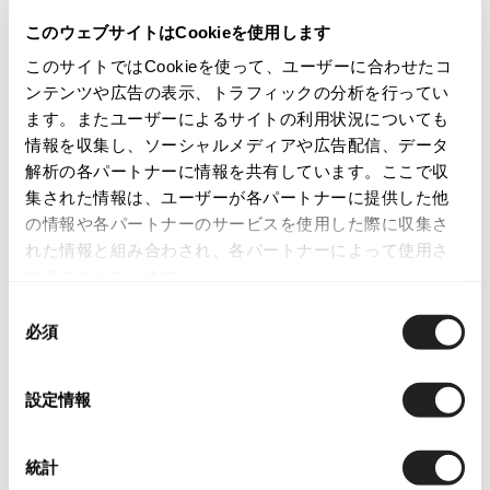
商品コード
ISSEY MIYAKE
このウェブサイトはCookieを使用します
P-MY53
このサイトではCookieを使って、ユーザーに合わせたコ
BAO BAO ISSEY MIYAKE
ンテンツや広告の表示、トラフィックの分析を行ってい
バオバオ イッセイミヤケ
カテゴリ
ます。またユーザーによるサイトの利用状況についても
HOMME PLISSE ISSEY MIYAKE
情報を収集し、ソーシャルメディアや広告配信、データ
オムプリッセイッセイミヤケ
解析の各パートナーに情報を共有しています。ここで収
この商品について問い合わせる
ISSEY MIYAKE
集された情報は、ユーザーが各パートナーに提供した他
イッセイミヤケ
の情報や各パートナーのサービスを使用した際に収集さ
店頭試着については
店舗案内
をご確認ください。
ISSEY MIYAKE 132 5.
れた情報と組み合わされ、各パートナーによって使用さ
イッセイミヤケ 132 5.
れることがあります。
English Page(Global shipping)
ISSEY MIYAKE A-POC
同
イッセイミヤケエイポック
必須
意
ISSEY MIYAKE FETE
の
イッセイミヤケフェット
選
設定情報
ISSEY MIYAKE HaaT
択
イッセイミヤケハート
Checked Items
ISSEY MIYAKE me
統計
イッセイミヤケミー