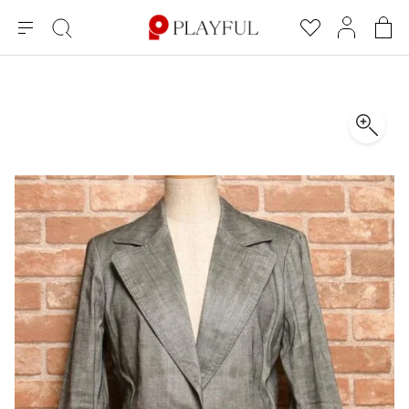
メ
絞
お
マ
シ
ニ
り
気
イ
ョ
ュ
込
に
ペ
ッ
×
ブランドA-Z
INDEX
more brands
トップス
トップス
すべての新着アイテムを表示
すべてのSALEアイテムを表示
ー
み
入
ー
ピ
検
り
ジ
ン
COMME des GARÇONS
索
グ
長袖ブラウス・シャツ
長袖シャツ
ブランド
レディース
バ
半袖ブラウス・シャツ
半袖シャツ
BLACK COMME des GARCONS
ッ
ブラックコムデギャルソン
グ
コムデギャルソン
トップス
カーディガン
ニット
COMME des GARCONS
ジュンヤワタナベ
ボトムス
ニット
カーディガン
コムデギャルソン
ヨウジヤマモト
アウター
COMME des GARCONS COMME des GARCONS
パーカー・スウェット
パーカー・スウェット
コムデギャルソン コムデギャルソン
ワイズ
アクセサリー
ワンピース
ベスト
COMME des GARCONS HOMME
ワイスリー
ベスト・ボレロ
カットソー
コムデギャルソンオム
COMME des GARCONS HOMME DEUX
リミフゥ
Tシャツ・カットソー
Tシャツ・ポロシャツ
メンズ
コムデギャルソン オムドゥ
イッセイミヤケ
ノースリーブ
ノースリーブ
COMME des GARCONS HOMME PLUS