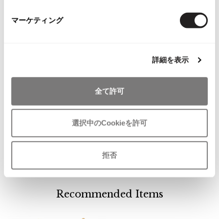
ISSEY MIYAKE MEN / IM MEN
マーケティング
イッセイミヤケメン / アイムメン
PLEATS PLEAS
詳細を表示
PLEATS PLEASE
プリーツプリーズ
全て許可
お
気
ボッシュBOSCHリネンジャケット
Jean Paul GAULTIER
選択中のCookieを許可
に
シルバー
入
サイズ: 38
Jean-Paul GAULTIER
り
ジャンポールゴルチエ
SOLD
拒否
に
Jean-Paul GAULTIER CLASSIQUE
追
ジャンポールゴルチエクラシック
加
Jean-Paul GAULTIER FEMME
Recommended Items
ジャンポールゴルチエファム
Jean-Paul GAULTIER HOMME