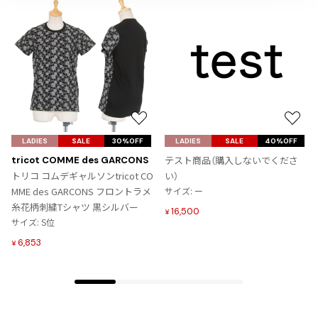
ジャンポールゴルチエオム
Vivienne Westwood
Vivienne Westwood
ヴィヴィアンウエストウッド
お
お
気
気
LADIES
SALE
30%OFF
LADIES
SALE
40%OFF
Maison Margiela
に
に
テスト商品（購入しないでくださ
tricot COMME des GARCONS
入
入
トリコ コムデギャルソンtricot CO
い）
Maison Margiela
り
り
MME des GARCONS フロントラメ
サイズ: ー
メゾンマルジェラ
に
に
糸花柄刺繍Tシャツ 黒シルバー
16,500
¥
追
追
サイズ: S位
加
加
6,853
¥