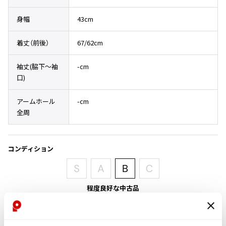
その他アクセサリー
メガネ・サングラス
Y's
身幅
43cm
メガネ・サングラス
Y's
着丈（前後）
67/62cm
ワイズ
Y's for men
袖丈(脇下〜袖
-cm
ワイズフォーメン
口)
2026.07.23
Dye
アームホール
-cm
Y-3
全周
すべてを表示
Y-3
ワイスリー
コンディション
LIMI feu
程度良好な中古品
LIMI feu
目立ったシミ、汚れ、ほつれ等なくいい状態です。クリーニング済み
リミフゥ