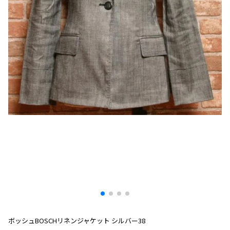
プリーツプリーズ
トップス
コムデギャルソンオムプリュス
COMME des GARCONS SHIRT
ジャンポールゴルチエ
ボトムス
ボトムス
ボトムス
コムデギャルソンシャツ
2026.08.08
ヴィヴィアンウエストウッド
アウター
robe de chambre COMME des GARCONS
Mesh
ローブドシャンブル コムデギャルソン
スカート
ウールパンツ
メゾン マルジェラ
アクセサリー
tricot COMME des GARCONS
パンツ
コットンパンツ
トリコ コムデギャルソン
デニム
デニム
レディース
ハーフパンツ・キュロット
サルエルパンツ
JUNYA WATANABE
サルエルパンツ
ハーフパンツ
トップス
GANRYU
その他のボトムス
その他のボトムス
ボトムス
ガンリュウ
アウター
JUNYA WATANABE
ジュンヤワタナベ
アクセサリー
アウター
アウター
JUNYA WATANABE MAN
ジュンヤワタナベマン
ジャケット
スーツ
ボッシュBOSCHリネンジャケット シルバー38
メンズ
コート
ジャケット