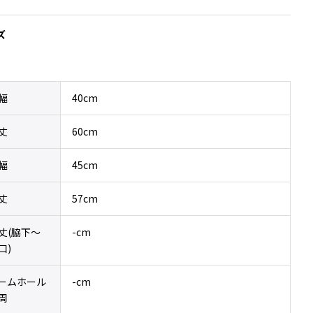
ズ
幅
40cm
丈
60cm
幅
45cm
丈
57cm
丈(脇下〜
-cm
口)
ームホール
-cm
周