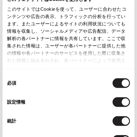
ISSEY MIYAKE
このサイトではCookieを使って、ユーザーに合わせたコ
カテゴリ
ンテンツや広告の表示、トラフィックの分析を行ってい
ます。またユーザーによるサイトの利用状況についても
BAO BAO ISSEY MIYAKE
バオバオ イッセイミヤケ
情報を収集し、ソーシャルメディアや広告配信、データ
この商品について問い合わせる
解析の各パートナーに情報を共有しています。ここで収
HOMME PLISSE ISSEY MIYAKE
店頭試着については
店舗案内
をご確認ください。
オムプリッセイッセイミヤケ
集された情報は、ユーザーが各パートナーに提供した他
の情報や各パートナーのサービスを使用した際に収集さ
ISSEY MIYAKE
English Page(Global shipping)
れた情報と組み合わされ、各パートナーによって使用さ
イッセイミヤケ
れることがあります。
ISSEY MIYAKE 132 5.
イッセイミヤケ 132 5.
同
必須
ISSEY MIYAKE A-POC
意
イッセイミヤケエイポック
の
ISSEY MIYAKE FETE
選
設定情報
イッセイミヤケフェット
択
関連ブランド
ISSEY MIYAKE HaaT
イッセイミヤケハート
統計
イッセイミヤケ
1,776
ISSEY MIYAKE me
イッセイミヤケエイポック
イッセイミヤケミー
114