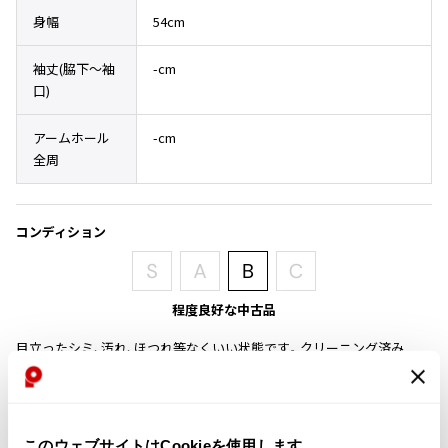
その他アクセサリー
メガネ・サングラス
身幅
54cm
Y's
メガネ・サングラス
袖丈(脇下〜袖
-cm
Y's
口)
ワイズ
Y's for men
アームホール
-cm
ワイズフォーメン
全周
2026.07.23
Dye
Y-3
すべてを表示
コンディション
Y-3
ワイスリー
程度良好な中古品
LIMI feu
目立ったシミ、汚れ、ほつれ等なくいい状態です。クリーニング済み
LIMI feu
商品コード
リミフゥ
P-MY27
このウェブサイトはCookieを使用します