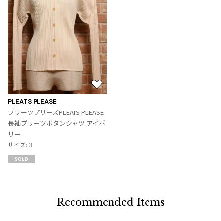
ジャンポールゴルチエオム
Vivienne Westwood
Vivienne Westwood
ヴィヴィアンウエストウッド
お
気
Maison Margiela
PLEATS PLEASE
に
プリーツプリーズPLEATS PLEASE
入
長袖プリーツボタンシャツ アイボ
Maison Margiela
り
リー
メゾンマルジェラ
に
サイズ: 3
追
SOLD
加
Recommended Items