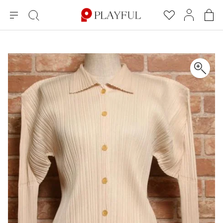
メ
絞
お
マ
シ
ニ
り
気
イ
ョ
ュ
込
に
ペ
ッ
×
ブランドA-Z
INDEX
more brands
トップス
トップス
すべての新着アイテムを表示
すべてのSALEアイテムを表示
ー
み
入
ー
ピ
検
り
ジ
ン
COMME des GARÇONS
索
グ
長袖ブラウス・シャツ
長袖シャツ
ブランド
レディース
バ
半袖ブラウス・シャツ
半袖シャツ
BLACK COMME des GARCONS
ッ
ブラックコムデギャルソン
グ
コムデギャルソン
トップス
カーディガン
ニット
COMME des GARCONS
ジュンヤワタナベ
ボトムス
ニット
カーディガン
コムデギャルソン
ヨウジヤマモト
アウター
COMME des GARCONS COMME des GARCONS
パーカー・スウェット
パーカー・スウェット
コムデギャルソン コムデギャルソン
ワイズ
アクセサリー
ワンピース
ベスト
COMME des GARCONS HOMME
ワイスリー
ベスト・ボレロ
カットソー
コムデギャルソンオム
COMME des GARCONS HOMME DEUX
リミフゥ
Tシャツ・カットソー
Tシャツ・ポロシャツ
メンズ
コムデギャルソン オムドゥ
イッセイミヤケ
ノースリーブ
ノースリーブ
COMME des GARCONS HOMME PLUS