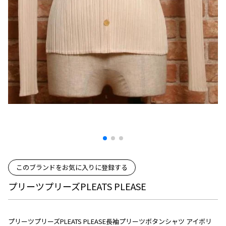
プリーツプリーズ
トップス
コムデギャルソンオムプリュス
COMME des GARCONS SHIRT
ジャンポールゴルチエ
ボトムス
ボトムス
ボトムス
コムデギャルソンシャツ
2026.08.08
ヴィヴィアンウエストウッド
アウター
robe de chambre COMME des GARCONS
Mesh
ローブドシャンブル コムデギャルソン
スカート
ウールパンツ
メゾン マルジェラ
アクセサリー
tricot COMME des GARCONS
パンツ
コットンパンツ
トリコ コムデギャルソン
デニム
デニム
レディース
ハーフパンツ・キュロット
サルエルパンツ
JUNYA WATANABE
サルエルパンツ
ハーフパンツ
トップス
GANRYU
その他のボトムス
その他のボトムス
ボトムス
ガンリュウ
アウター
JUNYA WATANABE
このブランドをお気に入りに登録する
ジュンヤワタナベ
アクセサリー
アウター
アウター
JUNYA WATANABE MAN
プリーツプリーズPLEATS PLEASE
ジュンヤワタナベマン
ジャケット
スーツ
メンズ
プリーツプリーズPLEATS PLEASE長袖プリーツボタンシャツ アイボリ
コート
ジャケット