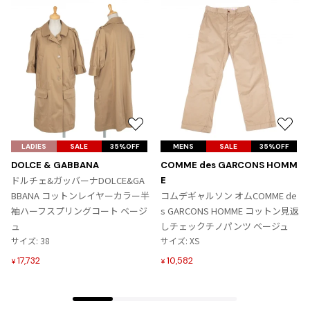
お
お
気
気
LADIES
SALE
35%OFF
MENS
SALE
35%OFF
に
に
DOLCE & GABBANA
COMME des GARCONS HOMM
入
入
ドルチェ&ガッバーナDOLCE&GA
E
り
り
BBANA コットンレイヤーカラー半
コムデギャルソン オムCOMME de
に
に
袖ハーフスプリングコート ベージ
s GARCONS HOMME コットン見返
追
追
ュ
しチェックチノパンツ ベージュ
加
加
サイズ: 38
サイズ: XS
17,732
10,582
¥
¥