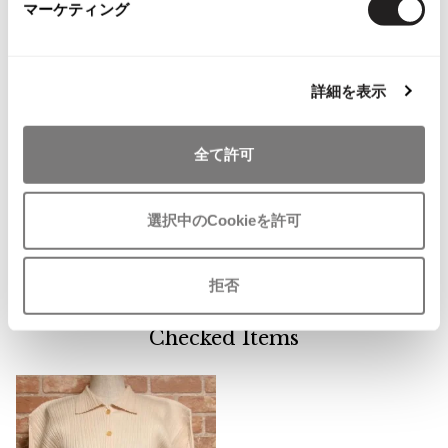
マーケティング
ISSEY MIYAKE MEN / IM MEN
イッセイミヤケフェット
68
イッセイミヤケメン / アイムメン
イッセイミヤケハート
328
詳細を表示
PLEATS PLEAS
イッセイミヤケミー
467
全て許可
PLEATS PLEASE
プリーツプリーズ
バオバオ イッセイミヤケ
4
選択中のCookieを許可
イッセイミヤケ 132 5.
43
Jean Paul GAULTIER
拒否
Jean-Paul GAULTIER
ジャンポールゴルチエ
Checked Items
Jean-Paul GAULTIER CLASSIQUE
ジャンポールゴルチエクラシック
Jean-Paul GAULTIER FEMME
ジャンポールゴルチエファム
Jean-Paul GAULTIER HOMME