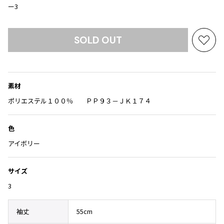
Yohji Yamamoto
ー3
ブルゾン
ブルゾン
トップス
B Yohji Yamamoto
スーツ
コート
ボトムス
ビーヨウジヤマモト
SOLD OUT
お
Ground Y
アウター
気
2026.07.29
グラウンドワイ
に
アクセサリー
アクセサリー
Sunglass
アクセサリー
REGULATION Yohji Yamamoto
入
レギュレーション ヨウジヤマモト
素材
り
バッグ
バッグ
S'YTE
に
ポリエステル１００％ ＰＰ９３－ＪＫ１７４
サイト
追
帽子
帽子
加
Yohji Yamamoto
色
ストール・マフラー
ストール・マフラー
ヨウジヤマモト
アイボリー
ベルト・サスペンダー
ネクタイ
Yohji Yamamoto FEMME
ヨウジヤマモト ファム
パンプス
ベルト・サスペンダー
サイズ
Yohji Yamamoto NOIR
ミュール・サンダル
ブーツ・シューズ
ヨウジヤマモト ノアール
3
Yohji Yamamoto POUR HOMME
ブーツ・シューズ
スニーカー・サンダル
ヨウジヤマモト プールオム
袖丈
55cm
スニーカー
その他のアクセサリー