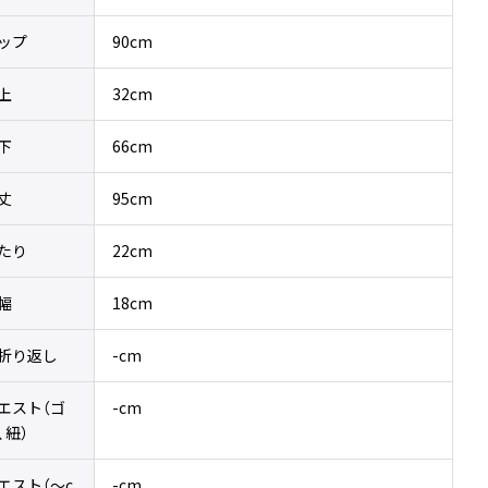
ップ
90cm
上
32cm
下
66cm
丈
95cm
たり
22cm
幅
18cm
折り返し
-cm
エスト（ゴ
-cm
、紐）
エスト（〜c
-cm