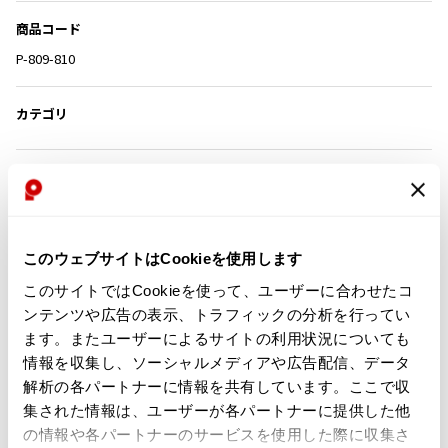
その他アクセサリー
メガネ・サングラス
Y's
商品コード
メガネ・サングラス
P-809-810
Y's
ワイズ
カテゴリ
Y's for men
ワイズフォーメン
2026.07.23
Dye
この商品について問い合わせる
Y-3
店頭試着については
店舗案内
をご確認ください。
すべてを表示
このウェブサイトはCookieを使用します
Y-3
English Page(Global shipping)
ワイスリー
このサイトではCookieを使って、ユーザーに合わせたコ
ンテンツや広告の表示、トラフィックの分析を行ってい
ます。またユーザーによるサイトの利用状況についても
LIMI feu
情報を収集し、ソーシャルメディアや広告配信、データ
解析の各パートナーに情報を共有しています。ここで収
LIMI feu
Checked Items
集された情報は、ユーザーが各パートナーに提供した他
リミフゥ
の情報や各パートナーのサービスを使用した際に収集さ