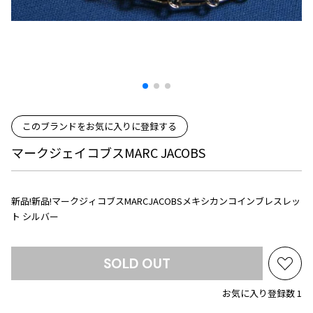
プリーツプリーズ
トップス
コムデギャルソンオムプリュス
COMME des GARCONS SHIRT
ジャンポールゴルチエ
ボトムス
ボトムス
ボトムス
コムデギャルソンシャツ
2026.08.08
ヴィヴィアンウエストウッド
アウター
robe de chambre COMME des GARCONS
Mesh
ローブドシャンブル コムデギャルソン
スカート
ウールパンツ
メゾン マルジェラ
アクセサリー
tricot COMME des GARCONS
パンツ
コットンパンツ
トリコ コムデギャルソン
デニム
デニム
このブランドをお気に入りに登録する
レディース
ハーフパンツ・キュロット
サルエルパンツ
マークジェイコブスMARC JACOBS
JUNYA WATANABE
サルエルパンツ
ハーフパンツ
トップス
GANRYU
その他のボトムス
その他のボトムス
ボトムス
新品!新品!マークジィコブスMARCJACOBSメキシカンコインブレスレッ
ガンリュウ
ト シルバー
アウター
JUNYA WATANABE
ジュンヤワタナベ
アクセサリー
アウター
アウター
JUNYA WATANABE MAN
SOLD OUT
お
ジュンヤワタナベマン
ジャケット
スーツ
気
お気に入り登録数 1
メンズ
に
コート
ジャケット