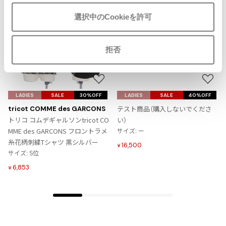
ISSEY MIYAKE MEN / IM MEN
選択中のCookieを許可
イッセイミヤケメン / アイムメン
拒否
PLEATS PLEAS
PLEATS PLEASE
お
お
プリーツプリーズ
気
気
LADIES
SALE
30%OFF
LADIES
SALE
40%OFF
に
に
テスト商品（購入しないでくださ
tricot COMME des GARCONS
入
入
トリコ コムデギャルソンtricot CO
い）
Jean Paul GAULTIER
り
り
MME des GARCONS フロントラメ
サイズ: ー
に
に
糸花柄刺繍Tシャツ 黒シルバー
Jean-Paul GAULTIER
16,500
¥
追
追
サイズ: S位
ジャンポールゴルチエ
加
加
6,853
¥
Jean-Paul GAULTIER CLASSIQUE
ジャンポールゴルチエクラシック
Jean-Paul GAULTIER FEMME
ジャンポールゴルチエファム
Jean-Paul GAULTIER HOMME