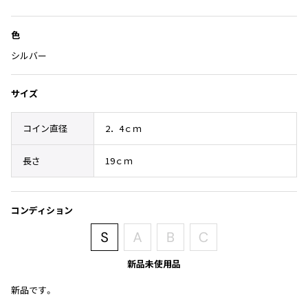
Yohji Yamamoto
入
り
ブルゾン
ブルゾン
トップス
に
B Yohji Yamamoto
色
スーツ
コート
追
ボトムス
ビーヨウジヤマモト
シルバー
加
Ground Y
アウター
2026.07.29
グラウンドワイ
アクセサリー
アクセサリー
サイズ
Sunglass
アクセサリー
REGULATION Yohji Yamamoto
レギュレーション ヨウジヤマモト
コイン直径
2．4ｃｍ
バッグ
バッグ
S'YTE
サイト
帽子
帽子
長さ
19ｃｍ
Yohji Yamamoto
ストール・マフラー
ストール・マフラー
ヨウジヤマモト
ベルト・サスペンダー
ネクタイ
Yohji Yamamoto FEMME
コンディション
ヨウジヤマモト ファム
パンプス
ベルト・サスペンダー
Yohji Yamamoto NOIR
ミュール・サンダル
ブーツ・シューズ
ヨウジヤマモト ノアール
新品未使用品
Yohji Yamamoto POUR HOMME
ブーツ・シューズ
スニーカー・サンダル
ヨウジヤマモト プールオム
新品です。
スニーカー
その他のアクセサリー