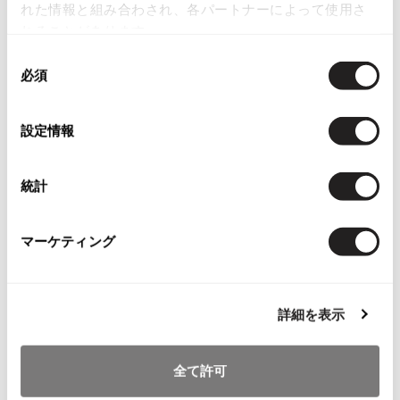
れた情報と組み合わされ、各パートナーによって使用さ
ISSEY MIYAKE
れることがあります。
同
BAO BAO ISSEY MIYAKE
必須
意
バオバオ イッセイミヤケ
の
HOMME PLISSE ISSEY MIYAKE
選
設定情報
オムプリッセイッセイミヤケ
お
択
ISSEY MIYAKE
気
MARC JACOBS
イッセイミヤケ
に
新品!新品!マークジィコブスMARC
統計
入
ISSEY MIYAKE 132 5.
JACOBSメキシカンコインブレス
り
イッセイミヤケ 132 5.
レット シルバー
に
サイズ: ー
マーケティング
ISSEY MIYAKE A-POC
追
イッセイミヤケエイポック
SOLD
加
ISSEY MIYAKE FETE
イッセイミヤケフェット
詳細を表示
ISSEY MIYAKE HaaT
Recommended Items
イッセイミヤケハート
全て許可
ISSEY MIYAKE me
イッセイミヤケミー