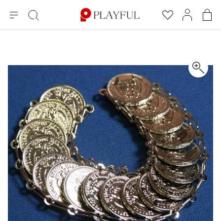
メ
絞
お
マ
シ
ニ
り
気
イ
ョ
ュ
込
に
ペ
ッ
×
ブランドA-Z
INDEX
more brands
トップス
トップス
すべての新着アイテムを表示
すべてのSALEアイテムを表示
ー
み
入
ー
ピ
検
り
ジ
ン
COMME des GARÇONS
索
グ
長袖ブラウス・シャツ
長袖シャツ
ブランド
レディース
バ
半袖ブラウス・シャツ
半袖シャツ
BLACK COMME des GARCONS
ッ
ブラックコムデギャルソン
グ
コムデギャルソン
トップス
カーディガン
ニット
COMME des GARCONS
ジュンヤワタナベ
ボトムス
ニット
カーディガン
コムデギャルソン
ヨウジヤマモト
アウター
COMME des GARCONS COMME des GARCONS
パーカー・スウェット
パーカー・スウェット
コムデギャルソン コムデギャルソン
ワイズ
アクセサリー
ワンピース
ベスト
COMME des GARCONS HOMME
ワイスリー
ベスト・ボレロ
カットソー
コムデギャルソンオム
COMME des GARCONS HOMME DEUX
リミフゥ
Tシャツ・カットソー
Tシャツ・ポロシャツ
メンズ
コムデギャルソン オムドゥ
イッセイミヤケ
ノースリーブ
ノースリーブ
COMME des GARCONS HOMME PLUS