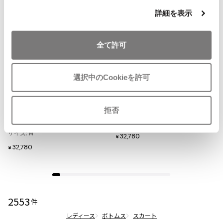
ISSEY MIYAKE MEN / IM MEN
詳細を表示
イッセイミヤケメン / アイムメン
全て許可
PLEATS PLEAS
お
お
気
気
PLEATS PLEASE
LADIES
LADIES
選択中のCookieを許可
に
に
プリーツプリーズ
COMME des GARCONS
Y's
入
入
コムデギャルソンCOMME des GA
ワイズY's レーヨンベルテッドチ
り
り
拒否
RCONS ポリギャザーシースルース
ェックラップスカート 緑紺他
Jean Paul GAULTIER
に
に
カート 紺
サイズ: 1
追
追
サイズ: M
32,780
¥
加
加
Jean-Paul GAULTIER
32,780
¥
ジャンポールゴルチエ
Jean-Paul GAULTIER CLASSIQUE
ジャンポールゴルチエクラシック
Jean-Paul GAULTIER FEMME
2553
件
ジャンポールゴルチエファム
レディース
ボトムス
スカート
Jean-Paul GAULTIER HOMME