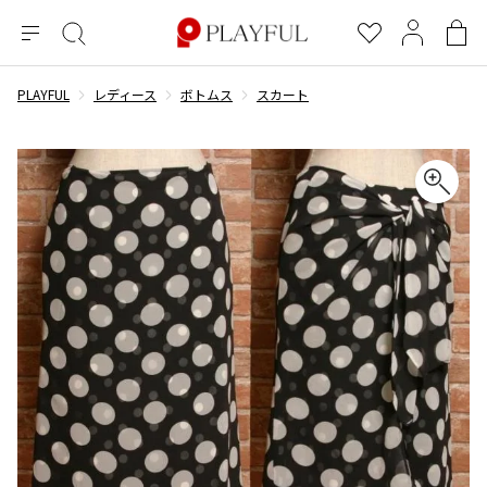
メ
絞
お
マ
シ
ニ
り
気
イ
ョ
ュ
込
に
ペ
ッ
PLAYFUL
レディース
ボトムス
スカート
×
ブランドA-Z
INDEX
more brands
トップス
トップス
すべての新着アイテムを表示
すべてのSALEアイテムを表示
ー
み
入
ー
ピ
検
り
ジ
ン
COMME des GARÇONS
索
グ
長袖ブラウス・シャツ
長袖シャツ
ブランド
レディース
バ
半袖ブラウス・シャツ
半袖シャツ
BLACK COMME des GARCONS
ッ
ブラックコムデギャルソン
グ
コムデギャルソン
トップス
カーディガン
ニット
COMME des GARCONS
ジュンヤワタナベ
ボトムス
ニット
カーディガン
コムデギャルソン
ヨウジヤマモト
アウター
COMME des GARCONS COMME des GARCONS
パーカー・スウェット
パーカー・スウェット
コムデギャルソン コムデギャルソン
ワイズ
アクセサリー
ワンピース
ベスト
COMME des GARCONS HOMME
ワイスリー
ベスト・ボレロ
カットソー
コムデギャルソンオム
COMME des GARCONS HOMME DEUX
リミフゥ
Tシャツ・カットソー
Tシャツ・ポロシャツ
メンズ
コムデギャルソン オムドゥ
イッセイミヤケ
ノースリーブ
ノースリーブ
COMME des GARCONS HOMME PLUS