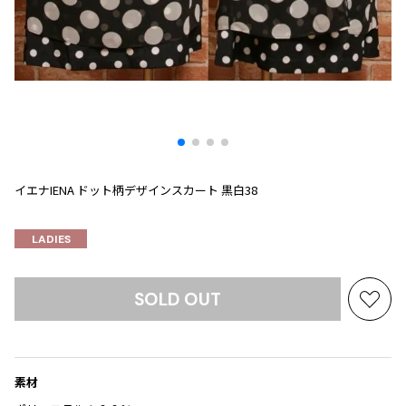
プリーツプリーズ
トップス
コムデギャルソンオムプリュス
COMME des GARCONS SHIRT
ジャンポールゴルチエ
ボトムス
ボトムス
ボトムス
コムデギャルソンシャツ
2026.08.08
ヴィヴィアンウエストウッド
アウター
robe de chambre COMME des GARCONS
Mesh
ローブドシャンブル コムデギャルソン
スカート
ウールパンツ
メゾン マルジェラ
アクセサリー
tricot COMME des GARCONS
パンツ
コットンパンツ
トリコ コムデギャルソン
デニム
デニム
レディース
イエナIENA ドット柄デザインスカート 黒白38
ハーフパンツ・キュロット
サルエルパンツ
JUNYA WATANABE
サルエルパンツ
ハーフパンツ
トップス
LADIES
GANRYU
その他のボトムス
その他のボトムス
ボトムス
ガンリュウ
アウター
JUNYA WATANABE
SOLD OUT
ジュンヤワタナベ
お
アクセサリー
アウター
アウター
気
JUNYA WATANABE MAN
に
ジュンヤワタナベマン
入
ジャケット
スーツ
素材
り
メンズ
コート
ジャケット