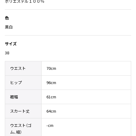
Yohji Yamamoto
に
ポリエステル１００％
追
ブルゾン
ブルゾン
トップス
加
B Yohji Yamamoto
色
スーツ
コート
ボトムス
ビーヨウジヤマモト
黒白
Ground Y
アウター
2026.07.29
グラウンドワイ
アクセサリー
アクセサリー
Sunglass
アクセサリー
サイズ
REGULATION Yohji Yamamoto
レギュレーション ヨウジヤマモト
38
バッグ
バッグ
S'YTE
サイト
帽子
帽子
ウエスト
70cm
Yohji Yamamoto
ストール・マフラー
ストール・マフラー
ヨウジヤマモト
ヒップ
96cm
ベルト・サスペンダー
ネクタイ
Yohji Yamamoto FEMME
ヨウジヤマモト ファム
裾幅
61cm
パンプス
ベルト・サスペンダー
Yohji Yamamoto NOIR
ミュール・サンダル
ブーツ・シューズ
スカート丈
64cm
ヨウジヤマモト ノアール
Yohji Yamamoto POUR HOMME
ブーツ・シューズ
スニーカー・サンダル
ウエスト（ゴ
-cm
ヨウジヤマモト プールオム
スニーカー
その他のアクセサリー
ム、紐）