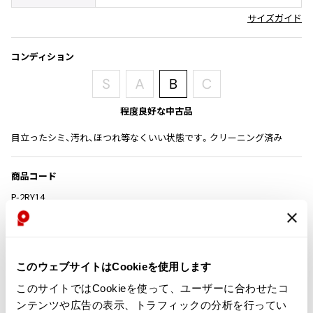
その他アクセサリー
メガネ・サングラス
サイズガイド
Y's
メガネ・サングラス
Y's
コンディション
ワイズ
Y's for men
ワイズフォーメン
程度良好な中古品
2026.07.23
Dye
目立ったシミ、汚れ、ほつれ等なくいい状態です。クリーニング済み
Y-3
すべてを表示
商品コード
Y-3
P-2RY14
ワイスリー
カテゴリ
LIMI feu
レディース
ボトムス
スカート
このウェブサイトはCookieを使用します
LIMI feu
このサイトではCookieを使って、ユーザーに合わせたコ
リミフゥ
この商品について問い合わせる
ンテンツや広告の表示、トラフィックの分析を行ってい