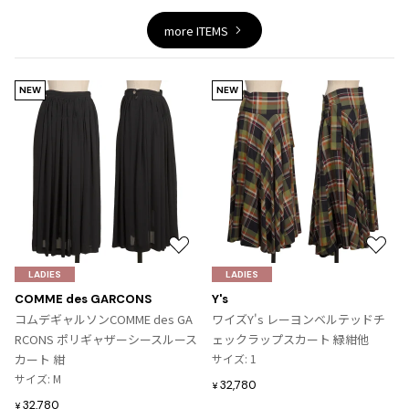
ジャンポールゴルチエオム
more ITEMS
Vivienne Westwood
NEW
NEW
Vivienne Westwood
ヴィヴィアンウエストウッド
Maison Margiela
Maison Margiela
メゾンマルジェラ
お
お
気
気
LADIES
LADIES
に
に
COMME des GARCONS
Y's
入
入
コムデギャルソンCOMME des GA
ワイズY's レーヨンベルテッドチ
り
り
RCONS ポリギャザーシースルース
ェックラップスカート 緑紺他
に
に
カート 紺
サイズ: 1
追
追
サイズ: M
32,780
¥
加
加
32,780
¥