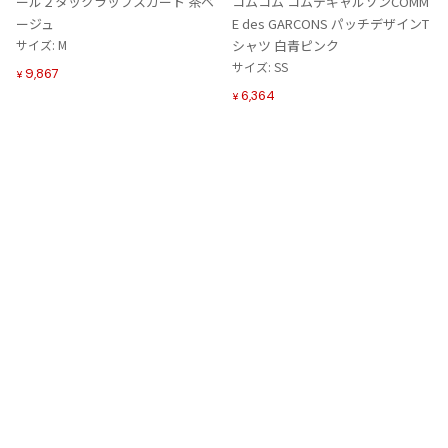
ール２タックラップスカート 茶ベ
コムコム コムデギャルソンCOMM
に
に
ージュ
E des GARCONS パッチデザインT
追
追
サイズ: M
シャツ 白青ピンク
加
加
サイズ: SS
9,867
¥
6,364
¥
Tags
#〜80年代
#秋冬
#90年代
#コレクション
#春夏
#2000年代
#2010年代
#変形
#モノトーン
#メッシュ/チュール