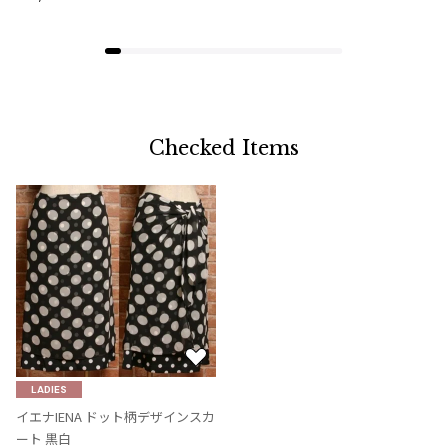
Checked Items
お
気
LADIES
に
イエナIENA ドット柄デザインスカ
入
ート 黒白