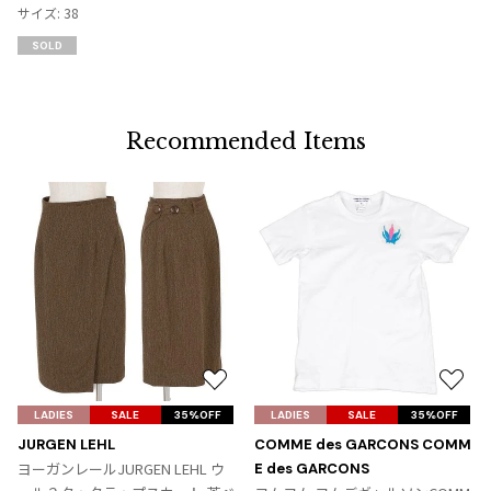
り
サイズ: 38
に
SOLD
追
加
Recommended Items
お
お
気
気
LADIES
SALE
35%OFF
LADIES
SALE
35%OFF
に
に
JURGEN LEHL
COMME des GARCONS COMM
入
入
ヨーガンレールJURGEN LEHL ウ
E des GARCONS
り
り