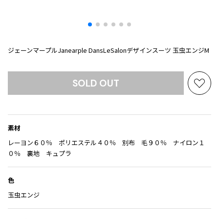
プリーツプリーズ
トップス
コムデギャルソンオムプリュス
COMME des GARCONS SHIRT
ジャンポールゴルチエ
ボトムス
ボトムス
ボトムス
コムデギャルソンシャツ
2026.08.08
ヴィヴィアンウエストウッド
アウター
robe de chambre COMME des GARCONS
Mesh
ジェーンマープルJanearple DansLeSalonデザインスーツ 玉虫エンジM
ローブドシャンブル コムデギャルソン
スカート
ウールパンツ
メゾン マルジェラ
アクセサリー
tricot COMME des GARCONS
パンツ
コットンパンツ
トリコ コムデギャルソン
SOLD OUT
デニム
デニム
お
レディース
気
ハーフパンツ・キュロット
サルエルパンツ
JUNYA WATANABE
に
サルエルパンツ
ハーフパンツ
入
トップス
素材
GANRYU
り
その他のボトムス
その他のボトムス
ボトムス
ガンリュウ
に
レーヨン６０％ ポリエステル４０％ 別布 毛９０％ ナイロン１
追
０％ 裏地 キュプラ
アウター
JUNYA WATANABE
加
ジュンヤワタナベ
アクセサリー
アウター
アウター
JUNYA WATANABE MAN
色
ジュンヤワタナベマン
玉虫エンジ
ジャケット
スーツ
メンズ
コート
ジャケット