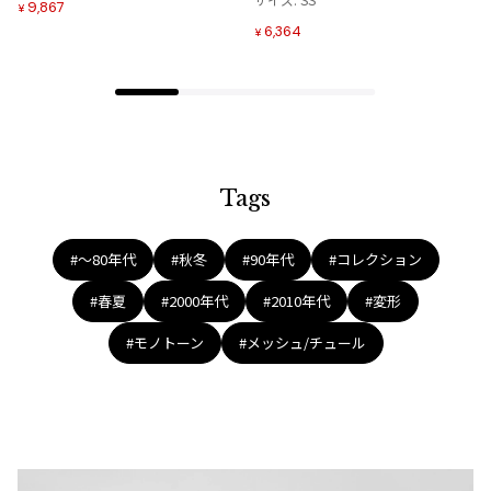
9,867
ジャンポールゴルチエオム
¥
6,364
¥
Vivienne Westwood
Vivienne Westwood
ヴィヴィアンウエストウッド
Tags
Maison Margiela
#〜80年代
#秋冬
#90年代
#コレクション
Maison Margiela
#春夏
#2000年代
#2010年代
#変形
メゾンマルジェラ
#モノトーン
#メッシュ/チュール