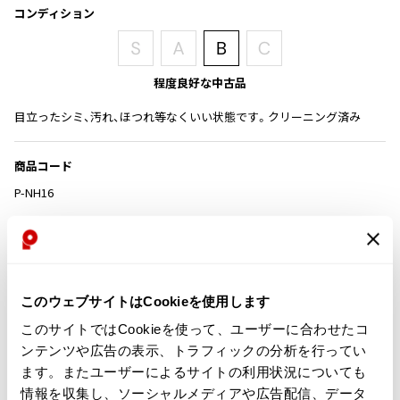
その他アクセサリー
メガネ・サングラス
コンディション
Y's
メガネ・サングラス
Y's
程度良好な中古品
ワイズ
Y's for men
目立ったシミ、汚れ、ほつれ等なくいい状態です。クリーニング済み
ワイズフォーメン
2026.07.23
Dye
商品コード
Y-3
P-NH16
すべてを表示
Y-3
カテゴリ
ワイスリー
このウェブサイトはCookieを使用します
この商品について問い合わせる
LIMI feu
このサイトではCookieを使って、ユーザーに合わせたコ
店頭試着については
店舗案内
をご確認ください。
ンテンツや広告の表示、トラフィックの分析を行ってい
LIMI feu
リミフゥ
ます。またユーザーによるサイトの利用状況についても
English Page(Global shipping)
情報を収集し、ソーシャルメディアや広告配信、データ