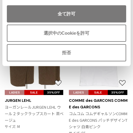
加
ISSEY MIYAKE MEN / IM MEN
イッセイミヤケメン / アイムメン
全て許可
Recommended Items
PLEATS PLEAS
選択中のCookieを許可
PLEATS PLEASE
プリーツプリーズ
拒否
Jean Paul GAULTIER
Jean-Paul GAULTIER
お
お
ジャンポールゴルチエ
気
気
LADIES
SALE
35%OFF
LADIES
SALE
35%OFF
に
に
Jean-Paul GAULTIER CLASSIQUE
JURGEN LEHL
COMME des GARCONS COMM
入
入
ジャンポールゴルチエクラシック
ヨーガンレールJURGEN LEHL ウ
E des GARCONS
り
り
ール２タックラップスカート 茶ベ
コムコム コムデギャルソンCOMM
Jean-Paul GAULTIER FEMME
に
に
ージュ
E des GARCONS パッチデザインT
ジャンポールゴルチエファム
追
追
サイズ: M
シャツ 白青ピンク
Jean-Paul GAULTIER HOMME
加
加
サイズ: SS