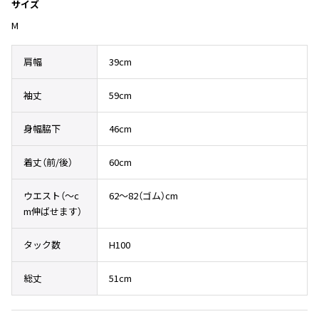
Yohji Yamamoto
サイズ
ブルゾン
ブルゾン
M
トップス
B Yohji Yamamoto
スーツ
コート
ボトムス
ビーヨウジヤマモト
肩幅
39cm
Ground Y
アウター
2026.07.29
グラウンドワイ
袖丈
59cm
アクセサリー
アクセサリー
Sunglass
アクセサリー
REGULATION Yohji Yamamoto
レギュレーション ヨウジヤマモト
身幅脇下
46cm
バッグ
バッグ
S'YTE
サイト
帽子
帽子
着丈（前/後）
60cm
Yohji Yamamoto
ストール・マフラー
ストール・マフラー
ヨウジヤマモト
ウエスト（〜c
62～82（ゴム）cm
ベルト・サスペンダー
ネクタイ
Yohji Yamamoto FEMME
m伸ばせます）
ヨウジヤマモト ファム
パンプス
ベルト・サスペンダー
タック数
H100
Yohji Yamamoto NOIR
ミュール・サンダル
ブーツ・シューズ
ヨウジヤマモト ノアール
総丈
51cm
Yohji Yamamoto POUR HOMME
ブーツ・シューズ
スニーカー・サンダル
ヨウジヤマモト プールオム
スニーカー
その他のアクセサリー