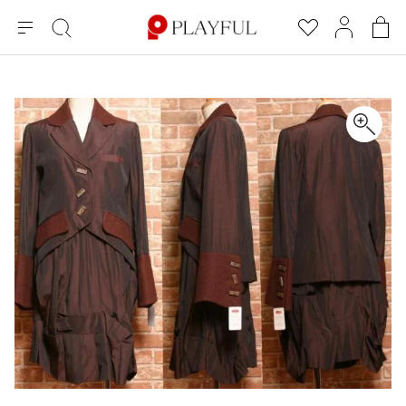
メ
絞
お
マ
シ
ニ
り
気
イ
ョ
ュ
込
に
ペ
ッ
×
ブランドA-Z
INDEX
more brands
トップス
トップス
すべての新着アイテムを表示
すべてのSALEアイテムを表示
ー
み
入
ー
ピ
検
り
ジ
ン
COMME des GARÇONS
索
グ
長袖ブラウス・シャツ
長袖シャツ
ブランド
レディース
バ
半袖ブラウス・シャツ
半袖シャツ
BLACK COMME des GARCONS
ッ
ブラックコムデギャルソン
グ
コムデギャルソン
トップス
カーディガン
ニット
COMME des GARCONS
ジュンヤワタナベ
ボトムス
ニット
カーディガン
コムデギャルソン
ヨウジヤマモト
アウター
COMME des GARCONS COMME des GARCONS
パーカー・スウェット
パーカー・スウェット
コムデギャルソン コムデギャルソン
ワイズ
アクセサリー
ワンピース
ベスト
COMME des GARCONS HOMME
ワイスリー
ベスト・ボレロ
カットソー
コムデギャルソンオム
COMME des GARCONS HOMME DEUX
リミフゥ
Tシャツ・カットソー
Tシャツ・ポロシャツ
メンズ
コムデギャルソン オムドゥ
イッセイミヤケ
ノースリーブ
ノースリーブ
COMME des GARCONS HOMME PLUS