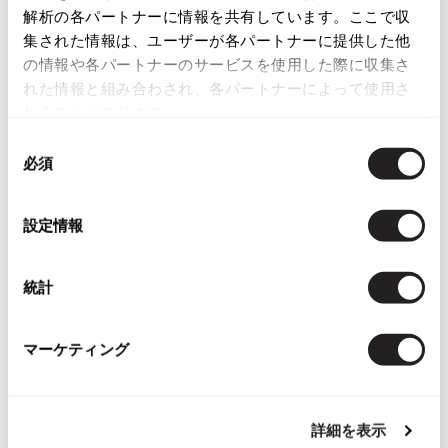
解析の各パートナーに情報を共有しています。ここで収
ISSEY MIYAKE
集された情報は、ユーザーが各パートナーに提供した他
の情報や各パートナーのサービスを使用した際に収集さ
BAO BAO ISSEY MIYAKE
れた情報と組み合わされ、各パートナーによって使用さ
バオバオ イッセイミヤケ
れることがあります。
Checked Items
HOMME PLISSE ISSEY MIYAKE
同
オムプリッセイッセイミヤケ
必須
意
ISSEY MIYAKE
の
イッセイミヤケ
選
ISSEY MIYAKE 132 5.
設定情報
択
イッセイミヤケ 132 5.
ISSEY MIYAKE A-POC
統計
イッセイミヤケエイポック
お
ISSEY MIYAKE FETE
気
ジェーンマープルJanearple Dans
イッセイミヤケフェット
に
LeSalonデザインスーツ 玉虫エン
マーケティング
入
ジ
ISSEY MIYAKE HaaT
り
サイズ: M
イッセイミヤケハート
に
ISSEY MIYAKE me
SOLD
詳細を表示
追
イッセイミヤケミー