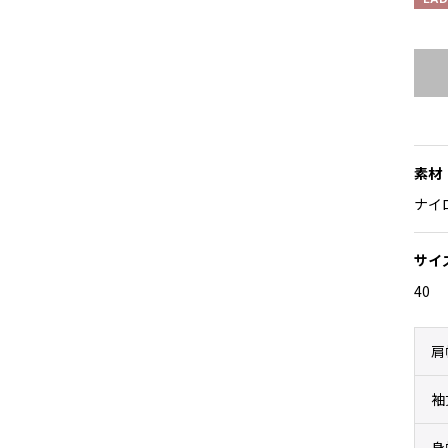
素材
ナイ
サイ
40
肩
袖
身