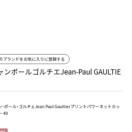
のブランドをお気に入りに登録する
ンポールゴルチエJean-Paul GAULTIE
・ポール・ゴルチェJean Paul Gaultierプリントパワーネットカッ
 40
IES