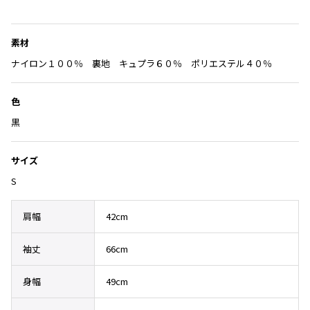
Yohji Yamamoto
気
に
ブルゾン
ブルゾン
トップス
入
B Yohji Yamamoto
素材
スーツ
コート
り
ボトムス
ビーヨウジヤマモト
に
ナイロン１００％ 裏地 キュプラ６０％ ポリエステル４０％
Ground Y
アウター
追
2026.07.29
グラウンドワイ
加
アクセサリー
アクセサリー
Sunglass
アクセサリー
色
REGULATION Yohji Yamamoto
レギュレーション ヨウジヤマモト
黒
バッグ
バッグ
S'YTE
サイト
帽子
帽子
サイズ
Yohji Yamamoto
ストール・マフラー
ストール・マフラー
S
ヨウジヤマモト
ベルト・サスペンダー
ネクタイ
Yohji Yamamoto FEMME
肩幅
42cm
ヨウジヤマモト ファム
パンプス
ベルト・サスペンダー
Yohji Yamamoto NOIR
袖丈
66cm
ミュール・サンダル
ブーツ・シューズ
ヨウジヤマモト ノアール
Yohji Yamamoto POUR HOMME
ブーツ・シューズ
スニーカー・サンダル
身幅
49cm
ヨウジヤマモト プールオム
スニーカー
その他のアクセサリー