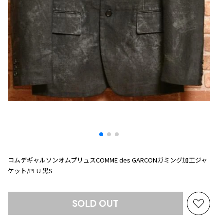
プリーツプリーズ
トップス
コムデギャルソンオムプリュス
COMME des GARCONS SHIRT
ジャンポールゴルチエ
ボトムス
ボトムス
ボトムス
コムデギャルソンシャツ
2026.08.08
ヴィヴィアンウエストウッド
アウター
robe de chambre COMME des GARCONS
Mesh
ローブドシャンブル コムデギャルソン
スカート
ウールパンツ
メゾン マルジェラ
アクセサリー
tricot COMME des GARCONS
パンツ
コットンパンツ
トリコ コムデギャルソン
デニム
デニム
レディース
ハーフパンツ・キュロット
サルエルパンツ
JUNYA WATANABE
サルエルパンツ
ハーフパンツ
トップス
GANRYU
その他のボトムス
その他のボトムス
ボトムス
ガンリュウ
アウター
JUNYA WATANABE
コムデギャルソンオムプリュスCOMME des GARCONガミング加工ジャ
ジュンヤワタナベ
アクセサリー
ケット/PLU 黒S
アウター
アウター
JUNYA WATANABE MAN
ジュンヤワタナベマン
ジャケット
スーツ
SOLD OUT
お
メンズ
コート
ジャケット