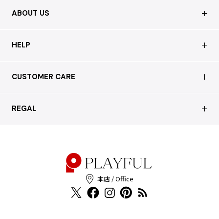
ABOUT US
会社概要
HELP
店舗情報
はじめての方へ
CUSTOMER CARE
買取について
よくあるご質問
ショッピングガイド
サステナブルへの取り組み
REGAL
お問い合わせ
会員特典サービス
特定商取引法に基づく表記
配送について
会員登録
プライバシーポリシー
返品について
お客様の声
本店 / Office
Cookieポリシー
お問い合わせ
利用規約
FAX注文