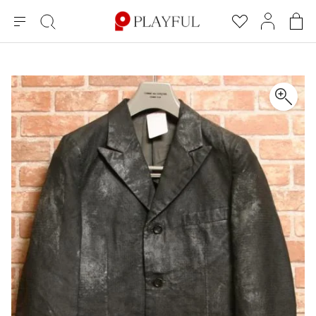
メ
絞
お
マ
シ
ニ
り
気
イ
ョ
ュ
込
に
ペ
ッ
×
ブランドA-Z
INDEX
more brands
トップス
トップス
すべての新着アイテムを表示
すべてのSALEアイテムを表示
ー
み
入
ー
ピ
検
り
ジ
ン
COMME des GARÇONS
索
グ
長袖ブラウス・シャツ
長袖シャツ
ブランド
レディース
バ
半袖ブラウス・シャツ
半袖シャツ
BLACK COMME des GARCONS
ッ
ブラックコムデギャルソン
グ
コムデギャルソン
トップス
カーディガン
ニット
COMME des GARCONS
ジュンヤワタナベ
ボトムス
ニット
カーディガン
コムデギャルソン
ヨウジヤマモト
アウター
COMME des GARCONS COMME des GARCONS
パーカー・スウェット
パーカー・スウェット
コムデギャルソン コムデギャルソン
ワイズ
アクセサリー
ワンピース
ベスト
COMME des GARCONS HOMME
ワイスリー
ベスト・ボレロ
カットソー
コムデギャルソンオム
COMME des GARCONS HOMME DEUX
リミフゥ
Tシャツ・カットソー
Tシャツ・ポロシャツ
メンズ
コムデギャルソン オムドゥ
イッセイミヤケ
ノースリーブ
ノースリーブ
COMME des GARCONS HOMME PLUS