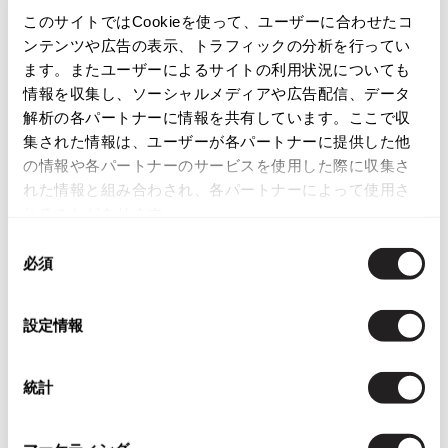
このサイトではCookieを使って、ユーザーに合わせたコ
カテゴリ
ISSEY MIYAKE
ンテンツや広告の表示、トラフィックの分析を行ってい
ます。またユーザーによるサイトの利用状況についても
BAO BAO ISSEY MIYAKE
情報を収集し、ソーシャルメディアや広告配信、データ
この商品について問い合わせる
バオバオ イッセイミヤケ
解析の各パートナーに情報を共有しています。ここで収
店頭試着については
店舗案内
をご確認ください。
HOMME PLISSE ISSEY MIYAKE
集された情報は、ユーザーが各パートナーに提供した他
オムプリッセイッセイミヤケ
の情報や各パートナーのサービスを使用した際に収集さ
English Page(Global shipping)
ISSEY MIYAKE
れた情報と組み合わされ、各パートナーによって使用さ
イッセイミヤケ
れることがあります。
ISSEY MIYAKE 132 5.
同
イッセイミヤケ 132 5.
必須
意
ISSEY MIYAKE A-POC
の
イッセイミヤケエイポック
選
Tags
ISSEY MIYAKE FETE
設定情報
択
イッセイミヤケフェット
ISSEY MIYAKE HaaT
#〜80年代
#秋冬
#90年代
#コレクション
統計
イッセイミヤケハート
#春夏
#2000年代
#2010年代
#変形
ISSEY MIYAKE me
イッセイミヤケミー