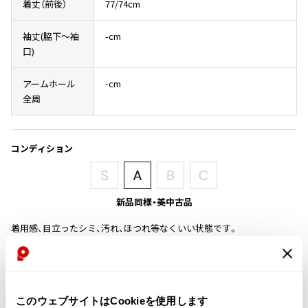
着丈（前後）
77/74cm
その他アクセサリー
メガネ・サングラス
Y's
メガネ・サングラス
袖丈(脇下〜袖
-cm
口)
Y's
ワイズ
アームホール
-cm
Y's for men
全周
ワイズフォーメン
2026.07.23
Dye
Y-3
コンディション
すべてを表示
Y-3
ワイスリー
新品同様・美中古品
着用感、目立ったシミ、汚れ、ほつれ等なくいい状態です。
LIMI feu
商品コード
LIMI feu
リミフゥ
U-236
このウェブサイトはCookieを使用します