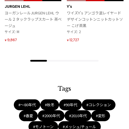
ジャンポールゴルチエオム
に
に
JURGEN LEHL
Y's
入
入
ヨーガンレールJURGEN LEHL ウ
ワイズY's アンゴラ混レイヤード
り
り
ール２タックラップスカート 茶ベ
デザインコットンニットカットソ
Vivienne Westwood
に
に
ージュ
ー こげ茶黒
追
追
サイズ: M
サイズ: 2
Vivienne Westwood
加
加
9,867
12,727
¥
¥
ヴィヴィアンウエストウッド
Maison Margiela
Maison Margiela
メゾンマルジェラ
Tags
#〜80年代
#秋冬
#90年代
#コレクション
#春夏
#2000年代
#2010年代
#変形
#モノトーン
#メッシュ/チュール