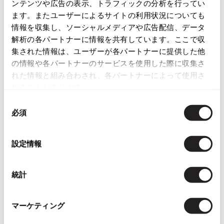
ンテンツや広告の表示、トラフィックの分析を行ってい
この商品について問い合わせる
ISSEY MIYAKE
ます。またユーザーによるサイトの利用状況についても
店頭試着については
店舗案内
をご確認ください。
情報を収集し、ソーシャルメディアや広告配信、データ
BAO BAO ISSEY MIYAKE
解析の各パートナーに情報を共有しています。ここで収
English Page(Global shipping)
バオバオ イッセイミヤケ
集された情報は、ユーザーが各パートナーに提供した他
の情報や各パートナーのサービスを使用した際に収集さ
HOMME PLISSE ISSEY MIYAKE
オムプリッセイッセイミヤケ
れた情報と組み合わされ、各パートナーによって使用さ
れることがあります。
ISSEY MIYAKE
イッセイミヤケ
同
ISSEY MIYAKE 132 5.
必須
意
Checked Items
イッセイミヤケ 132 5.
の
ISSEY MIYAKE A-POC
選
設定情報
イッセイミヤケエイポック
択
ISSEY MIYAKE FETE
イッセイミヤケフェット
統計
ISSEY MIYAKE HaaT
イッセイミヤケハート
マーケティング
ISSEY MIYAKE me
イッセイミヤケミー