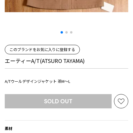
プリーツプリーズ
トップス
コムデギャルソンオムプリュス
COMME des GARCONS SHIRT
ジャンポールゴルチエ
ボトムス
ボトムス
ボトムス
コムデギャルソンシャツ
2026.07.29
ヴィヴィアンウエストウッド
アウター
robe de chambre COMME des GARCONS
Sunglass
ローブドシャンブル コムデギャルソン
スカート
ウールパンツ
メゾン マルジェラ
アクセサリー
tricot COMME des GARCONS
パンツ
コットンパンツ
トリコ コムデギャルソン
このブランドをお気に入りに登録する
デニム
デニム
レディース
エーティーA/T(ATSURO TAYAMA)
ハーフパンツ・キュロット
サルエルパンツ
JUNYA WATANABE
サルエルパンツ
ハーフパンツ
トップス
GANRYU
A/Tウールデザインジャケット 茶M～L
その他のボトムス
その他のボトムス
ボトムス
ガンリュウ
アウター
JUNYA WATANABE
ジュンヤワタナベ
SOLD OUT
アクセサリー
お
アウター
アウター
JUNYA WATANABE MAN
気
ジュンヤワタナベマン
に
ジャケット
スーツ
入
メンズ
素材
り
コート
ジャケット