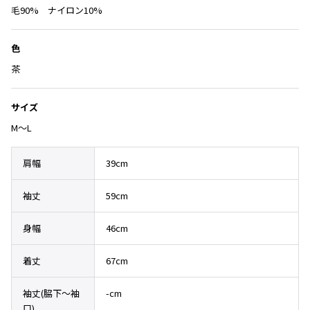
Yohji Yamamoto
に
毛90% ナイロン10%
ブルゾン
ブルゾン
追
トップス
B Yohji Yamamoto
加
スーツ
コート
色
ボトムス
ビーヨウジヤマモト
Ground Y
茶
アウター
2026.07.23
グラウンドワイ
アクセサリー
アクセサリー
Dye
アクセサリー
REGULATION Yohji Yamamoto
サイズ
レギュレーション ヨウジヤマモト
M～L
バッグ
バッグ
S'YTE
サイト
帽子
帽子
肩幅
39cm
Yohji Yamamoto
ストール・マフラー
ストール・マフラー
ヨウジヤマモト
袖丈
59cm
ベルト・サスペンダー
ネクタイ
Yohji Yamamoto FEMME
ヨウジヤマモト ファム
パンプス
ベルト・サスペンダー
身幅
46cm
Yohji Yamamoto NOIR
ミュール・サンダル
ブーツ・シューズ
ヨウジヤマモト ノアール
着丈
67cm
Yohji Yamamoto POUR HOMME
ブーツ・シューズ
スニーカー・サンダル
ヨウジヤマモト プールオム
袖丈(脇下〜袖
-cm
スニーカー
その他のアクセサリー
口)