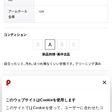
その他アクセサリー
メガネ・サングラス
Y's
アームホール
-cm
メガネ・サングラス
全周
Y's
ワイズ
Y's for men
コンディション
ワイズフォーメン
2026.07.16
Denim
Y-3
新品同様・美中古品
すべてを表示
目立ったシミ、汚れ、ほつれ等なくいい状態です。クリーニング済み
Y-3
ワイスリー
商品コード
P-TS23
LIMI feu
LIMI feu
カテゴリ
このウェブサイトはCookieを使用します
リミフゥ
このサイトではCookieを使って、ユーザーに合わせたコ