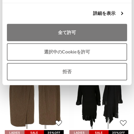
お
ISSEY MIYAKE MEN / IM MEN
気
A/T(ATSURO TAYAMA)
イッセイミヤケメン / アイムメン
詳細を表示
に
A/Tウールデザインジャケット 茶
入
サイズ: M～L
り
PLEATS PLEAS
全て許可
SOLD
に
追
PLEATS PLEASE
加
選択中のCookieを許可
プリーツプリーズ
Recommended Items
Jean Paul GAULTIER
拒否
Jean-Paul GAULTIER
ジャンポールゴルチエ
Jean-Paul GAULTIER CLASSIQUE
ジャンポールゴルチエクラシック
Jean-Paul GAULTIER FEMME
ジャンポールゴルチエファム
お
お
Jean-Paul GAULTIER HOMME
気
気
LADIES
SALE
35%OFF
LADIES
SALE
35%OFF