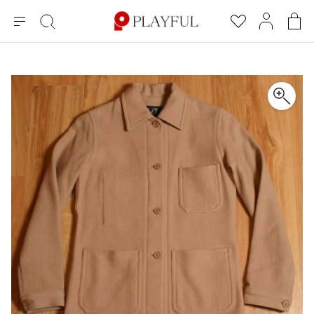
メ
絞
お
マ
シ
ニ
り
気
イ
ョ
ュ
込
に
ペ
ッ
×
ブランドA-Z
INDEX
more brands
トップス
トップス
すべての新着アイテムを表示
すべてのSALEアイテムを表示
ー
み
入
ー
ピ
検
り
ジ
ン
COMME des GARÇONS
索
グ
長袖ブラウス・シャツ
長袖シャツ
ブランド
レディース
バ
半袖ブラウス・シャツ
半袖シャツ
BLACK COMME des GARCONS
ッ
ブラックコムデギャルソン
グ
コムデギャルソン
トップス
カーディガン
ニット
COMME des GARCONS
ジュンヤワタナベ
ボトムス
ニット
カーディガン
コムデギャルソン
ヨウジヤマモト
アウター
COMME des GARCONS COMME des GARCONS
パーカー・スウェット
パーカー・スウェット
コムデギャルソン コムデギャルソン
ワイズ
アクセサリー
ワンピース
ベスト
COMME des GARCONS HOMME
ワイスリー
ベスト・ボレロ
カットソー
コムデギャルソンオム
COMME des GARCONS HOMME DEUX
リミフゥ
Tシャツ・カットソー
Tシャツ・ポロシャツ
メンズ
コムデギャルソン オムドゥ
イッセイミヤケ
ノースリーブ
ノースリーブ
COMME des GARCONS HOMME PLUS