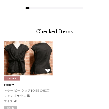
ジャンポールゴルチエオム
Vivienne Westwood
Vivienne Westwood
Checked Items
ヴィヴィアンウエストウッド
Maison Margiela
Maison Margiela
メゾンマルジェラ
お
気
LADIES
に
FOXEY
入
トゥー ビー シックTO BE CHICフ
り
レンチブラウス 黒
に
サイズ: 40
追
SOLD