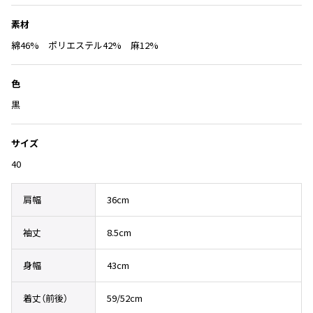
Yohji Yamamoto
り
ブルゾン
ブルゾン
に
素材
トップス
B Yohji Yamamoto
追
スーツ
コート
綿46% ポリエステル42% 麻12%
ボトムス
ビーヨウジヤマモト
加
Ground Y
アウター
2026.07.29
色
グラウンドワイ
アクセサリー
アクセサリー
Sunglass
アクセサリー
REGULATION Yohji Yamamoto
黒
レギュレーション ヨウジヤマモト
バッグ
バッグ
S'YTE
サイズ
サイト
帽子
帽子
40
Yohji Yamamoto
ストール・マフラー
ストール・マフラー
ヨウジヤマモト
肩幅
36cm
ベルト・サスペンダー
ネクタイ
Yohji Yamamoto FEMME
ヨウジヤマモト ファム
パンプス
ベルト・サスペンダー
袖丈
8.5cm
Yohji Yamamoto NOIR
ミュール・サンダル
ブーツ・シューズ
ヨウジヤマモト ノアール
身幅
43cm
Yohji Yamamoto POUR HOMME
ブーツ・シューズ
スニーカー・サンダル
ヨウジヤマモト プールオム
着丈（前後）
59/52cm
スニーカー
その他のアクセサリー