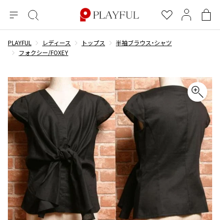
メ
絞
お
マ
シ
ニ
り
気
イ
ョ
ュ
込
に
ペ
ッ
PLAYFUL
レディース
トップス
半袖ブラウス・シャツ
×
ブランドA-Z
INDEX
more brands
トップス
トップス
すべての新着アイテムを表示
すべてのSALEアイテムを表示
ー
み
入
ー
ピ
フォクシー/FOXEY
検
り
ジ
ン
COMME des GARÇONS
索
グ
長袖ブラウス・シャツ
長袖シャツ
ブランド
レディース
バ
半袖ブラウス・シャツ
半袖シャツ
BLACK COMME des GARCONS
ッ
ブラックコムデギャルソン
グ
コムデギャルソン
トップス
カーディガン
ニット
COMME des GARCONS
ジュンヤワタナベ
ボトムス
ニット
カーディガン
コムデギャルソン
ヨウジヤマモト
アウター
COMME des GARCONS COMME des GARCONS
パーカー・スウェット
パーカー・スウェット
コムデギャルソン コムデギャルソン
ワイズ
アクセサリー
ワンピース
ベスト
COMME des GARCONS HOMME
ワイスリー
ベスト・ボレロ
カットソー
コムデギャルソンオム
COMME des GARCONS HOMME DEUX
リミフゥ
Tシャツ・カットソー
Tシャツ・ポロシャツ
メンズ
コムデギャルソン オムドゥ
イッセイミヤケ
ノースリーブ
ノースリーブ
COMME des GARCONS HOMME PLUS