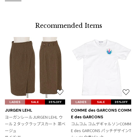
加
Recommended Items
お
お
気
気
LADIES
SALE
35%OFF
LADIES
SALE
35%OFF
に
に
JURGEN LEHL
COMME des GARCONS COMM
入
入
ヨーガンレールJURGEN LEHL ウ
E des GARCONS
り
り
ール２タックラップスカート 茶ベ
コムコム コムデギャルソンCOMM
に
に
ージュ
E des GARCONS パッチデザインT
追
追
サイズ: M