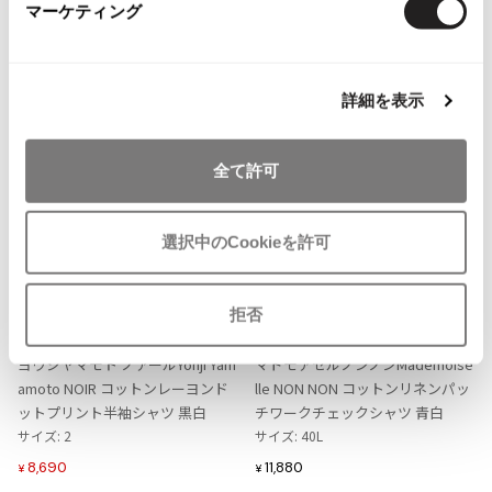
マーケティング
more ITEMS
ISSEY MIYAKE MEN / IM MEN
イッセイミヤケメン / アイムメン
NEW
詳細を表示
PLEATS PLEAS
PLEATS PLEASE
全て許可
プリーツプリーズ
選択中のCookieを許可
Jean Paul GAULTIER
お
お
気
気
LADIES
SALE
50%OFF
LADIES
拒否
Jean-Paul GAULTIER
に
に
Yohji Yamamoto NOIR
Mademoiselle NON NON
ジャンポールゴルチエ
入
入
ヨウジヤマモト ノアールYohji Yam
マドモアゼルノンノンMademoise
Jean-Paul GAULTIER CLASSIQUE
り
り
amoto NOIR コットンレーヨンド
lle NON NON コットンリネンパッ
ジャンポールゴルチエクラシック
に
に
ットプリント半袖シャツ 黒白
チワークチェックシャツ 青白
Jean-Paul GAULTIER FEMME
追
追
サイズ: 2
サイズ: 40L
ジャンポールゴルチエファム
加
加
8,690
11,880
¥
¥
Jean-Paul GAULTIER HOMME