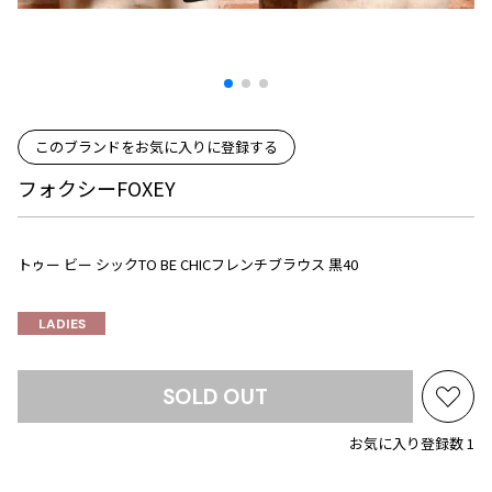
プリーツプリーズ
トップス
コムデギャルソンオムプリュス
COMME des GARCONS SHIRT
ジャンポールゴルチエ
ボトムス
ボトムス
ボトムス
コムデギャルソンシャツ
2026.08.08
ヴィヴィアンウエストウッド
アウター
robe de chambre COMME des GARCONS
Mesh
ローブドシャンブル コムデギャルソン
スカート
ウールパンツ
メゾン マルジェラ
アクセサリー
このブランドをお気に入りに登録する
tricot COMME des GARCONS
パンツ
コットンパンツ
トリコ コムデギャルソン
フォクシーFOXEY
デニム
デニム
レディース
ハーフパンツ・キュロット
サルエルパンツ
JUNYA WATANABE
トゥー ビー シックTO BE CHICフレンチブラウス 黒40
サルエルパンツ
ハーフパンツ
トップス
GANRYU
その他のボトムス
その他のボトムス
ボトムス
ガンリュウ
LADIES
アウター
JUNYA WATANABE
ジュンヤワタナベ
アクセサリー
アウター
アウター
SOLD OUT
JUNYA WATANABE MAN
お
ジュンヤワタナベマン
気
お気に入り登録数 1
ジャケット
スーツ
に
メンズ
入
コート
ジャケット