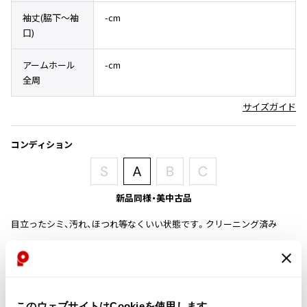
その他アクセサリー
メガネ・サングラス
袖丈(脇下〜袖
-cm
Y's
口)
メガネ・サングラス
Y's
アームホール
-cm
ワイズ
全周
Y's for men
ワイズフォーメン
サイズガイド
2026.07.23
Dye
コンディション
Y-3
すべてを表示
Y-3
ワイスリー
新品同様・美中古品
目立ったシミ、汚れ、ほつれ等なくいい状態です。クリーニング済み
LIMI feu
商品コード
LIMI feu
U-701
リミフゥ
このウェブサイトはCookieを使用します