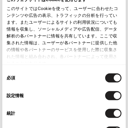
カテゴリ
ISSEY MIYAKE
このサイトではCookieを使って、ユーザーに合わせたコ
レディース
トップス
半袖ブラウス・シャツ
ンテンツや広告の表示、トラフィックの分析を行ってい
ます。またユーザーによるサイトの利用状況についても
BAO BAO ISSEY MIYAKE
バオバオ イッセイミヤケ
情報を収集し、ソーシャルメディアや広告配信、データ
この商品について問い合わせる
解析の各パートナーに情報を共有しています。ここで収
HOMME PLISSE ISSEY MIYAKE
店頭試着については
店舗案内
をご確認ください。
オムプリッセイッセイミヤケ
集された情報は、ユーザーが各パートナーに提供した他
の情報や各パートナーのサービスを使用した際に収集さ
ISSEY MIYAKE
English Page(Global shipping)
れた情報と組み合わされ、各パートナーによって使用さ
イッセイミヤケ
れることがあります。
ISSEY MIYAKE 132 5.
イッセイミヤケ 132 5.
同
必須
ISSEY MIYAKE A-POC
意
イッセイミヤケエイポック
の
ISSEY MIYAKE FETE
選
設定情報
You May Also Like
イッセイミヤケフェット
択
ISSEY MIYAKE HaaT
403
件
イッセイミヤケハート
統計
レディース
トップス
半袖ブラウス・シャツ
ISSEY MIYAKE me
イッセイミヤケミー