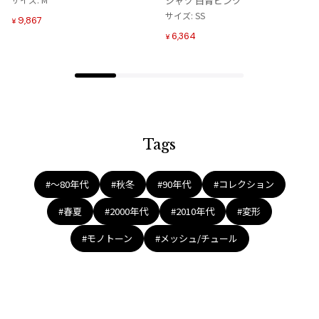
シャツ 白青ピンク
加
加
サイズ: SS
9,867
¥
6,364
¥
Tags
#〜80年代
#秋冬
#90年代
#コレクション
#春夏
#2000年代
#2010年代
#変形
#モノトーン
#メッシュ/チュール