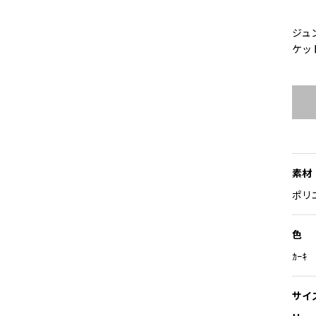
ジュン
ケット
素材
ポリ
色
ｶｰｷ
サイ