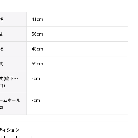
幅
41cm
丈
56cm
幅
48cm
丈
59cm
丈(脇下〜
-cm
口)
ームホール
-cm
周
ディション