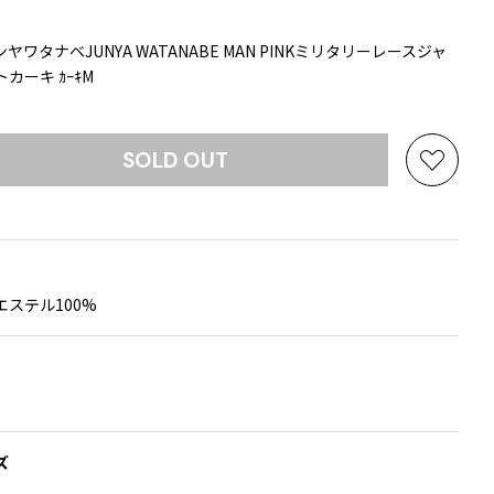
ヤワタナベJUNYA WATANABE MAN PINKミリタリーレースジャ
カーキ ｶｰｷM
SOLD OUT
お
気
に
入
り
に
エステル100%
追
加
ズ