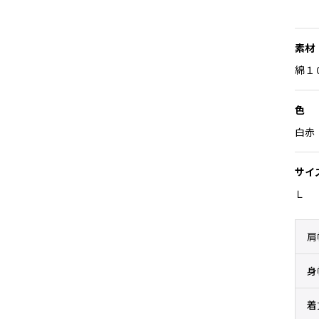
素材
綿１
色
白赤
サイ
Ｌ
肩
身
着