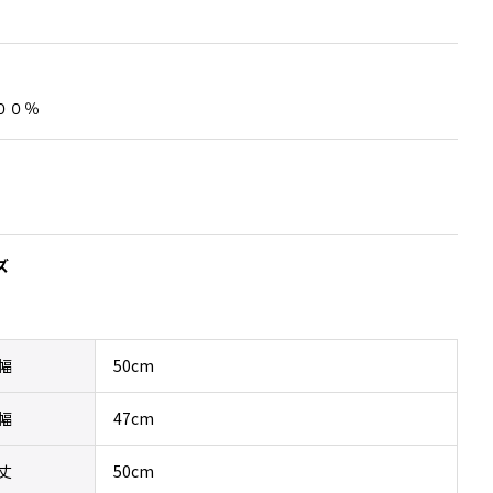
気
に
入
り
に
００％
追
加
ズ
幅
50cm
幅
47cm
丈
50cm