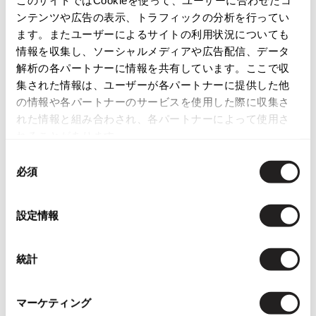
このサイトではCookieを使って、ユーザーに合わせたコ
ンテンツや広告の表示、トラフィックの分析を行ってい
ISSEY MIYAKE
ます。またユーザーによるサイトの利用状況についても
この商品について問い合わせる
情報を収集し、ソーシャルメディアや広告配信、データ
BAO BAO ISSEY MIYAKE
店頭試着については
店舗案内
をご確認ください。
解析の各パートナーに情報を共有しています。ここで収
バオバオ イッセイミヤケ
集された情報は、ユーザーが各パートナーに提供した他
HOMME PLISSE ISSEY MIYAKE
English Page(Global shipping)
の情報や各パートナーのサービスを使用した際に収集さ
オムプリッセイッセイミヤケ
れた情報と組み合わされ、各パートナーによって使用さ
ISSEY MIYAKE
れることがあります。
イッセイミヤケ
同
ISSEY MIYAKE 132 5.
必須
イッセイミヤケ 132 5.
意
の
ISSEY MIYAKE A-POC
You May Also Like
選
イッセイミヤケエイポック
設定情報
択
2556
ISSEY MIYAKE FETE
件
イッセイミヤケフェット
ボトムス
スカート
統計
ISSEY MIYAKE HaaT
イッセイミヤケハート
more ITEMS
ISSEY MIYAKE me
マーケティング
イッセイミヤケミー