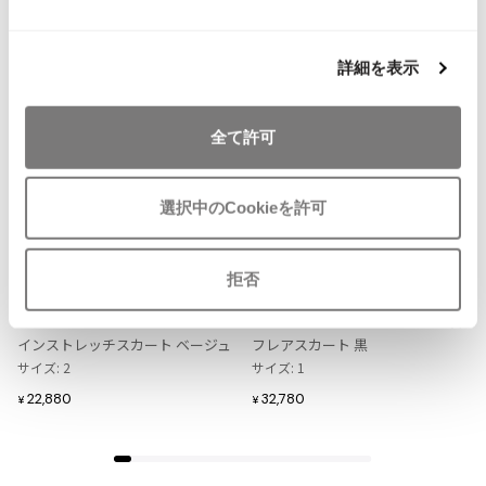
ISSEY MIYAKE MEN / IM MEN
NEW
NEW
イッセイミヤケメン / アイムメン
詳細を表示
PLEATS PLEAS
全て許可
PLEATS PLEASE
プリーツプリーズ
選択中のCookieを許可
お
お
気
気
LADIES
LADIES
Jean Paul GAULTIER
に
に
ISSEY MIYAKE HaaT
Yohji Yamamoto FEMME
拒否
入
入
イッセイミヤケ ハートISSEY MIYA
ヨウジヤマモトファムYohji Yama
Jean-Paul GAULTIER
り
り
KE HaaT コットン混ギャザーデザ
moto FEMME コットンカーブ切替
ジャンポールゴルチエ
に
に
インストレッチスカート ベージュ
フレアスカート 黒
追
追
Jean-Paul GAULTIER CLASSIQUE
サイズ: 2
サイズ: 1
加
加
ジャンポールゴルチエクラシック
22,880
32,780
¥
¥
Jean-Paul GAULTIER FEMME
ジャンポールゴルチエファム
Jean-Paul GAULTIER HOMME