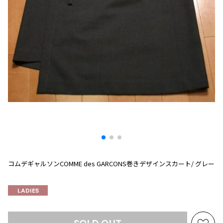
プリーツプリーズ
トップス
コムデギャルソンオムプリュス
COMME des GARCONS SHIRT
ジャンポールゴルチエ
ボトムス
ボトムス
ボトムス
コムデギャルソンシャツ
2026.07.29
ヴィヴィアンウエストウッド
アウター
robe de chambre COMME des GARCONS
Sunglass
ローブドシャンブル コムデギャルソン
スカート
ウールパンツ
メゾン マルジェラ
アクセサリー
tricot COMME des GARCONS
パンツ
コットンパンツ
トリコ コムデギャルソン
デニム
デニム
レディース
ハーフパンツ・キュロット
サルエルパンツ
JUNYA WATANABE
サルエルパンツ
ハーフパンツ
トップス
GANRYU
その他のボトムス
その他のボトムス
ボトムス
ガンリュウ
アウター
JUNYA WATANABE
コムデギャルソンCOMME des GARCONS巻きデザインスカート/ グレー
ジュンヤワタナベ
アクセサリー
アウター
アウター
JUNYA WATANABE MAN
LADIES
ジュンヤワタナベマン
ジャケット
スーツ
メンズ
コート
ジャケット