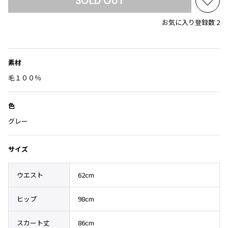
SOLD OUT
Yohji Yamamoto
お
ブルゾン
ブルゾン
気
トップス
お気に入り登録数 2
B Yohji Yamamoto
に
スーツ
コート
ボトムス
ビーヨウジヤマモト
入
り
Ground Y
アウター
2026.07.23
に
グラウンドワイ
素材
アクセサリー
アクセサリー
Dye
アクセサリー
追
REGULATION Yohji Yamamoto
毛１００％
加
レギュレーション ヨウジヤマモト
バッグ
バッグ
S'YTE
色
サイト
帽子
帽子
グレー
Yohji Yamamoto
ストール・マフラー
ストール・マフラー
ヨウジヤマモト
サイズ
ベルト・サスペンダー
ネクタイ
Yohji Yamamoto FEMME
ヨウジヤマモト ファム
パンプス
ベルト・サスペンダー
ウエスト
62cm
Yohji Yamamoto NOIR
ミュール・サンダル
ブーツ・シューズ
ヨウジヤマモト ノアール
ヒップ
98cm
Yohji Yamamoto POUR HOMME
ブーツ・シューズ
スニーカー・サンダル
ヨウジヤマモト プールオム
スニーカー
その他のアクセサリー
スカート丈
86cm