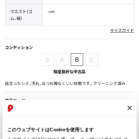
その他アクセサリー
メガネ・サングラス
Y's
ウエスト（ゴ
-cm
メガネ・サングラス
ム、紐）
Y's
サイズガイド
ワイズ
Y's for men
ワイズフォーメン
コンディション
2026.07.16
Denim
Y-3
すべてを表示
程度良好な中古品
Y-3
目立ったシミ、汚れ、ほつれ等なくいい状態です。クリーニング済み
ワイスリー
商品コード
LIMI feu
U-449
LIMI feu
カテゴリ
リミフゥ
このウェブサイトはCookieを使用します
レディース
ボトムス
スカート