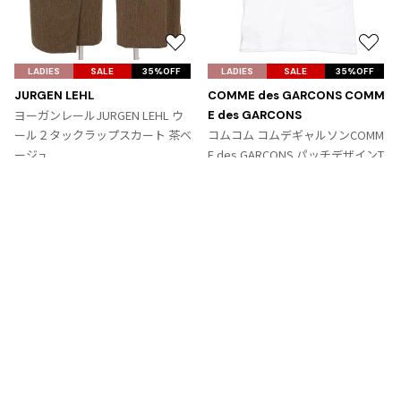
お
お
気
気
LADIES
SALE
35%OFF
LADIES
SALE
35%OFF
に
に
JURGEN LEHL
COMME des GARCONS COMM
入
入
ヨーガンレールJURGEN LEHL ウ
E des GARCONS
り
り
ール２タックラップスカート 茶ベ
コムコム コムデギャルソンCOMM
に
に
ージュ
E des GARCONS パッチデザインT
追
追
サイズ: M
シャツ 白青ピンク
加
加
サイズ: SS
9,867
¥
6,364
¥
Tags