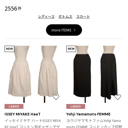
ジャンポールゴルチエオム
2556
件
レディース
ボトムス
スカート
Vivienne Westwood
more ITEMS
Vivienne Westwood
ヴィヴィアンウエストウッド
NEW
NEW
Maison Margiela
Maison Margiela
メゾンマルジェラ
お
お
気
気
LADIES
LADIES
に
に
ISSEY MIYAKE HaaT
Yohji Yamamoto FEMME
入
入
イッセイミヤケ ハートISSEY MIYA
ヨウジヤマモトファムYohji Yama
り
り
KE HaaT コットン混ギャザーデザ
moto FEMME コットンカーブ切替