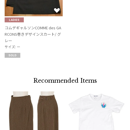
お
気
LADIES
に
コムデギャルソンCOMME des GA
入
RCONS巻きデザインスカート/ グ
り
レー
に
サイズ: ー
追
SOLD
加
Recommended Items