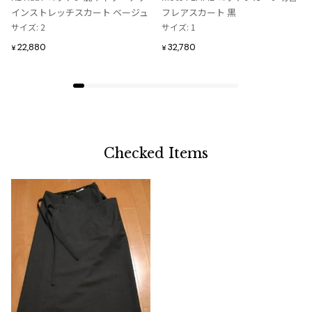
に
に
インストレッチスカート ベージュ
フレアスカート 黒
追
追
サイズ: 2
サイズ: 1
加
加
22,880
32,780
¥
¥
Checked Items