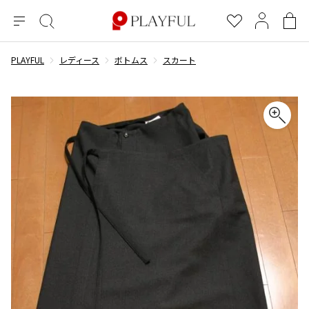
メ
絞
お
マ
シ
ニ
り
気
イ
ョ
ュ
込
に
ペ
ッ
PLAYFUL
レディース
ボトムス
スカート
×
ブランドA-Z
INDEX
more brands
トップス
トップス
すべての新着アイテムを表示
すべてのSALEアイテムを表示
ー
み
入
ー
ピ
検
り
ジ
ン
COMME des GARÇONS
索
グ
長袖ブラウス・シャツ
長袖シャツ
ブランド
レディース
バ
半袖ブラウス・シャツ
半袖シャツ
BLACK COMME des GARCONS
ッ
ブラックコムデギャルソン
グ
コムデギャルソン
トップス
カーディガン
ニット
COMME des GARCONS
ジュンヤワタナベ
ボトムス
ニット
カーディガン
コムデギャルソン
ヨウジヤマモト
アウター
COMME des GARCONS COMME des GARCONS
パーカー・スウェット
パーカー・スウェット
コムデギャルソン コムデギャルソン
ワイズ
アクセサリー
ワンピース
ベスト
COMME des GARCONS HOMME
ワイスリー
ベスト・ボレロ
カットソー
コムデギャルソンオム
COMME des GARCONS HOMME DEUX
リミフゥ
Tシャツ・カットソー
Tシャツ・ポロシャツ
メンズ
コムデギャルソン オムドゥ
イッセイミヤケ
ノースリーブ
ノースリーブ
COMME des GARCONS HOMME PLUS